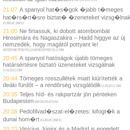
INFOSTART.HU
21:07
A spanyol hat�s�gok �jabb t�meges
hat�rs�rt�sre biztat� �zeneteket vizsg�lna
KURUC.INFO
21:00
Ne firtassuk, ki dobott atombombát
Hirosimára és Nagaszakira – Hadd higgye az új
nemzedék, hogy magától pottyant le!
INTERNETFIGYELO.WORDPRESS.COM
20:45
A spanyol hatóságok újabb tömeges
határsértésre biztató üzeneteket vizsgálnak
UJSZO.COM
20:44
Tömeges rosszullétek miatt kiürítették a
deáki fürdőt – a rendőrség vizsgálódik
UJSZO.COM
20:35
Teljes híd- és rakpartzár jön pénteken
Budapesten
INFOSTART.HU
20:28
Pedofilvad�szat-el�zetes: kifogt�k a
dunai hom�rt
KURUC.INFO
20:23
Vinícius Júnior és a Madrid is engedett