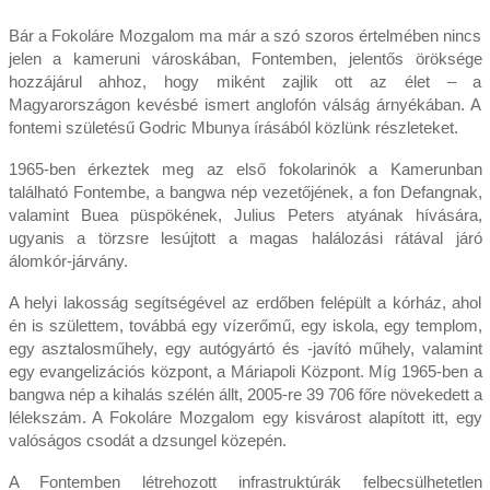
Bár a Fokoláre Mozgalom ma már a szó szoros értelmében nincs
jelen a kameruni városkában, Fontemben, jelentős öröksége
hozzájárul ahhoz, hogy miként zajlik ott az élet – a
Magyarországon kevésbé ismert anglofón válság árnyékában. A
fontemi születésű Godric Mbunya írásából közlünk részleteket.
1965-ben érkeztek meg az első fokolarinók a Kamerunban
található Fontembe, a bangwa nép vezetőjének, a fon Defangnak,
valamint Buea püspökének, Julius Peters atyának hívására,
ugyanis a törzsre lesújtott a magas halálozási rátával járó
álomkór-járvány.
A helyi lakosság segítségével az erdőben felépült a kórház, ahol
én is születtem, továbbá egy vízerőmű, egy iskola, egy templom,
egy asztalosműhely, egy autógyártó és -javító műhely, valamint
egy evangelizációs központ, a Máriapoli Központ. Míg 1965-ben a
bangwa nép a kihalás szélén állt, 2005-re 39 706 főre növekedett a
lélekszám. A Fokoláre Mozgalom egy kisvárost alapított itt, egy
valóságos csodát a dzsungel közepén.
A Fontemben létrehozott infrastruktúrák felbecsülhetetlen