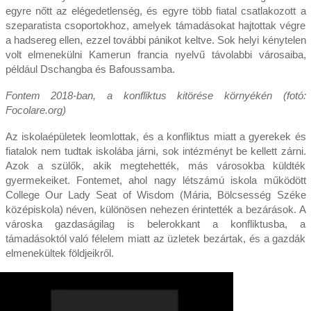
egyre nőtt az elégedetlenség, és egyre több fiatal csatlakozott a
szeparatista csoportokhoz, amelyek támadásokat hajtottak végre
a hadsereg ellen, ezzel további pánikot keltve. Sok helyi kénytelen
volt elmenekülni Kamerun francia nyelvű távolabbi városaiba,
például Dschangba és Bafoussamba.
Fontem 2018-ban, a konfliktus kitörése környékén (fotó:
Focolare.org)
Az iskolaépületek leomlottak, és a konfliktus miatt a gyerekek és
fiatalok nem tudtak iskolába járni, sok intézményt be kellett zárni.
Azok a szülők, akik megtehették, más városokba küldték
gyermekeiket. Fontemet, ahol nagy létszámú iskola működött
College Our Lady Seat of Wisdom (Mária, Bölcsesség Széke
középiskola) néven, különösen nehezen érintették a bezárások. A
városka gazdaságilag is belerokkant a konfliktusba, a
támadásoktól való félelem miatt az üzletek bezártak, és a gazdák
elmenekültek földjeikről.