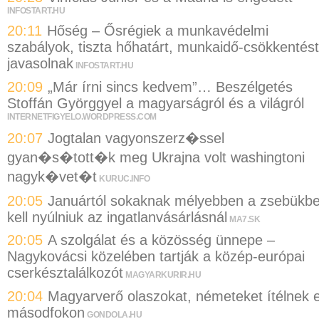
INFOSTART.HU
20:11
Hőség – Ősrégiek a munkavédelmi
szabályok, tiszta hőhatárt, munkaidő-csökkentést
javasolnak
INFOSTART.HU
20:09
„Már írni sincs kedvem”… Beszélgetés
Stoffán Györggyel a magyarságról és a világról
INTERNETFIGYELO.WORDPRESS.COM
20:07
Jogtalan vagyonszerz�ssel
gyan�s�tott�k meg Ukrajna volt washingtoni
nagyk�vet�t
KURUC.INFO
20:05
Januártól sokaknak mélyebben a zsebükb
kell nyúlniuk az ingatlanvásárlásnál
MA7.SK
20:05
A szolgálat és a közösség ünnepe –
Nagykovácsi közelében tartják a közép-európai
cserkésztalálkozót
MAGYARKURIR.HU
20:04
Magyarverő olaszokat, németeket ítélnek e
másodfokon
GONDOLA.HU