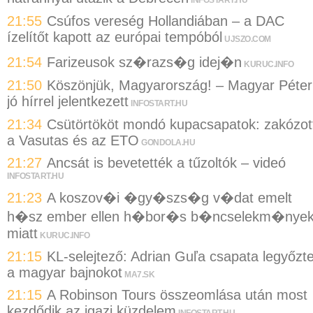
INFOSTART.HU
21:55
Csúfos vereség Hollandiában – a DAC
ízelítőt kapott az európai tempóból
UJSZO.COM
21:54
Farizeusok sz�razs�g idej�n
KURUC.INFO
21:50
Köszönjük, Magyarország! – Magyar Péter
jó hírrel jelentkezett
INFOSTART.HU
21:34
Csütörtököt mondó kupacsapatok: zakózot
a Vasutas és az ETO
GONDOLA.HU
21:27
Ancsát is bevetették a tűzoltók – videó
INFOSTART.HU
21:23
A koszov�i �gy�szs�g v�dat emelt
h�sz ember ellen h�bor�s b�ncselekm�nye
miatt
KURUC.INFO
21:15
KL-selejtező: Adrian Guľa csapata legyőzt
a magyar bajnokot
MA7.SK
21:15
A Robinson Tours összeomlása után most
kezdődik az igazi küzdelem