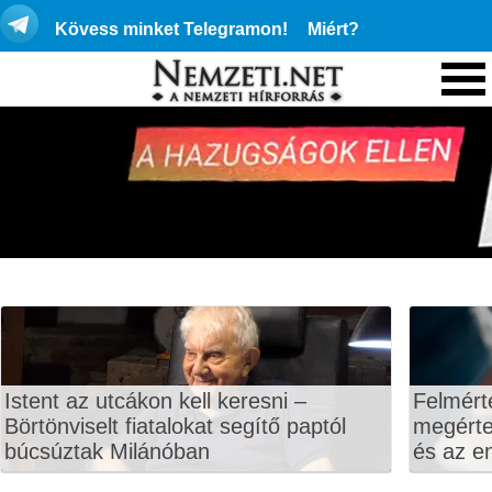
Kövess minket Telegramon!
Miért?
Istent az utcákon kell keresni –
Felmért
Börtönviselt fiatalokat segítő paptól
megértet
búcsúztak Milánóban
és az en