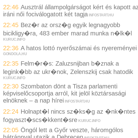
22:46
Ausztrál állampolgárságot kért és kapott a
iráni női fociválogatott két tagja
INFOSTART.HU
22:45
Bez�r az orsz�g egyik legnagyobb
bicikligy�ra, 483 ember marad munka n�lk�l
KURUC.INFO
22:36
A hatos lottó nyerőszámai és nyereményei
GONDOLA.HU
22:35
Felm�r�s: Zaluzsnijban b�znak a
legink�bb az ukr�nok, Zelenszkij csak hatodik
KURUC.INFO
22:30
Szombaton dönt a Tisza parlamenti
képviselőcsoportja arról, kit jelöl köztársasági
elnöknek – a nap hírei
INFOSTART.HU
22:24
Holnapt�l nincs sz�ks�g az �nk�ntes
fogyaszt�scs�kkent�sre
KURUC.INFO
22:05
Öngól lett a Győr veszte, háromgólos
hátránnyal utazik a Debrecen