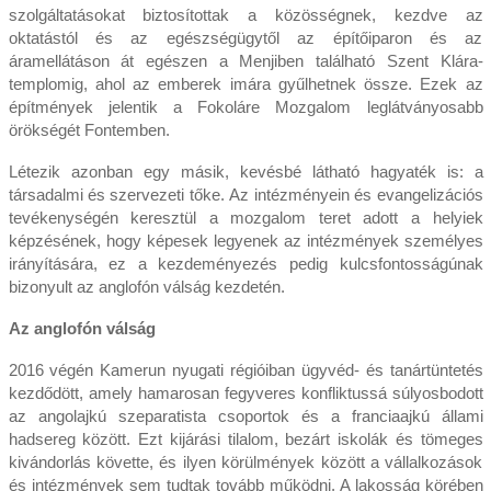
szolgáltatásokat biztosítottak a közösségnek, kezdve az
oktatástól és az egészségügytől az építőiparon és az
áramellátáson át egészen a Menjiben található Szent Klára-
templomig, ahol az emberek imára gyűlhetnek össze. Ezek az
építmények jelentik a Fokoláre Mozgalom leglátványosabb
örökségét Fontemben.
Létezik azonban egy másik, kevésbé látható hagyaték is: a
társadalmi és szervezeti tőke. Az intézményein és evangelizációs
tevékenységén keresztül a mozgalom teret adott a helyiek
képzésének, hogy képesek legyenek az intézmények személyes
irányítására, ez a kezdeményezés pedig kulcsfontosságúnak
bizonyult az anglofón válság kezdetén.
Az anglofón válság
2016 végén Kamerun nyugati régióiban ügyvéd- és tanártüntetés
kezdődött, amely hamarosan fegyveres konfliktussá súlyosbodott
az angolajkú szeparatista csoportok és a franciaajkú állami
hadsereg között. Ezt kijárási tilalom, bezárt iskolák és tömeges
kivándorlás követte, és ilyen körülmények között a vállalkozások
és intézmények sem tudtak tovább működni. A lakosság körében