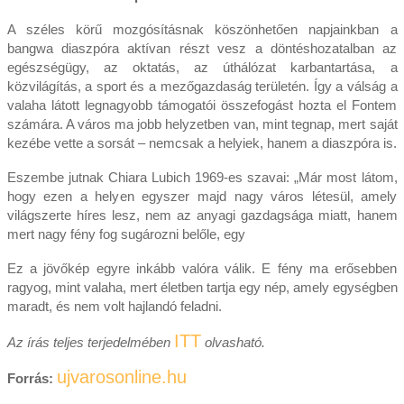
A széles körű mozgósításnak köszönhetően napjainkban a
bangwa diaszpóra aktívan részt vesz a döntéshozatalban az
egészségügy, az oktatás, az úthálózat karbantartása, a
közvilágítás, a sport és a mezőgazdaság területén. Így a válság a
valaha látott legnagyobb támogatói összefogást hozta el Fontem
számára. A város ma jobb helyzetben van, mint tegnap, mert saját
kezébe vette a sorsát – nemcsak a helyiek, hanem a diaszpóra is.
Eszembe jutnak Chiara Lubich 1969-es szavai: „Már most látom,
hogy ezen a helyen egyszer majd nagy város létesül, amely
világszerte híres lesz, nem az anyagi gazdagsága miatt, hanem
mert nagy fény fog sugározni belőle, egy
Ez a jövőkép egyre inkább valóra válik. E fény ma erősebben
ragyog, mint valaha, mert életben tartja egy nép, amely egységben
maradt, és nem volt hajlandó feladni.
ITT
Az írás teljes terjedelmében
olvasható.
ujvarosonline.hu
Forrás: