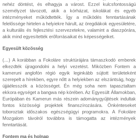
nehéz döntést, és elhagyja a várost. Ezzel kulcsfontosságú
személyzet távozott, akik a kórházat, iskolákat és egyéb
intézményeket működtették. Így a működés fenntartásának
felelőssége hirtelen a helyiekre hárult, az öregdiákok egyesületére,
a kulturális és fejlesztési szervezetekre, valamint a diaszpórára,
akik mind egyesítették erőforrásaikat és képességeiket.
Egyesült közösség
(…) A korábban a Fokoláre struktúrájára támaszkodó emberek
elkezdték újragondolni a helyi vezetést. Miközben Fontem a
kameruni anglofón régió egyik leginkább sújtott területeként
szerepelt a hírekben, egyre nőtt a helyiekben az elszántság, hogy
újjáélesszék a közösséget. Én még soha nem tapasztaltam
ekkora egységet a bangwa nép körében. Az Egyesült Államokban,
Európában és Kamerun más részein adománygyűjtések indultak
fontos közösségi projektek finanszírozására. Önkénteseket
toboroztak időszakos egészségügyi programokra. A Fokoláre
Mozgalom távolról továbbra is támogatta az intézmények
fenntartását.
Fontem ma és holnap