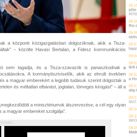
09:1
pőre 
INT
09:0
Rio 
09:0
ebih
nak a központi közigazgatásban dolgozóknak, akik a Tisza-
09:0
hasz
 váltak” – közölte Havasi Bertalan, a Fidesz kommunikációs
09:0
09:0
sajtó sem tagadja, és a Tisza-szavazók is panaszkodnak a
férfi
bocsátásokra. A kormánytisztviselők, akik az elmúlt években
08:5
a Ho
s a magyar emberekért a legjobb tudásuk szerint dolgoztak a
08:5
len és méltatlan elbánást, jogtalan, tömeges kirúgást” – áll a
alig 
08:5
MA7
 „megkezdődött a minisztériumok átszervezése, a cél egy olyan
08:3
 és a magyar embereket szolgálja”.
08:3
INFO
Hírdetés
08:2
Madr