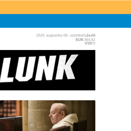
2026. augusztus 08., szombat
László
EUR
:364.82
USD
:0