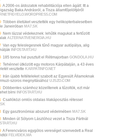
5
A 2006-os áldozatok rehabilitációja ellen ágált: Itt a
igazság Baka Andrásról, a Tisza államfőjelöltjéről
ERNETFIGYELO.WORDPRESS.COM
9
Többen életüket vesztették egy helikopterbalesetben
de Janeiróban
MA7.SK
9
Nem lázzal védekeznek: lehűtik magukat a fertőzött
alak
ALTERNATIVENERGIA.HU
7
Van egy feleslegesnek tűnő magyar autópálya, alig
nálják
INFOSTART.HU
4
185 tonna hal pusztult el Rétimajorban
GONDOLA.HU
2
Tehénnel ütközött egy motoros Kárpátalján, a 43 éves
 életét vesztette
KARPATINFO.NET
2
Irán újabb feltételeket szabott az Egyesült Államoknak
rmuzi-szoros megnyitásához
UJSZO.COM
1
Döbbentes számhoz közelítenek a tűzoltók, ezt már
lehet bírni
INFOSTART.HU
1
Csallóközi omlós oldalas lilakáposztás rétessel
.SK
4
Egy gasztronómiai abszurd védelmében
MA7.SK
3
Minden út Sólyom Lászlóhoz vezet a Tisza Pártnál
START.HU
9
A Ferencváros egygólos vereséget szenvedett a Real
idtól
FELVIDEK.MA