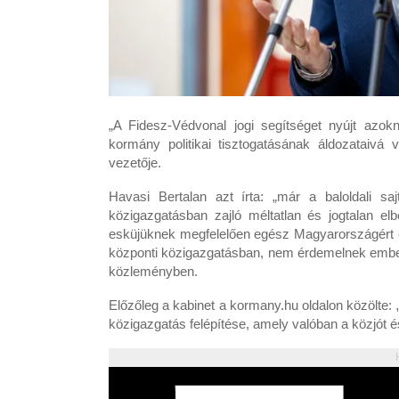
„A Fidesz-Védvonal jogi segítséget nyújt azok
kormány politikai tisztogatásának áldozataivá
vezetője.
Havasi Bertalan azt írta: „már a baloldali 
közigazgatásban zajló méltatlan és jogtalan el
esküjüknek megfelelően egész Magyarországért é
központi közigazgatásban, nem érdemelnek emberte
közleményben.
Előzőleg a kabinet a kormany.hu oldalon közölte:
köz­igaz­ga­tás felépítése, amely valóban a közjót