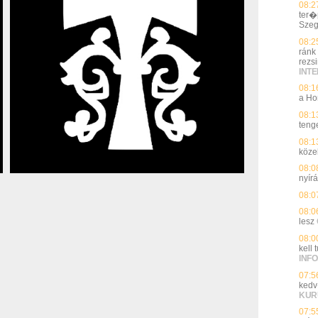
08:2
ter�
Sze
08:2
ránk
rezs
INT
08:1
a Ho
08:1
teng
08:1
közel
08:0
nyírá
08:0
08:0
lesz
08:0
kell
INFO
07:5
kedv
KUR
07:5