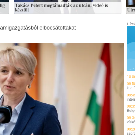
lig
Takács Pétert megtámadták az utcán, videó is
készült
Útr
Híre
llamigazgatásból elbocsátottakat
10:0
09:5
ki a
09:4
inter
09:3
Belg
09:3
vízké
09:2
szor