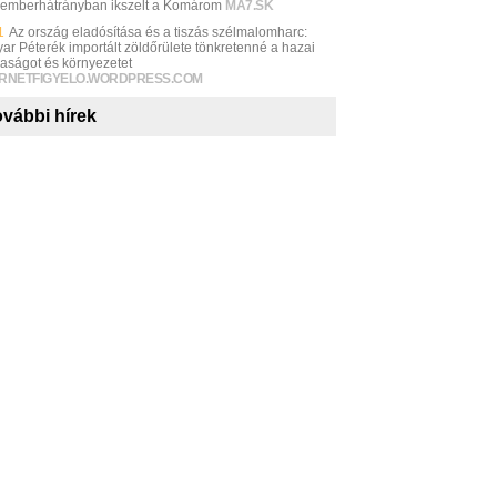
 emberhátrányban ikszelt a Komárom
MA7.SK
1
Az ország eladósítása és a tiszás szélmalomharc:
ar Péterék importált zöldőrülete tönkretenné a hazai
aságot és környezetet
ERNETFIGYELO.WORDPRESS.COM
vábbi hírek