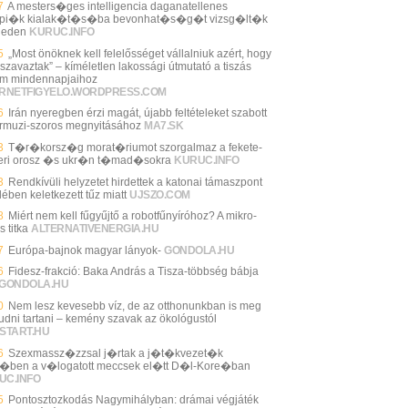
7
A mesters�ges intelligencia daganatellenes
pi�k kialak�t�s�ba bevonhat�s�g�t vizsg�lt�k
geden
KURUC.INFO
5
„Most önöknek kell felelősséget vállalniuk azért, hogy
 szavaztak” – kíméletlen lakossági útmutató a tiszás
im mindennapjaihoz
ERNETFIGYELO.WORDPRESS.COM
6
Irán nyeregben érzi magát, újabb feltételeket szabott
rmuzi-szoros megnyitásához
MA7.SK
3
T�r�korsz�g morat�riumot szorgalmaz a fekete-
eri orosz �s ukr�n t�mad�sokra
KURUC.INFO
3
Rendkívüli helyzetet hirdettek a katonai támaszpont
ében keletkezett tűz miatt
UJSZO.COM
8
Miért nem kell fűgyűjtő a robotfűnyíróhoz? A mikro-
s titka
ALTERNATIVENERGIA.HU
7
Európa-bajnok magyar lányok-
GONDOLA.HU
6
Fidesz-frakció: Baka András a Tisza-többség bábja
GONDOLA.HU
0
Nem lesz kevesebb víz, de az otthonunkban is meg
 tudni tartani – kemény szavak az ökológustól
START.HU
6
Szexmassz�zzsal j�rtak a j�t�kvezet�k
�ben a v�logatott meccsek el�tt D�l-Kore�ban
UC.INFO
5
Pontosztozkodás Nagymihályban: drámai végjáték