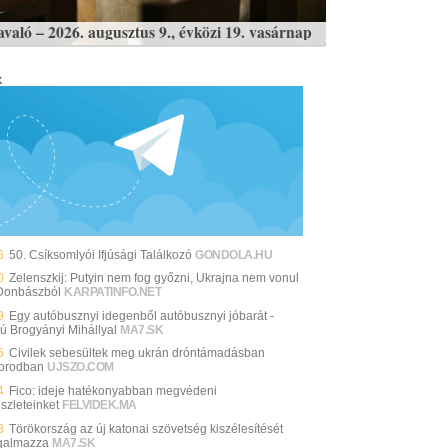
avaló – 2026. augusztus 9., évközi 19. vasárnap
k
6
50. Csíksomlyói Ifjúsági Találkozó
GONDOLA.HU
0
Zelenszkij: Putyin nem fog győzni, Ukrajna nem vonul
 Donbászból
KARPATINFO.NET
9
Egy autóbusznyi idegenből autóbusznyi jóbarát -
jú Brogyányi Mihállyal
MA7.SK
5
Civilek sebesültek meg ukrán dróntámadásban
orodban
UJSZO.COM
4
Fico: ideje hatékonyabban megvédeni
szleteinket
FELVIDEK.MA
8
Törökország az új katonai szövetség kiszélesítését
galmazza
MA7.SK