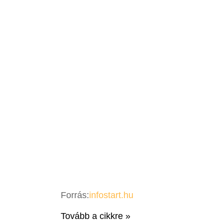
Forrás:
infostart.hu
Tovább a cikkre »