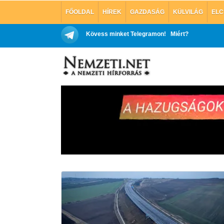
FŐOLDAL
HÍREK
GAZDASÁG
KÜLVILÁG
ELC
Kövess minket Telegramon!
Miért?