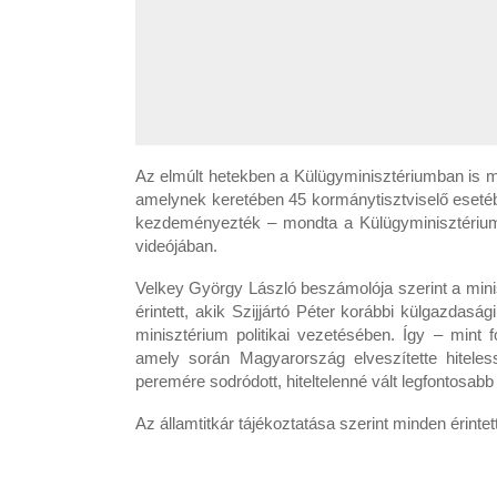
Az elmúlt hetekben a Külügyminisztériumban is m
amelynek keretében 45 kormánytisztviselő eseté
kezdeményezték – mondta a Külügyminisztérium p
videójában.
Velkey György László beszámolója szerint a mini
érintett, akik Szijjártó Péter korábbi külgazdaság
minisztérium politikai vezetésében. Így – mint 
amely során Magyarország elveszítette hiteless
peremére sodródott, hiteltelenné vált legfontosab
Az államtitkár tájékoztatása szerint minden érint