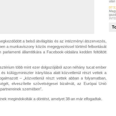
után
07:5
Magy
gazd
INT
To
egkezdődött a belső átvilágítás és az intézményi átszervezés,
ben a munkaviszony közös megegyezéssel történő felbontását
arlamenti államtitkára a Facebook-oldalára kedden feltöltött
sztérium több mint ezer dolgozójából azon néhány tucat ember
i és külügyminiszter irányítása alatt közvetlenül részt vettek a
fogalmazott – „közvetlenül részt vettek abban a folyamatban,
égét, elveszítette szövetségesei bizalmát, az Európai Unió
b partnereinek szemében”.
ettnek megindokolták a döntést, amelyet 38-an már elfogadtak.