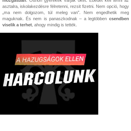
mozgásban
. Otthon gyerekek várják őket. Ebédet kell tenni az
asztalra, iskolakezdésre félretenni, rezsit fizetni. Nem opció, hogy
„ma nem dolgozom, túl meleg van”. Nem engedhetik meg
maguknak. És nem is panaszkodnak – a legtöbben
csendben
viselik a terhet
, ahogy mindig is tették.