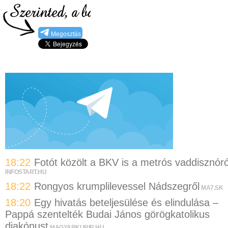
Megosztás
18:22
Fotót közölt a BKV is a metrós vaddisznóró
INFOSTART.HU
18:22
Rongyos krumplilevessel Nádszegről
MA7.SK
18:20
Egy hivatás beteljesülése és elindulása –
Pappá szentelték Budai János görögkatolikus
diakónust
MAGYARKURIR.HU