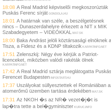
18:08
A Real Madrid képviselői megkoszorúzták
Puskás Ferenc sírját
GONDOLA.HU
18:01
A határnak van széle, a beszélgetésnek
nincs – Dunaszerdahelyre érkezett a NIT x MIK
Szabadegyetem – VIDEÓKKAL
MA7.SK
18:00
Baka Andrást jelöli köztársasági elnöknek 
Tisza, a Fidesz és a KDNP tiltakozik
KARPATINFO.NET
17:51
Zelenszkij: Négy éve kérjük a Patriot-
licenceket, miközben valódi rakéták ölnek
KARPATINFO.NET
17:42
A Real Madrid sztárja meglátogatta Puská
Ferencet Budapesten
INFOSTART.HU
17:37
Uszályokat süllyesztettek el Romániában a
atomerőmű üzemben tartása érdekében
MA7.SK
17:31
Az NKOH �s az NR� vezet�j�t is
lap�tra tette a bel�gyminiszter
KURUC.INFO