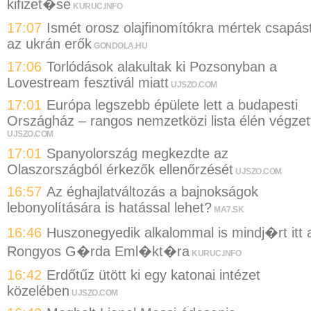
kifizet�se
KURUC.INFO
17:07
Ismét orosz olajfinomítókra mértek csapás
az ukrán erők
GONDOLA.HU
17:06
Torlódások alakultak ki Pozsonyban a
Lovestream fesztivál miatt
UJSZO.COM
17:01
Európa legszebb épülete lett a budapesti
Országház – rangos nemzetközi lista élén végzet
UJSZO.COM
17:01
Spanyolország megkezdte az
Olaszországból érkezők ellenőrzését
UJSZO.COM
16:57
Az éghajlatváltozás a bajnokságok
lebonyolítására is hatással lehet?
MA7.SK
16:46
Huszonegyedik alkalommal is mindj�rt itt 
Rongyos G�rda Eml�kt�ra
KURUC.INFO
16:42
Erdőtűz ütött ki egy katonai intézet
közelében
UJSZO.COM