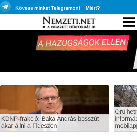
Kövess minket Telegramon!
Miért?
Örülhet
KDNP-frakció: Baka András bosszút
informá
akar állni a Fideszen
mobilapp