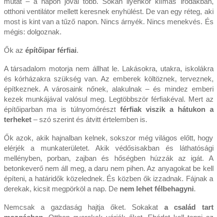
mutat – a napon jóval több. Sokan ilyenkor klímás irodákban,
otthoni ventilátor mellett keresnek enyhülést. De van egy réteg, aki
most is kint van a tűző napon. Nincs árnyék. Nincs menekvés. És
mégis: dolgoznak.
Ők az
építőipar férfiai
.
A társadalom motorja nem állhat le. Lakásokra, utakra, iskolákra
és kórházakra szükség van. Az emberek költöznek, terveznek,
építkeznek. A városaink nőnek, alakulnak – és mindez emberi
kezek munkájával valósul meg. Legtöbbször férfiakéval. Mert az
építőiparban ma is túlnyomórészt
férfiak viszik a hátukon a
terheket
– szó szerint és átvitt értelemben is.
Ők azok, akik hajnalban kelnek, sokszor még világos előtt, hogy
elérjék a munkaterületet. Akik védősisakban és láthatósági
mellényben, porban, zajban és hőségben húzzák az igát. A
betonkeverő nem áll meg, a daru nem pihen. Az anyagokat be kell
építeni, a határidők közelednek. És közben ők izzadnak. Fájnak a
derekak, kicsit megpörköl a nap. De
nem lehet félbehagyni
.
Nemcsak a gazdaság hajtja őket. Sokakat
a család tart