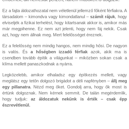
Ez a fajta áldozathozatal nem véletlenül jellemző főként férfiakra. A
társadalom – kimondva vagy kimondatlanul –
számít rájuk
, hogy
elviseljék a fizikai terhelést, hogy kitartsanak akkor is, amikor más
már megpihenne. Ez nem azt jelenti, hogy nem fáj nekik. Csak
azt, hogy nem állnak meg. Mert felelősséget éreznek.
Ez a felelősség nem mindig hangos, nem mindig hősi. De nagyon
is valós. És
a hőségben izzadó férfiak
azok, akik ma is
csendben tovább építik a világunkat – miközben sokan csak a
klíma mellett panaszkodnak a nyárra.
Legközelebb, amikor elhaladsz egy építkezés mellett, vagy
meglátsz egy tetőn dolgozó brigádot a déli napfényben –
állj meg
egy pillanatra
. Nézd meg őket. Gondolj arra, hogy ők most is
értünk dolgoznak. Nem kérnek semmit. De talán megérdemlik,
hogy tudjuk:
az áldozatuk nekünk is érték – csak épp
észrevétlenül.