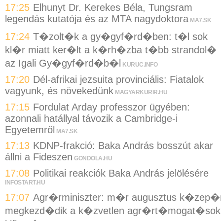
17:25
Elhunyt Dr. Kerekes Béla, Tungsram
legendás kutatója és az MTA nagydoktora
MA7.SK
17:24
T�zolt�k a gy�gyf�rd�ben: t�l sok
kl�r miatt ker�lt a k�rh�zba t�bb strandol�
az Igali Gy�gyf�rd�b�l
KURUC.INFO
17:20
Dél-afrikai jezsuita provinciális: Fiatalok
vagyunk, és növekedünk
MAGYARKURIR.HU
17:15
Fordulat Arday professzor ügyében:
azonnali hatállyal távozik a Cambridge-i
Egyetemről
MA7.SK
17:13
KDNP-frakció: Baka András bosszút akar
állni a Fideszen
GONDOLA.HU
17:08
Politikai reakciók Baka András jelölésére
INFOSTART.HU
17:07
Agr�rminiszter: m�r augusztus k�zep�
megkezd�dik a k�zvetlen agr�rt�mogat�sok