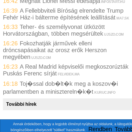
16:42
Meghalt Lionel Messi édesapja
INFOSTART.HU
16:39
A Fellebbviteli Bíróság elrendelte Trump
Fehér Ház-i bálterme építésének leállítását
MA7.SK
16:33
Teher- és személyvonat ütközött
Horvátországban, többen megsérültek
UJSZO.COM
16:26
Fokozhatják járművek elleni
dróncsapásaikat az orosz erők Herszon
megyében
UJSZO.COM
16:23
A Real Madrid képviselői megkoszorúzták
Puskás Ferenc sírját
FELVIDEK.MA
16:18
Toj�ssal dob�lt�k meg a koszov�i
parlamentben a minisztereln�k�t
KURUC.INFO
További hírek
Annak érdekében, hogy a legjobb élményt nyújtsa az oldalunk, a látogatók
A fentiekkel együtt összesen
118 oldalt
szemlézünk.
Rendben
Tovább
böngészőiben elhelyezett "sütiket" használunk.
ten.itezmen@itezmen