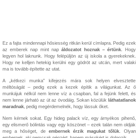
Ez a fajta mindennapi hősiesség ritkán kerül címlapra. Pedig ezek
az emberek nap mint nap
áldozatot hoznak – értünk
. Hogy
legyen hol laknunk. Hogy felépüljön az új iskola a gyerekeknek.
Hogy ne kelljen hetekig kerülni egy gödröt az utcán, mert valaki
ma is tovább építette az utat.
A „kétkezi munka” kifejezés mára sok helyen elvesztette
méltóságát – pedig ezek a kezek építik a világunkat. Az ő
munkájuk nélkül nem lenne víz a csapban, fal a fejünk felett, és
nem lenne járható az út az óvodáig. Sokan közülük
láthatatlanok
maradnak
, pedig megérdemelnék, hogy lássuk őket.
Nem kérnek sokat. Egy hideg palack víz, egy árnyékos pihenő,
egy elismerő bólintás vagy egy köszönet – ezek talán nem oldják
meg a hőséget, de
embernek érzik magukat tőlük
. Olyan
embernek, aki nemcsak pénzért, hanem másokért is dolgozik.