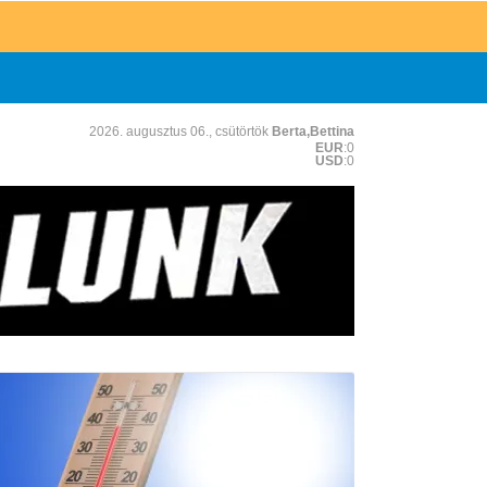
2026. augusztus 06., csütörtök
Berta,Bettina
EUR
:0
USD
:0