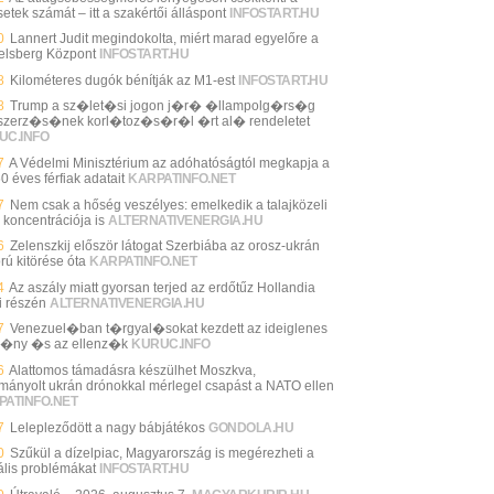
etek számát – itt a szakértői álláspont
INFOSTART.HU
0
Lannert Judit megindokolta, miért marad egyelőre a
elsberg Központ
INFOSTART.HU
8
Kilométeres dugók bénítják az M1-est
INFOSTART.HU
8
Trump a sz�let�si jogon j�r� �llampolg�rs�g
zerz�s�nek korl�toz�s�r�l �rt al� rendeletet
UC.INFO
7
A Védelmi Minisztérium az adóhatóságtól megkapja a
 éves férfiak adatait
KARPATINFO.NET
7
Nem csak a hőség veszélyes: emelkedik a talajközeli
 koncentrációja is
ALTERNATIVENERGIA.HU
6
Zelenszkij először látogat Szerbiába az orosz-ukrán
rú kitörése óta
KARPATINFO.NET
4
Az aszály miatt gyorsan terjed az erdőtűz Hollandia
i részén
ALTERNATIVENERGIA.HU
7
Venezuel�ban t�rgyal�sokat kezdett az ideiglenes
�ny �s az ellenz�k
KURUC.INFO
6
Alattomos támadásra készülhet Moszkva,
mányolt ukrán drónokkal mérlegel csapást a NATO ellen
PATINFO.NET
7
Lelepleződött a nagy bábjátékos
GONDOLA.HU
0
Szűkül a dízelpiac, Magyarország is megérezheti a
ális problémákat
INFOSTART.HU