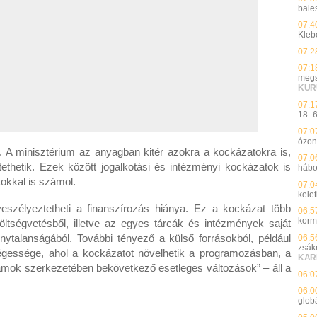
bales
07:4
Kleb
07:2
07:1
megs
KUR
07:1
18–60
07:0
ózon
. A minisztérium az anyagban kitér azokra a kockázatokra is,
07:0
ethetik. Ezek között jogalkotási és intézményi kockázatok is
hábo
tokkal is számol.
07:0
kelet
eszélyeztetheti a finanszírozás hiánya. Ez a kockázat több
06:5
korm
öltségvetésből, illetve az egyes tárcák és intézmények saját
nytalanságából. További tényező a külső forrásokból, például
06:5
zsák
ségessége, ahol a kockázatot növelhetik a programozásban, a
KAR
ramok szerkezetében bekövetkező esetleges változások” – áll a
06:0
06:0
glob