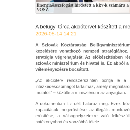
Energiaösszefogást hirdetett a kkv-k számára a
VOSZ
A belügyi tárca akciótervet készített a 
2026-05-14 14:21
A Szlovák Köztársaság Belügyminisztérium
kezelésére vonatkozó nemzeti stratégiához.
stratégia végrehajtását. Az előkészítésben r
szlovák minisztérium és hivatal is. Ez abból a
véleményezésre bocsátott.
„Az akcióterv rendszerszinten bontja le a n
intézkedéscsomagot tartalmaz, amely meghatározza 
mutatóit” – közölte a minisztérium az anyagban.
A dokumentum tíz célt határoz meg. Ezek közöt
kapacitások megerősítése, az illegális munkav
erősítése, a válsághelyzetekre való felkészül
hatékonyabbá és vonzóbbá tétele.