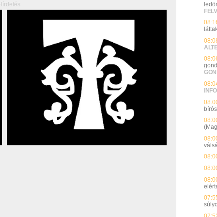
ledö
Hírdetés
FEL
08:1
látta
08:0
ALT
08:0
gond
GON
08:0
INFO
08:0
bíró
08:0
(Mag
08:0
váls
08:0
08:0
08:0
elért
07:5
súly
07:5