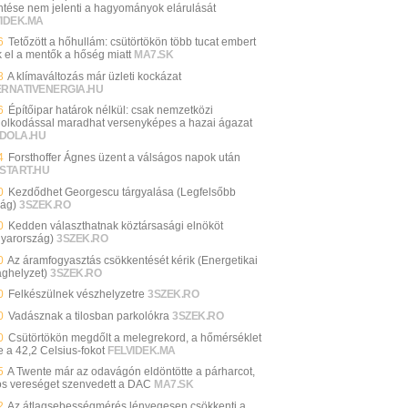
ntése nem jelenti a hagyományok elárulását
VIDEK.MA
6
Tetőzött a hőhullám: csütörtökön több tucat embert
k el a mentők a hőség miatt
MA7.SK
8
A klímaváltozás már üzleti kockázat
ERNATIVENERGIA.HU
6
Építőipar határok nélkül: csak nemzetközi
olkodással maradhat versenyképes a hazai ágazat
DOLA.HU
4
Forsthoffer Ágnes üzent a válságos napok után
START.HU
0
Kezdődhet Georgescu tárgyalása (Legfelsőbb
ság)
3SZEK.RO
0
Kedden választhatnak köztársasági elnököt
yarország)
3SZEK.RO
0
Az áramfogyasztás csökkentését kérik (Energetikai
ághelyzet)
3SZEK.RO
0
Felkészülnek vészhelyzetre
3SZEK.RO
0
Vadásznak a tilosban parkolókra
3SZEK.RO
0
Csütörtökön megdőlt a melegrekord, a hőmérséklet
e a 42,2 Celsius-fokot
FELVIDEK.MA
5
A Twente már az odavágón eldöntötte a párharcot,
os vereséget szenvedett a DAC
MA7.SK
2
Az átlagsebességmérés lényegesen csökkenti a