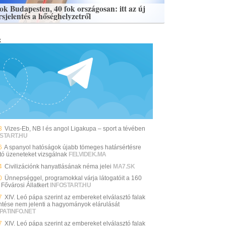
fok Budapesten, 40 fok országosan: itt az új
rsjelentés a hőséghelyzetről
k
3
Vizes-Eb, NB I és angol Ligakupa – sport a tévében
START.HU
6
A spanyol hatóságok újabb tömeges határsértésre
ató üzeneteket vizsgálnak
FELVIDEK.MA
4
Civilizációnk hanyatlásának néma jelei
MA7.SK
0
Ünnepséggel, programokkal várja látogatóit a 160
Fővárosi Állatkert
INFOSTART.HU
7
XIV. Leó pápa szerint az embereket elválasztó falak
ntése nem jelenti a hagyományok elárulását
PATINFO.NET
7
XIV. Leó pápa szerint az embereket elválasztó falak