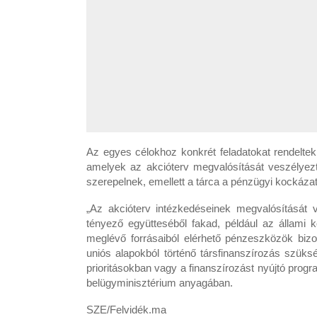
Az egyes célokhoz konkrét feladatokat rendeltek
amelyek az akcióterv megvalósítását veszélyezt
szerepelnek, emellett a tárca a pénzügyi kockáza
„Az akcióterv intézkedéseinek megvalósítását v
tényező együtteséből fakad, például az állami k
meglévő forrásaiból elérhető pénzeszközök bizo
uniós alapokból történő társfinanszírozás szük
prioritásokban vagy a finanszírozást nyújtó prog
belügyminisztérium anyagában.
SZE/Felvidék.ma