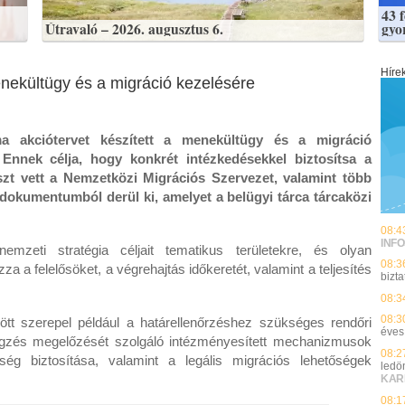
43 
Útravaló – 2026. augusztus 6.
gyo
Híre
menekültügy és a migráció kezelésére
a akciótervet készített a menekültügy és a migráció
 Ennek célja, hogy konkrét intézkedésekkel biztosítsa a
észt vett a Nemzetközi Migrációs Szervezet, valamint több
 dokumentumból derül ki, amelyet a belügyi tárca tárcaközi
08:4
INFO
emzeti stratégia céljait tematikus területekre, és olyan
08:3
a felelősöket, a végrehajtás időkeretét, valamint a teljesítés
bizt
08:3
08:3
t szerepel például a határellenőrzéshez szükséges rendőri
éves 
égzés megelőzését szolgáló intézményesített mechanizmusok
08:2
tség biztosítása, valamint a legális migrációs lehetőségek
ledö
KAR
08:1