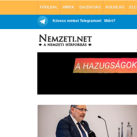
FŐOLDAL
HÍREK
GAZDASÁG
KÜLVILÁG
ELC
Kövess minket Telegramon!
Miért?