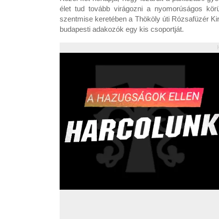
élet tud tovább virágozni a nyomorúságos körü
szentmise keretében a Thököly úti Rózsafüzér Ki
budapesti adakozók egy kis csoportját.