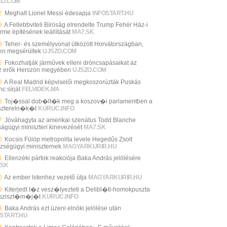
ZO.COM
2
Meghalt Lionel Messi édesapja
INFOSTART.HU
9
A Fellebbviteli Bíróság elrendelte Trump Fehér Ház-i
rme építésének leállítását
MA7.SK
3
Teher- és személyvonat ütközött Horvátországban,
en megsérültek
UJSZO.COM
6
Fokozhatják járművek elleni dróncsapásaikat az
z erők Herszon megyében
UJSZO.COM
3
A Real Madrid képviselői megkoszorúzták Puskás
c sírját
FELVIDEK.MA
8
Toj�ssal dob�lt�k meg a koszov�i parlamentben a
sztereln�k�t
KURUC.INFO
7
Jóváhagyta az amerikai szenátus Todd Blanche
ságügyi miniszteri kinevezését
MA7.SK
6
Kocsis Fülöp metropolita levele Hegedűs Zsolt
zségügyi miniszternek
MAGYARKURIR.HU
1
Ellenzéki pártok reakciója Baka András jelölésére
.SK
0
Az ember Istenhez vezető útja
MAGYARKURIR.HU
9
Kiterjedt t�z vesz�lyezteti a Delibl�ti-homokpuszta
sziszt�m�j�t
KURUC.INFO
4
Baka András ezt üzeni elnöki jelölése után
START.HU