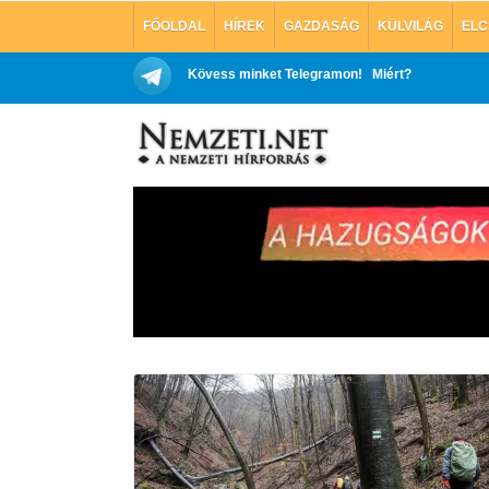
FŐOLDAL
HÍREK
GAZDASÁG
KÜLVILÁG
ELC
Kövess minket Telegramon!
Miért?