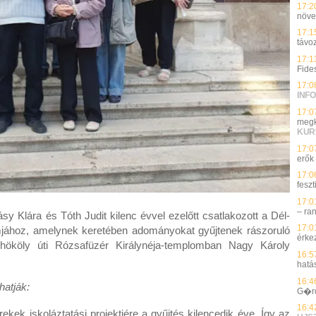
17:2
növe
17:1
távo
17:1
Fide
17:0
INFO
17:0
megk
KUR
17:0
erők
17:0
feszt
17:0
– ra
sy Klára és Tóth Judit kilenc évvel ezelőtt csatlakozott a Dél-
17:0
jához, amelynek keretében adományokat gyűjtenek rászoruló
érke
hököly úti Rózsafüzér Királynéja-templomban Nagy Károly
16:5
hatá
16:4
hatják:
G�r
16:4
rekek iskoláztatási projektjére a gyűjtés kilencedik éve. Így az