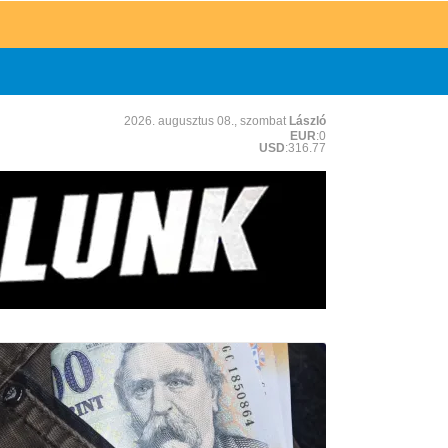
2026. augusztus 08., szombat
László
EUR
:0
USD
:316.77