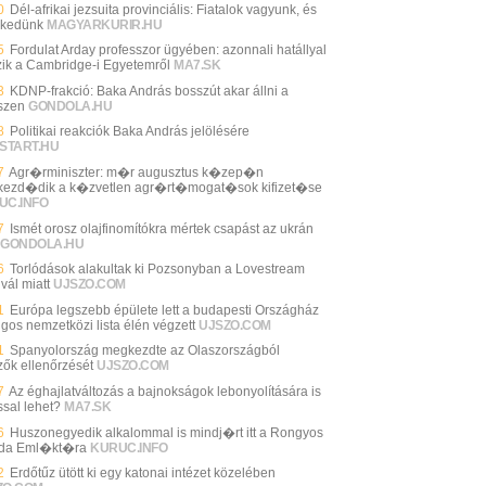
0
Dél-afrikai jezsuita provinciális: Fiatalok vagyunk, és
kedünk
MAGYARKURIR.HU
5
Fordulat Arday professzor ügyében: azonnali hatállyal
zik a Cambridge-i Egyetemről
MA7.SK
3
KDNP-frakció: Baka András bosszút akar állni a
szen
GONDOLA.HU
8
Politikai reakciók Baka András jelölésére
START.HU
7
Agr�rminiszter: m�r augusztus k�zep�n
ezd�dik a k�zvetlen agr�rt�mogat�sok kifizet�se
UC.INFO
7
Ismét orosz olajfinomítókra mértek csapást az ukrán
GONDOLA.HU
6
Torlódások alakultak ki Pozsonyban a Lovestream
ivál miatt
UJSZO.COM
1
Európa legszebb épülete lett a budapesti Országház
ngos nemzetközi lista élén végzett
UJSZO.COM
1
Spanyolország megkezdte az Olaszországból
zők ellenőrzését
UJSZO.COM
7
Az éghajlatváltozás a bajnokságok lebonyolítására is
ssal lehet?
MA7.SK
6
Huszonegyedik alkalommal is mindj�rt itt a Rongyos
da Eml�kt�ra
KURUC.INFO
2
Erdőtűz ütött ki egy katonai intézet közelében