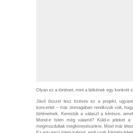
Olyan ez a történet, mint a békének egy konkrét s
Jövő ősszel lesz tízéves ez a projekt, ugyan
koncertet – már önmagában rendkívüli volt, hogy 
történetnek. Kerestük a választ a kérésre, ame
Mond-e Isten még valamit? Küld-e jeleket a 
megmozdultak megkeresésünkre. Most már létezik,
Ez egy igazi isteni kaland, amit csak folytatni le