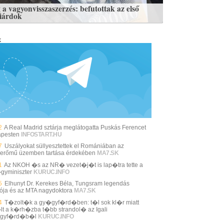
 a vagyonvisszaszerzés: befutottak az első
liárdok
k
2
A Real Madrid sztárja meglátogatta Puskás Ferencet
pesten
INFOSTART.HU
7
Uszályokat süllyesztettek el Romániában az
erőmű üzemben tartása érdekében
MA7.SK
1
Az NKOH �s az NR� vezet�j�t is lap�tra tette a
gyminiszter
KURUC.INFO
5
Elhunyt Dr. Kerekes Béla, Tungsram legendás
tója és az MTA nagydoktora
MA7.SK
4
T�zolt�k a gy�gyf�rd�ben: t�l sok kl�r miatt
lt a k�rh�zba t�bb strandol� az Igali
gyf�rd�b�l
KURUC.INFO