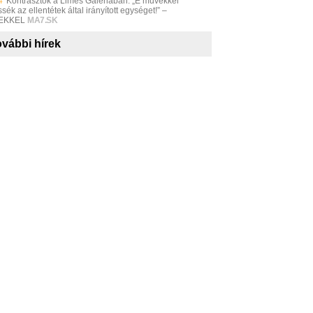
4
Kontrasztok a Limes Galériában: „E művekkel
sék az ellentétek által irányított egységet!” –
EKKEL
MA7.SK
vábbi hírek