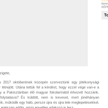
15:5
keres
KÉP
To
zigete,
is 2017 októberének közepén szerveztünk egy jótékonysági
létrejött. Utána tettük fel a kérdést, hogy ezzel vége van-e a
ly a Pakisztánban élő magyar fokolarínától érkezett hozzánk.
folytatásra? És küldött, nem is keveset, mert jónéhányan
 működik egy háló, persze újra és újra tele meglepetésekkel.
het egészen addig, amíg egyetlen adakozó is lesz.