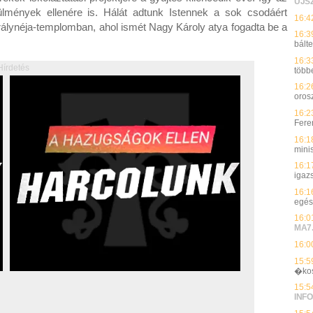
UJS
lmények ellenére is. Hálát adtunk Istennek a sok csodáért
16:4
rálynéja-templomban, ahol ismét Nagy Károly atya fogadta be a
16:3
bálte
16:3
Hírdetés
több
16:2
oros
16:2
Feren
16:1
mini
16:1
igaz
16:1
egés
16:0
MA7
16:0
15:5
�ko
15:5
INFO