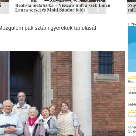
ó
Realista metafizika – Visszavonult a szél: Iancu
Zúg
Laura versei és Mohi Sándor fotói
mil
Híre
Mozgalom pakisztáni gyerekek tanulását
17:4
Buda
17:3
atom
17:3
bel�
17:2
kuta
17:2
ker�
Gy�