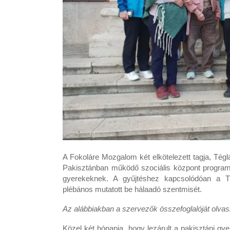
A Fokoláre Mozgalom két elkötelezett tagja, Téglá
Pakisztánban működő szociális központ program
gyerekeknek. A gyűjtéshez kapcsolódóan a T
plébános mutatott be hálaadó szentmisét.
Az alábbiakban a szervezők összefoglalóját olvas
Közel két hónapja, hogy lezárult a pakisztáni gye