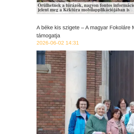
Örülhetnek a túrázók, nagyon fontos informáci
jelent meg a Kéktúra mobilapplikációjában is
A béke kis szigete – A magyar Fokoláre 
támogatja
2026-06-02 14:31