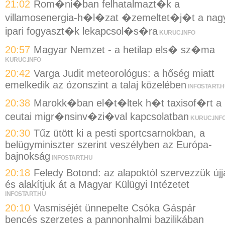
21:02
Rom�ni�ban felhatalmazt�k a
villamosenergia-h�l�zat �zemeltet�j�t a nag
ipari fogyaszt�k lekapcsol�s�ra
KURUC.INFO
20:57
Magyar Nemzet - a hetilap els� sz�ma
KURUC.INFO
20:42
Varga Judit meteorológus: a hőség miatt
emelkedik az ózonszint a talaj közelében
INFOSTART.
20:38
Marokk�ban el�t�ltek h�t taxisof�rt a
ceutai migr�nsinv�zi�val kapcsolatban
KURUC.INF
20:30
Tűz ütött ki a pesti sportcsarnokban, a
belügyminiszter szerint veszélyben az Európa-
bajnokság
INFOSTART.HU
20:18
Feledy Botond: az alapoktól szervezzük újj
és alakítjuk át a Magyar Külügyi Intézetet
INFOSTART.HU
20:10
Vasmiséjét ünnepelte Csóka Gáspár
bencés szerzetes a pannonhalmi bazilikában