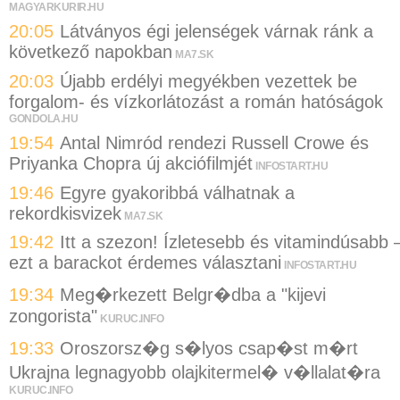
MAGYARKURIR.HU
20:05
Látványos égi jelenségek várnak ránk a
következő napokban
MA7.SK
20:03
Újabb erdélyi megyékben vezettek be
forgalom- és vízkorlátozást a román hatóságok
GONDOLA.HU
19:54
Antal Nimród rendezi Russell Crowe és
Priyanka Chopra új akciófilmjét
INFOSTART.HU
19:46
Egyre gyakoribbá válhatnak a
rekordkisvizek
MA7.SK
19:42
Itt a szezon! Ízletesebb és vitamindúsabb 
ezt a barackot érdemes választani
INFOSTART.HU
19:34
Meg�rkezett Belgr�dba a "kijevi
zongorista"
KURUC.INFO
19:33
Oroszorsz�g s�lyos csap�st m�rt
Ukrajna legnagyobb olajkitermel� v�llalat�ra
KURUC.INFO