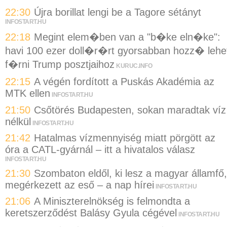
22:30
Újra borillat lengi be a Tagore sétányt
INFOSTART.HU
22:18
Megint elem�ben van a "b�ke eln�ke":
havi 100 ezer doll�r�rt gyorsabban hozz� lehe
f�rni Trump posztjaihoz
KURUC.INFO
22:15
A végén fordított a Puskás Akadémia az
MTK ellen
INFOSTART.HU
21:50
Csőtörés Budapesten, sokan maradtak víz
nélkül
INFOSTART.HU
21:42
Hatalmas vízmennyiség miatt pörgött az
óra a CATL-gyárnál – itt a hivatalos válasz
INFOSTART.HU
21:30
Szombaton eldől, ki lesz a magyar államfő,
megérkezett az eső – a nap hírei
INFOSTART.HU
21:06
A Miniszterelnökség is felmondta a
keretszerződést Balásy Gyula cégével
INFOSTART.HU