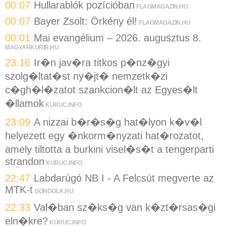
00:07
Hullarablók pozícióban
FLAGMAGAZIN.HU
00:07
Bayer Zsolt: Örkény él!
FLAGMAGAZIN.HU
00:01
Mai evangélium – 2026. augusztus 8.
MAGYARKURIR.HU
23:16
Ir�n jav�ra titkos p�nz�gyi
szolg�ltat�st ny�jt� nemzetk�zi
c�gh�l�zatot szankcion�lt az Egyes�lt
�llamok
KURUC.INFO
23:09
A nizzai b�r�s�g hat�lyon k�v�l
helyezett egy �nkorm�nyzati hat�rozatot,
amely tiltotta a burkini visel�s�t a tengerparti
strandon
KURUC.INFO
22:47
Labdarúgó NB I - A Felcsút megverte az
MTK-t
GONDOLA.HU
22:33
Val�ban sz�ks�g van k�zt�rsas�gi
eln�kre?
KURUC.INFO