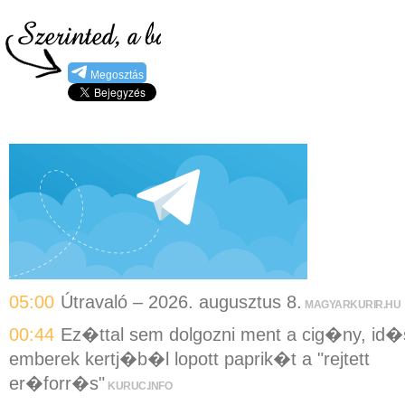
Megosztás
05:00
Útravaló – 2026. augusztus 8.
MAGYARKURIR.HU
00:44
Ez�ttal sem dolgozni ment a cig�ny, id�
emberek kertj�b�l lopott paprik�t a "rejtett
er�forr�s"
KURUC.INFO