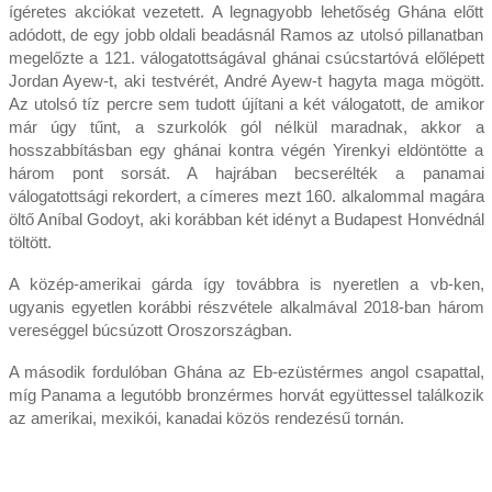
ígéretes akciókat vezetett. A legnagyobb lehetőség Ghána előtt
adódott, de egy jobb oldali beadásnál Ramos az utolsó pillanatban
megelőzte a 121. válogatottságával ghánai csúcstartóvá előlépett
Jordan Ayew-t, aki testvérét, André Ayew-t hagyta maga mögött.
Az utolsó tíz percre sem tudott újítani a két válogatott, de amikor
már úgy tűnt, a szurkolók gól nélkül maradnak, akkor a
hosszabbításban egy ghánai kontra végén Yirenkyi eldöntötte a
három pont sorsát. A hajrában becserélték a panamai
válogatottsági rekordert, a címeres mezt 160. alkalommal magára
öltő Aníbal Godoyt, aki korábban két idényt a Budapest Honvédnál
töltött.
A közép-amerikai gárda így továbbra is nyeretlen a vb-ken,
ugyanis egyetlen korábbi részvétele alkalmával 2018-ban három
vereséggel búcsúzott Oroszországban.
A második fordulóban Ghána az Eb-ezüstérmes angol csapattal,
míg Panama a legutóbb bronzérmes horvát együttessel találkozik
az amerikai, mexikói, kanadai közös rendezésű tornán.