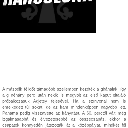
A második félidőt támadóbb szellemben kezdték a ghánaiak, így
alig néhány perc után nekik is megvolt az első kaput eltaláló
próbálkozásuk Adjetey fejesével. Ha a színvonal nem is
emelkedett túl sokat, de az iram mindenképpen nagyobb lett,
Panama pedig visszavette az irányítást. A 60. perctől vált még
izgalmasabbá és élvezetesebbé az összecsapás, ekkor a
csapatok könnyedén játszották át a középpályát, mindkét fél