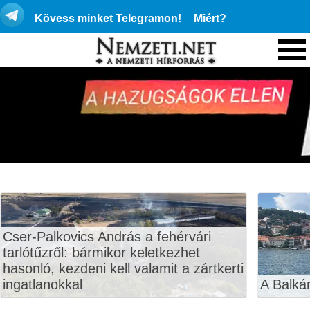
Kövess minket Telegramon!
Miért?
Cser-Palkovics András a fehérvári
tarlótűzről: bármikor keletkezhet
hasonló, kezdeni kell valamit a zártkerti
ingatlanokkal
A Balká