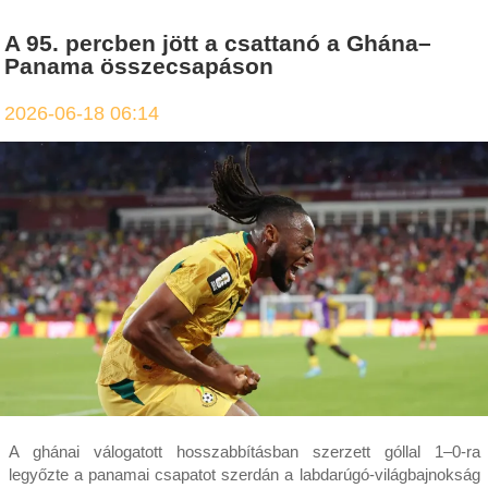
A 95. percben jött a csattanó a Ghána–
Panama összecsapáson
2026-06-18 06:14
A ghánai válogatott hosszabbításban szerzett góllal 1–0-ra
legyőzte a panamai csapatot szerdán a labdarúgó-világbajnokság