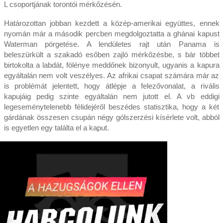
L csoportjának torontói mérkőzésén.
Határozottan jobban kezdett a közép-amerikai együttes, ennek
nyomán már a második percben megdolgoztatta a ghánai kapust
Waterman pörgetése. A lendületes rajt után Panama is
beleszürkült a szakadó esőben zajló mérkőzésbe, s bár többet
birtokolta a labdát, fölénye meddőnek bizonyult, ugyanis a kapura
egyáltalán nem volt veszélyes. Az afrikai csapat számára már az
is problémát jelentett, hogy átlépje a felezővonalat, a rivális
kapujáig pedig szinte egyáltalán nem jutott el. A vb eddigi
legeseménytelenebb félidejéről beszédes statisztika, hogy a két
gárdának összesen csupán négy gólszerzési kísérlete volt, abból
is egyetlen egy találta el a kaput.