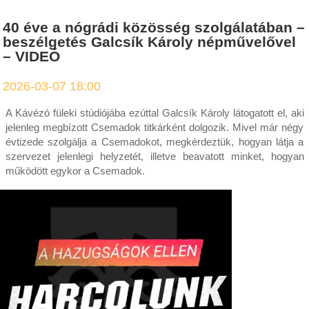
40 éve a nógrádi közösség szolgálatában –
beszélgetés Galcsík Károly népművelővel
– VIDEÓ
2026-03-07 18:00
A Kávézó füleki stúdiójába ezúttal Galcsík Károly látogatott el, aki
jelenleg megbízott Csemadok titkárként dolgozik. Mivel már négy
évtizede szolgálja a Csemadokot, megkérdeztük, hogyan látja a
szervezet jelenlegi helyzetét, illetve beavatott minket, hogyan
működött egykor a Csemadok.