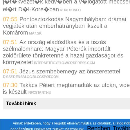
j�t�kvezet�k kedv�ben a v�logatott meccse
el�tt D�l-Kore�ban
KURUC.INFO
07:55
Pontosztozkodás Nagymihályban: drámai
végjáték után emberhátrányban ikszelt a
Komárom
MA7.SK
07:51
Az ország eladósítása és a tiszás
szélmalomharc: Magyar Péterék importált
zöldőrülete tönkretenné a hazai gazdaságot és
környezetet
INTERNETFIGYELO.WORDPRESS.COM
07:51
Jézus szembebemegy az önszeretettel
DISSZIDENSBLOG.BLOGSPOT.COM
07:30
Takács Pétert megtámadták az utcán, vid
is készült
INFOSTART.HU
További hírek
Annak érdekében, hogy a legjobb élményt nyújtsa az oldalunk, a látogatók
A fentiekkel együtt összesen
118 oldalt
szemlézünk.
Rendben
Tovább
böngészőiben elhelyezett "sütiket" használunk.