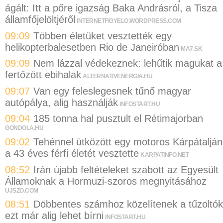
ágált: Itt a pőre igazság Baka Andrásról, a Tisza
államfőjelöltjéről
INTERNETFIGYELO.WORDPRESS.COM
09:09
Többen életüket vesztették egy
helikopterbalesetben Rio de Janeiróban
MA7.SK
09:09
Nem lázzal védekeznek: lehűtik magukat a
fertőzött ebihalak
ALTERNATIVENERGIA.HU
09:07
Van egy feleslegesnek tűnő magyar
autópálya, alig használják
INFOSTART.HU
09:04
185 tonna hal pusztult el Rétimajorban
GONDOLA.HU
09:02
Tehénnel ütközött egy motoros Kárpátalján
a 43 éves férfi életét vesztette
KARPATINFO.NET
08:52
Irán újabb feltételeket szabott az Egyesült
Államoknak a Hormuzi-szoros megnyitásához
UJSZO.COM
08:51
Döbbentes számhoz közelítenek a tűzoltók
ezt már alig lehet bírni
INFOSTART.HU