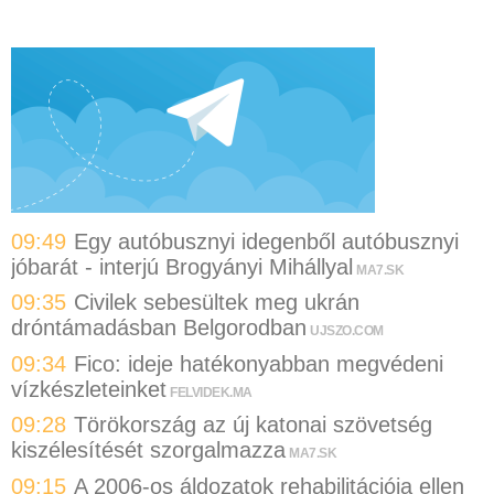
09:49
Egy autóbusznyi idegenből autóbusznyi
jóbarát - interjú Brogyányi Mihállyal
MA7.SK
09:35
Civilek sebesültek meg ukrán
dróntámadásban Belgorodban
UJSZO.COM
09:34
Fico: ideje hatékonyabban megvédeni
vízkészleteinket
FELVIDEK.MA
09:28
Törökország az új katonai szövetség
kiszélesítését szorgalmazza
MA7.SK
09:15
A 2006-os áldozatok rehabilitációja ellen