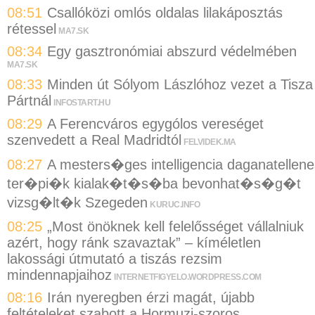
08:51
Csallóközi omlós oldalas lilakáposztás
rétessel
MA7.SK
08:34
Egy gasztronómiai abszurd védelmében
MA7.SK
08:33
Minden út Sólyom Lászlóhoz vezet a Tisza
Pártnál
INFOSTART.HU
08:29
A Ferencváros egygólos vereséget
szenvedett a Real Madridtól
FELVIDEK.MA
08:27
A mesters�ges intelligencia daganatellene
ter�pi�k kialak�t�s�ba bevonhat�s�g�t
vizsg�lt�k Szegeden
KURUC.INFO
08:25
„Most önöknek kell felelősséget vállalniuk
azért, hogy ránk szavaztak” – kíméletlen
lakossági útmutató a tiszás rezsim
mindennapjaihoz
INTERNETFIGYELO.WORDPRESS.COM
08:16
Irán nyeregben érzi magát, újabb
feltételeket szabott a Hormuzi-szoros