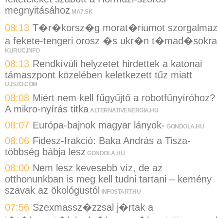
megnyitásához
MA7.SK
08:13
T�r�korsz�g morat�riumot szorgalmaz
a fekete-tengeri orosz �s ukr�n t�mad�sokra
KURUC.INFO
08:13
Rendkívüli helyzetet hirdettek a katonai
támaszpont közelében keletkezett tűz miatt
UJSZO.COM
08:08
Miért nem kell fűgyűjtő a robotfűnyíróhoz?
A mikro-nyírás titka
ALTERNATIVENERGIA.HU
08:07
Európa-bajnok magyar lányok-
GONDOLA.HU
08:06
Fidesz-frakció: Baka András a Tisza-
többség bábja lesz
GONDOLA.HU
08:00
Nem lesz kevesebb víz, de az
otthonunkban is meg kell tudni tartani – kemény
szavak az ökológustól
INFOSTART.HU
07:56
Szexmassz�zzsal j�rtak a