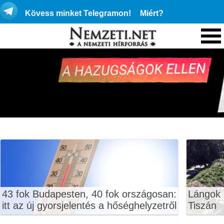
Kövess minket Telegramon!
Miért?
43 fok Budapesten, 40 fok országosan:
Lángok 
itt az új gyorsjelentés a hőséghelyzetről
Tiszán