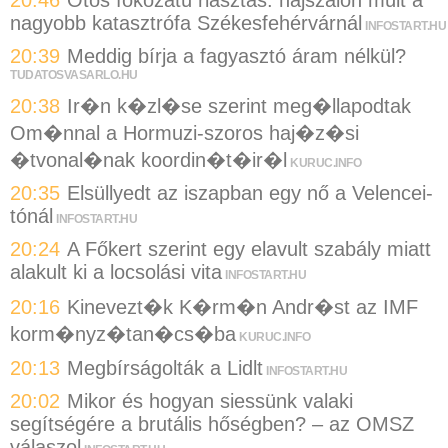
20:46
Ötös fokozatú riasztás: hajszálon múlt a
nagyobb katasztrófa Székesfehérvárnál
INFOSTART.HU
20:39
Meddig bírja a fagyasztó áram nélkül?
TUDATOSVASARLO.HU
20:38
Ir�n k�zl�se szerint meg�llapodtak
Om�nnal a Hormuzi-szoros haj�z�si
�tvonal�nak koordin�t�ir�l
KURUC.INFO
20:35
Elsüllyedt az iszapban egy nő a Velencei-
tónál
INFOSTART.HU
20:24
A Főkert szerint egy elavult szabály miatt
alakult ki a locsolási vita
INFOSTART.HU
20:16
Kinevezt�k K�rm�n Andr�st az IMF
korm�nyz�tan�cs�ba
KURUC.INFO
20:13
Megbírságolták a Lidlt
INFOSTART.HU
20:02
Mikor és hogyan siessünk valaki
segítségére a brutális hőségben? – az OMSZ
válaszol