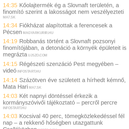
14:35
Kőolajtermék ég a Slovnaft területén, a
finomító szerint a lakosságot nem veszélyezteti
MA7.SK
14:34
Fiókházat alapítottak a ferencesek a
Pécsen
MAGYARKURIR.HU
14:19
Robbanás történt a Slovnaft pozsonyi
finomítójában, a detonáció a környék épületeit is
megrázta
UJSZO.COM
14:15
Régészeti szenzáció Pest megyében –
videó
INFOSTART.HU
14:14
Százötven éve született a hírhedt kémnő,
Mata Hari
MA7.SK
14:03
Két napnyi döntéssel érkezik a
kormányszóvivői tájékoztató – percről percre
INFOSTART.HU
14:03
Kocsival 40 perc, tömegközlekedéssel fél
nap – a rekkenő hőségben utazgattunk