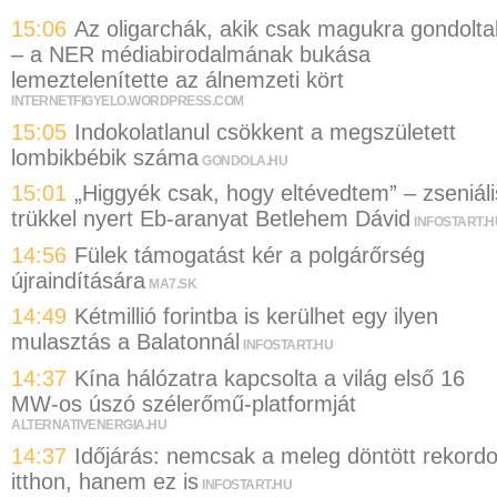
15:06
Az oligarchák, akik csak magukra gondolta
– a NER médiabirodalmának bukása
lemeztelenítette az álnemzeti kört
INTERNETFIGYELO.WORDPRESS.COM
15:05
Indokolatlanul csökkent a megszületett
lombikbébik száma
GONDOLA.HU
15:01
„Higgyék csak, hogy eltévedtem” – zseniáli
trükkel nyert Eb-aranyat Betlehem Dávid
INFOSTART.H
14:56
Fülek támogatást kér a polgárőrség
újraindítására
MA7.SK
14:49
Kétmillió forintba is kerülhet egy ilyen
mulasztás a Balatonnál
INFOSTART.HU
14:37
Kína hálózatra kapcsolta a világ első 16
MW-os úszó szélerőmű-platformját
ALTERNATIVENERGIA.HU
14:37
Időjárás: nemcsak a meleg döntött rekordo
itthon, hanem ez is
INFOSTART.HU