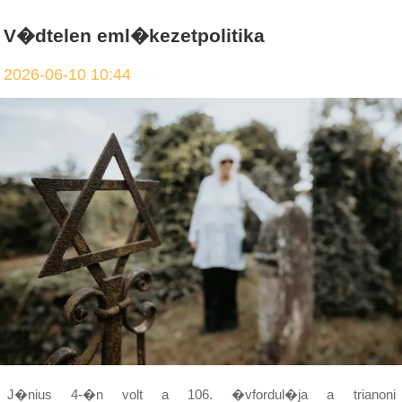
V�dtelen eml�kezetpolitika
2026-06-10 10:44
J�nius 4-�n volt a 106. �vfordul�ja a trianoni