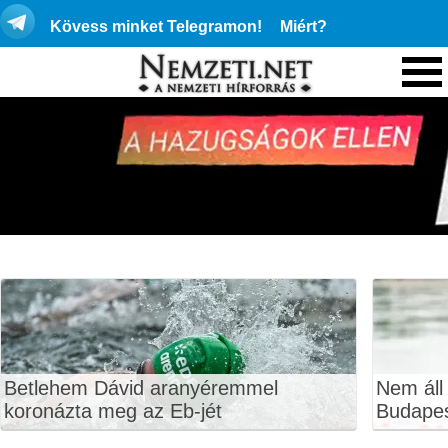
Kövess minket Telegramon!
Miért?
Betlehem Dávid aranyéremmel
Nem áll
koronázta meg az Eb-jét
Budape