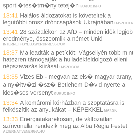
sportl�tes�tm�ny tetej�n
KURUC.INFO
13:41
Halálos áldozatokat is követeltek a
legutóbbi orosz dróncsapások Ukrajnában
UJSZO.CO
13:41
28 százalékon az AfD – minden idők legjo
eredménye, összeomlik a német Unió
INTERNETFIGYELO.WORDPRESS.COM
13:37
Ma leadták a petíciót: Vágsellyén több min
hatezren támogatják a hulladékfeldolgozó elleni
népszavazás kiírását
UJSZO.COM
13:35
Vizes Eb - megvan az els� magyar arany,
a ny�ltv�zi �sz� Betlehem D�vid nyerte a
kies�ses versenyt
KURUC.INFO
13:34
A komáromi kórházban a szoptatásra is
felkészítik az anyukákat – KÉPEKKEL
MA7.SK
13:33
Energiatakarékosan, de változatlan
színvonallal rendezik meg az Alba Regia Festet
ALTERNATIVENERGIA.HU