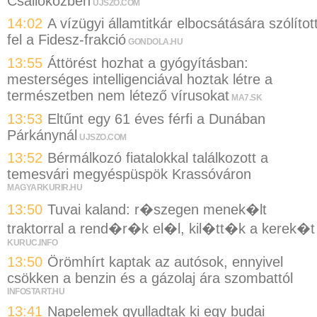
Csallóközben
UJSZO.COM
14:02
A vízügyi államtitkár elbocsátására szólítot
fel a Fidesz-frakció
GONDOLA.HU
13:55
Áttörést hozhat a gyógyításban:
mesterséges intelligenciával hoztak létre a
természetben nem létező vírusokat
MA7.SK
13:53
Eltűnt egy 61 éves férfi a Dunában
Párkánynál
UJSZO.COM
13:52
Bérmálkozó fiatalokkal találkozott a
temesvári megyéspüspök Krassóváron
MAGYARKURIR.HU
13:50
Tuvai kaland: r�szegen menek�lt
traktorral a rend�r�k el�l, kil�tt�k a kerek�t
KURUC.INFO
13:50
Örömhírt kaptak az autósok, ennyivel
csökken a benzin és a gázolaj ára szombattól
INFOSTART.HU
13:41
Napelemek gyulladtak ki egy budai