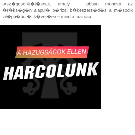
orsz�gcsonk�t�snak, amely – jobban mondva az
�r�ks�g�n alapul� p�rizsi b�keszerz�d�s a m�sodik
vil�gh�bor�t k�vet�en – mind a mai nap