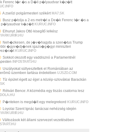
 Ferenc t�r �s a D�li p�lyaudvar k�z�tt
UC.INFO
5
A zselízi polgármesteri székért
MA7.SK
1
Busz p�tolja a 2-es metr�t a De�k Ferenc t�r �s a
 p�lyaudvar k�z�tt
KURUC.INFO
8
Elhunyt Jakos Ottó kisegítő lelkész
YARKURIR.HU
3
Neh�zkesen, de j�v�hagyta a szen�tus Trump
bbi �gyv�dj�nek igazs�g�gyi miniszteri
evez�s�t
KURUC.INFO
0
Sokkot okozott egy vaddisznó a Parlamentnél
pesten
INFOSTART.HU
8
Uszályokat süllyesztettek el Romániában az
erőmű üzemben tartása érdekében
UJSZO.COM
2
Tíz épület égett az éjjel a közép-szlovákiai Barackán
.SK
7
Rétvári Bence: A közmédia egy tiszás csatorna lesz
DOLA.HU
2
P�nteken is megd�lt egy melegrekord
KURUC.INFO
0
Loyolai Szent Ignác tanácsai nehézség idején
YARKURIR.HU
9
Változások két állami szervezet vezetésében
START.HU