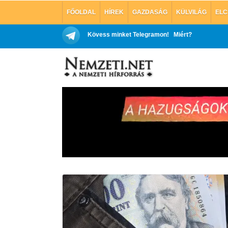
FŐOLDAL
HÍREK
GAZDASÁG
KÜLVILÁG
ELC
Kövess minket Telegramon!
Miért?