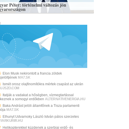
yar Péter: történelmi változás jön
yarországon
k
5
Elon Musk nekirontott a francia zöldek
jelöltjének
MA7.SK
1
Ismét orosz olajfinomítókra mértek csapást az ukrán
UJSZO.COM
0
Itatják a vadakat a hőségben, vízmegtartással
keznek a somogyi erdőkben
ALTERNATIVENERGIA.HU
3
Baka Andrást jelöli államfőnek a Tisza parlamenti
iója
MA7.SK
1
Elhunyt Udvarnoky László István pálos szerzetes
YARKURIR.HU
7
Helikopterekkel küzdenek a szerbiai erdő- és