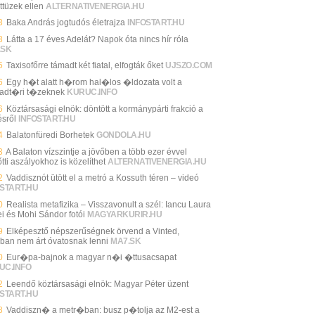
ttüzek ellen
ALTERNATIVENERGIA.HU
3
Baka András jogtudós életrajza
INFOSTART.HU
3
Látta a 17 éves Adelát? Napok óta nincs hír róla
.SK
5
Taxisofőrre támadt két fiatal, elfogták őket
UJSZO.COM
6
Egy h�t alatt h�rom hal�los �ldozata volt a
adt�ri t�zeknek
KURUC.INFO
6
Köztársasági elnök: döntött a kormánypárti frakció a
ésről
INFOSTART.HU
4
Balatonfüredi Borhetek
GONDOLA.HU
3
A Balaton vízszintje a jövőben a több ezer évvel
tti aszályokhoz is közelíthet
ALTERNATIVENERGIA.HU
2
Vaddisznót ütött el a metró a Kossuth téren – videó
START.HU
0
Realista metafizika – Visszavonult a szél: Iancu Laura
ei és Mohi Sándor fotói
MAGYARKURIR.HU
9
Elképesztő népszerűségnek örvend a Vinted,
ban nem árt óvatosnak lenni
MA7.SK
0
Eur�pa-bajnok a magyar n�i �ttusacsapat
UC.INFO
2
Leendő köztársasági elnök: Magyar Péter üzent
START.HU
8
Vaddiszn� a metr�ban: busz p�tolja az M2-est a