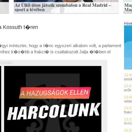
Az Üllői úton játszik szombaton a Real Madrid –
Mag
sport a tévében
Mag
Híre
a Kossuth t�ren
miniszter, hogy a t�nc egyszeri alkalom volt, a parlament
hez k�s�bb a frakci� is csatlakozott Jalja �l�ben el
Hírdetés
13:4
elnök
13:4
erők
13:4
véde
13:3
frakc
13:3
MAG
13:2