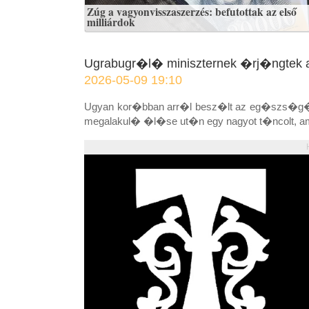
Zúg a vagyonvisszaszerzés: befutottak az első
milliárdok
Ugrabugr�l� miniszternek �rj�ngtek 
2026-05-09 19:10
Ugyan kor�bban arr�l besz�lt az eg�szs�g�gyi 
megalakul� �l�se ut�n egy nagyot t�ncolt, ami