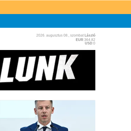
2026. augusztus 08., szombat
László
EUR
:364.82
USD
:0