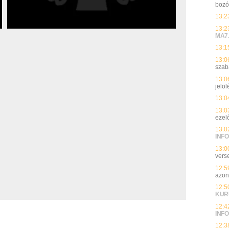
bozó
13:2
13:2
MA7
13:1
13:0
szab
13:0
jelöl
13:0
13:0
ezelő
13:0
INFO
13:0
vers
12:5
azon
12:5
KUR
12:4
INFO
12:3