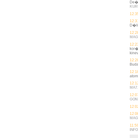
De�k
KUR
12:3
12:3
D�li
12:2
MAG
12:2
kor�
kin
12:2
Buda
12:1
atom
12:1
MA7
12:0
GON
12:0
12:0
MAG
11:5
INFO