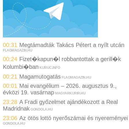
00:31
Megtámadták Takács Pétert a nyílt utcán
FLAGMAGAZIN.HU
00:24
Fizet�kapun�l robbantottak a gerill�k
Kolumbi�ban
KURUC.INFO
00:21
Magamutogatás
FLAGMAGAZIN.HU
00:01
Mai evangélium – 2026. augusztus 9.,
évközi 19. vasárnap
MAGYARKURIR.HU
23:28
A Fradi győzelmet ajándékozott a Real
Madridnak
GONDOLA.HU
23:06
Az ötös lottó nyerőszámai és nyereményei
GONDOLA.HU