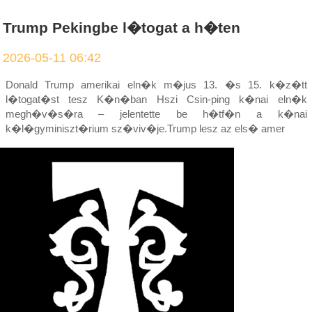
Trump Pekingbe l�togat a h�ten
2026-05-11 06:42
Donald Trump amerikai eln�k m�jus 13. �s 15. k�z�tt
l�togat�st tesz K�n�ban Hszi Csin-ping k�nai eln�k
megh�v�s�ra – jelentette be h�tf�n a k�nai
k�l�gyminiszt�rium sz�viv�je.Trump lesz az els� amer