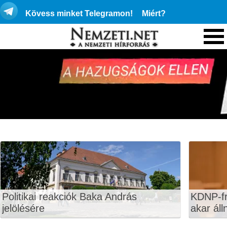
Kövess minket Telegramon!
Miért?
Politikai reakciók Baka András
KDNP-fr
jelölésére
akar áll