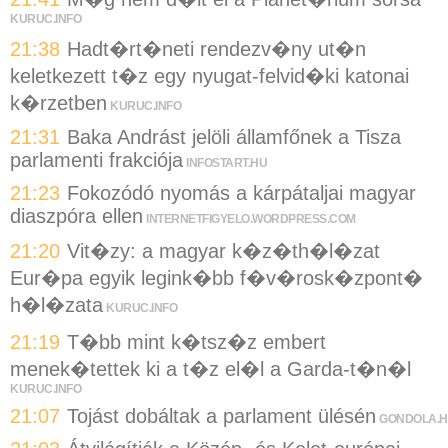
KURUC.INFO
21:38
Hadt�rt�neti rendezv�ny ut�n
keletkezett t�z egy nyugat-felvid�ki katonai
k�rzetben
KURUC.INFO
21:31
Baka Andrást jelöli államfőnek a Tisza
parlamenti frakciója
INFOSTART.HU
21:23
Fokozódó nyomás a kárpátaljai magyar
diaszpóra ellen
INTERNETFIGYELO.WORDPRESS.COM
21:20
Vit�zy: a magyar k�z�th�l�zat
Eur�pa egyik legink�bb f�v�rosk�zpont�
h�l�zata
KURUC.INFO
21:19
T�bb mint k�tsz�z embert
menek�tettek ki a t�z el�l a Garda-t�n�l
KURUC.INFO
21:07
Tojást dobáltak a parlament ülésén
GONDOLA.