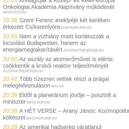
21:03
Átvilágítják a Közép- és Kelet-európai
Onkológiai Akadémia Alapítvány működését
INFOSTART.HU
20:58
Szent Ferenc ereklyéje két keréken
érkezett Csíksomlyóra
MAGYARKURIR.HU
20:55
Nem a vízhiány miatt korlátozzák a
locsolást Budapesten, hanem az
energiamegtakarításért
ALTERNATIVENERGIA.HU
20:50
Az aszály az atomerőművet is elérte:
csökkentik a krskói reaktor teljesítményét
ALTERNATIVENERGIA.HU
20:42
Több tízezren vettek részt a prágai
melegfelvonuláson
MA7.SK
20:39
Eldől a planetárium jövője – posztolt a
miniszter
INFOSTART.HU
20:30
A HÉT VERSE – Arany János: Kozmopolit
költészet
MAGYARKURIR.HU
20:29
Az amerikai hadsereg váratlanul