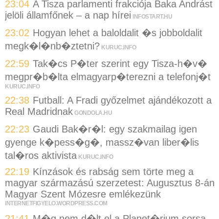
23:04
A Tisza parlamenti frakciója Baka Andrást
jelöli államfőnek – a nap hírei
INFOSTART.HU
23:02
Hogyan lehet a baloldalit �s jobboldalit
megk�l�nb�ztetni?
KURUC.INFO
22:59
Tak�cs P�ter szerint egy Tisza-h�v�
megpr�b�lta elmagyarp�terezni a telefonj�t
KURUC.INFO
22:38
Futball: A Fradi győzelmet ajándékozott a
Real Madridnak
GONDOLA.HU
22:23
Gaudi Bak�r�l: egy szakmailag igen
gyenge k�pess�g�, massz�van liber�lis
tal�ros aktivista
KURUC.INFO
22:19
Kínzások és rabság sem törte meg a
magyar származású szerzetest: Augusztus 8-án
Magyar Szent Mózesre emlékezünk
INTERNETFIGYELO.WORDPRESS.COM
21:41
M�g nem d�lt el a Planet�rium sorsa