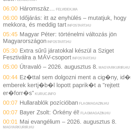
06:00
Háromszáz…
FELVIDEK.MA
06:00
Időjárás: itt az enyhülés – mutatjuk, hogy
mekkora, és meddig tart
INFOSTART.HU
05:45
Magyar Péter: történelmi változás jön
Magyarországon
INFOSTART.HU
05:30
Extra sűrű járatokkal készül a Sziget
Fesztiválra a MÁV-csoport
INFOSTART.HU
05:00
Útravaló – 2026. augusztus 8.
MAGYARKURIR.HU
00:44
Ez�ttal sem dolgozni ment a cig�ny, id�
emberek kertj�b�l lopott paprik�t a "rejtett
er�forr�s"
KURUC.INFO
00:07
Hullarablók pozícióban
FLAGMAGAZIN.HU
00:07
Bayer Zsolt: Örkény él!
FLAGMAGAZIN.HU
00:01
Mai evangélium – 2026. augusztus 8.
MAGYARKURIR.HU