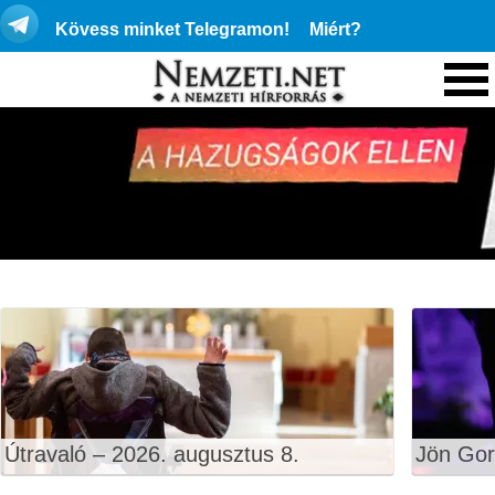
Kövess minket Telegramon!
Miért?
Útravaló – 2026. augusztus 8.
Jön Gor