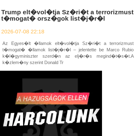
Trump elt�vol�tja Sz�ri�t a terrorizmust
t�mogat� orsz�gok list�j�r�l
2026-07-08 22:18
Az Egyes�lt �llamok elt�vol�tja Sz�ri�t a terrorizmust
t�mogat� �llamok list�j�r�l – jelentette be Marco Rubio
k�l�gyminiszter szerd�n az elj�r�s megind�t�s�t.A
k�zlem�ny szerint Donald Tr