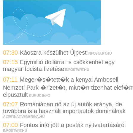
07:30
Káoszra készülhet Újpest
INFOSTART.HU
07:15
Egymillió dollárral is csökkenhet egy
magyar focista fizetése
INFOSTART.HU
07:11
Meger�s�tett�k a kenyai Amboseli
Nemzeti Park �rizet�t, miut�n tizenhat elef�n
elpusztult
KURUC.INFO
07:07
Romániában nő az új autók aránya, de
továbbra is a használt importautók dominálnak
ALTERNATIVENERGIA.HU
07:00
Fontos infó jött a posták nyitvatartásáról
INFOSTART.HU