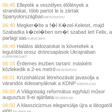
06:45
Ellepték a veszélyes élőlények a
strandokat, több partot le is zártak
Spanyolországban
INFOSTART.HU
06:40
Megker�lte a f�l K�zel-Keletet, majd
Szabadka k�zel�ben ism�t szabad lett Felix, a
parlagi sas
KURUC.INFO
06:40
Halálos áldozatokat is követeltek a
legutóbbi orosz dróncsapások Ukrajnában
KARPATINFO.NET
06:15
Érdemes észben tartani: másként
közlekedik a 2-es metró
INFOSTART.HU
06:01
Krízishálózat létrehozását javasolja a
várandós édesanyáknak a KDNP
GONDOLA.HU
06:00
A Világosság református egyházi műsor
augusztus 9-ei ajánlata
FELVIDEK.MA
06:00
A klasszicizmus eleganciája újra a látogató
előtt
FELVIDEK.MA