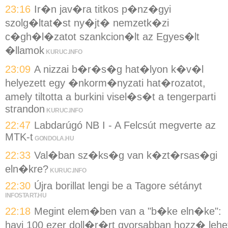
23:16
Ir�n jav�ra titkos p�nz�gyi
szolg�ltat�st ny�jt� nemzetk�zi
c�gh�l�zatot szankcion�lt az Egyes�lt
�llamok
KURUC.INFO
23:09
A nizzai b�r�s�g hat�lyon k�v�l
helyezett egy �nkorm�nyzati hat�rozatot,
amely tiltotta a burkini visel�s�t a tengerparti
strandon
KURUC.INFO
22:47
Labdarúgó NB I - A Felcsút megverte az
MTK-t
GONDOLA.HU
22:33
Val�ban sz�ks�g van k�zt�rsas�gi
eln�kre?
KURUC.INFO
22:30
Újra borillat lengi be a Tagore sétányt
INFOSTART.HU
22:18
Megint elem�ben van a "b�ke eln�ke":
havi 100 ezer doll�r�rt gyorsabban hozz� lehe