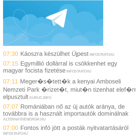
07:30
Káoszra készülhet Újpest
INFOSTART.HU
07:15
Egymillió dollárral is csökkenhet egy
magyar focista fizetése
INFOSTART.HU
07:11
Meger�s�tett�k a kenyai Amboseli
Nemzeti Park �rizet�t, miut�n tizenhat elef�n
elpusztult
KURUC.INFO
07:07
Romániában nő az új autók aránya, de
továbbra is a használt importautók dominálnak
ALTERNATIVENERGIA.HU
07:00
Fontos infó jött a posták nyitvatartásáról
INFOSTART.HU