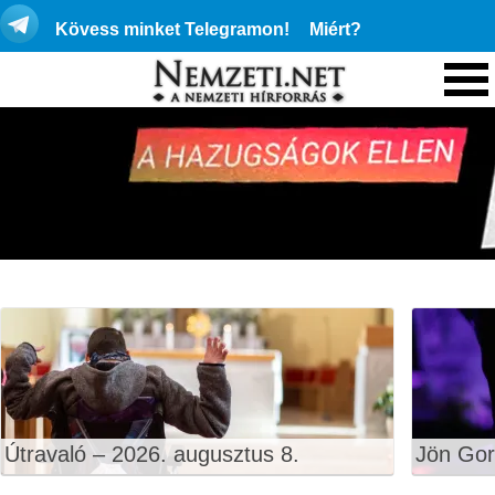
Kövess minket Telegramon!
Miért?
Útravaló – 2026. augusztus 8.
Jön Gor