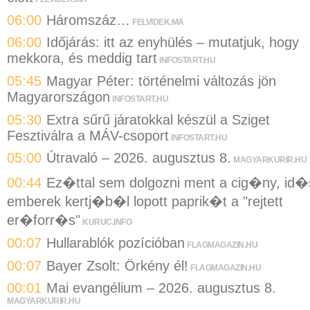
06:00
Háromszáz…
FELVIDEK.MA
06:00
Időjárás: itt az enyhülés – mutatjuk, hogy
mekkora, és meddig tart
INFOSTART.HU
05:45
Magyar Péter: történelmi változás jön
Magyarországon
INFOSTART.HU
05:30
Extra sűrű járatokkal készül a Sziget
Fesztiválra a MÁV-csoport
INFOSTART.HU
05:00
Útravaló – 2026. augusztus 8.
MAGYARKURIR.HU
00:44
Ez�ttal sem dolgozni ment a cig�ny, id�
emberek kertj�b�l lopott paprik�t a "rejtett
er�forr�s"
KURUC.INFO
00:07
Hullarablók pozícióban
FLAGMAGAZIN.HU
00:07
Bayer Zsolt: Örkény él!
FLAGMAGAZIN.HU
00:01
Mai evangélium – 2026. augusztus 8.
MAGYARKURIR.HU