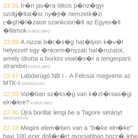
23:16
Ir�n jav�ra titkos p�nz�gyi
szolg�ltat�st ny�jt� nemzetk�zi
c�gh�l�zatot szankcion�lt az Egyes�lt
�llamok
KURUC.INFO
23:09
A nizzai b�r�s�g hat�lyon k�v�l
helyezett egy �nkorm�nyzati hat�rozatot,
amely tiltotta a burkini visel�s�t a tengerparti
strandon
KURUC.INFO
22:47
Labdarúgó NB I - A Felcsút megverte az
MTK-t
GONDOLA.HU
22:33
Val�ban sz�ks�g van k�zt�rsas�gi
eln�kre?
KURUC.INFO
22:30
Újra borillat lengi be a Tagore sétányt
INFOSTART.HU
22:18
Megint elem�ben van a "b�ke eln�ke":
havi 100 ezer doll�r�rt gyorsabban hozz� lehe