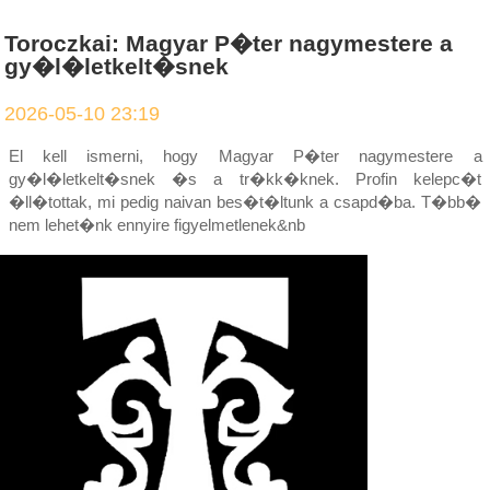
Toroczkai: Magyar P�ter nagymestere a
gy�l�letkelt�snek
2026-05-10 23:19
El kell ismerni, hogy Magyar P�ter nagymestere a
gy�l�letkelt�snek �s a tr�kk�knek. Profin kelepc�t
�ll�tottak, mi pedig naivan bes�t�ltunk a csapd�ba. T�bb�
nem lehet�nk ennyire figyelmetlenek&nb