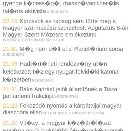
gyenge k�pess�g�, massz�van liber�lis
tal�ros aktivista
KURUC.INFO
22:19
Kínzások és rabság sem törte meg a
magyar származású szerzetest: Augusztus 8-án
Magyar Szent Mózesre emlékezünk
INTERNETFIGYELO.WORDPRESS.COM
21:41
M�g nem d�lt el a Planet�rium sorsa
KURUC.INFO
21:38
Hadt�rt�neti rendezv�ny ut�n
keletkezett t�z egy nyugat-felvid�ki katonai
k�rzetben
KURUC.INFO
21:31
Baka Andrást jelöli államfőnek a Tisza
parlamenti frakciója
INFOSTART.HU
21:23
Fokozódó nyomás a kárpátaljai magyar
diaszpóra ellen
INTERNETFIGYELO.WORDPRESS.COM
21:20
Vit�zy: a magyar k�z�th�l�zat
Eur�pa egyik legink�bb f�v�rosk�zpont�