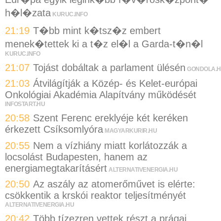
h�l�zata
KURUC.INFO
21:19
T�bb mint k�tsz�z embert
menek�tettek ki a t�z el�l a Garda-t�n�l
KURUC.INFO
21:07
Tojást dobáltak a parlament ülésén
GONDOLA.
21:03
Átvilágítják a Közép- és Kelet-európai
Onkológiai Akadémia Alapítvány működését
INFOSTART.HU
20:58
Szent Ferenc ereklyéje két keréken
érkezett Csíksomlyóra
MAGYARKURIR.HU
20:55
Nem a vízhiány miatt korlátozzák a
locsolást Budapesten, hanem az
energiamegtakarításért
ALTERNATIVENERGIA.HU
20:50
Az aszály az atomerőművet is elérte:
csökkentik a krskói reaktor teljesítményét
ALTERNATIVENERGIA.HU
20:42
Több tízezren vettek részt a prágai