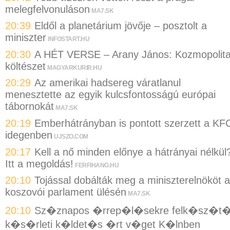
melegfelvonuláson
MA7.SK
20:39
Eldől a planetárium jövője – posztolt a
miniszter
INFOSTART.HU
20:30
A HÉT VERSE – Arany János: Kozmopolit
költészet
MAGYARKURIR.HU
20:29
Az amerikai hadsereg váratlanul
menesztette az egyik kulcsfontosságú európai
tábornokát
MA7.SK
20:19
Emberhátrányban is pontott szerzett a KF
idegenben
UJSZO.COM
20:17
Kell a nő minden előnye a hátrányai nélkül
Itt a megoldás!
FERFIHANG.HU
20:10
Tojással dobálták meg a miniszterelnököt a
koszovói parlament ülésén
MA7.SK
20:10
Sz�znapos �rrep�l�sekre felk�sz�t
k�s�rleti k�ldet�s �rt v�get K�lnben