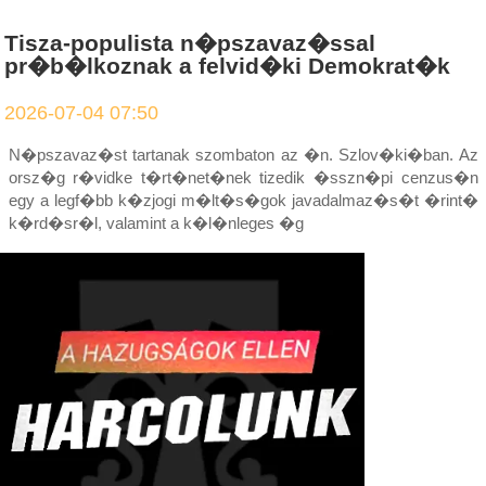
Tisza-populista n�pszavaz�ssal
pr�b�lkoznak a felvid�ki Demokrat�k
2026-07-04 07:50
N�pszavaz�st tartanak szombaton az �n. Szlov�ki�ban. Az
orsz�g r�vidke t�rt�net�nek tizedik �sszn�pi cenzus�n
egy a legf�bb k�zjogi m�lt�s�gok javadalmaz�s�t �rint�
k�rd�sr�l, valamint a k�l�nleges �g