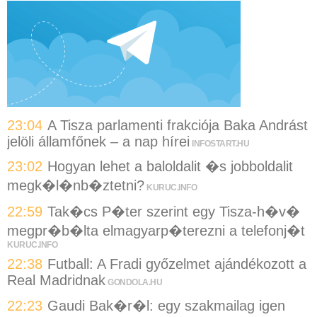
23:04
A Tisza parlamenti frakciója Baka Andrást
jelöli államfőnek – a nap hírei
INFOSTART.HU
23:02
Hogyan lehet a baloldalit �s jobboldalit
megk�l�nb�ztetni?
KURUC.INFO
22:59
Tak�cs P�ter szerint egy Tisza-h�v�
megpr�b�lta elmagyarp�terezni a telefonj�t
KURUC.INFO
22:38
Futball: A Fradi győzelmet ajándékozott a
Real Madridnak
GONDOLA.HU
22:23
Gaudi Bak�r�l: egy szakmailag igen