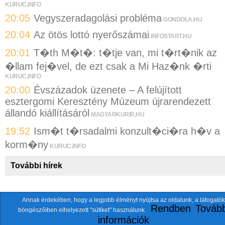
KURUC.INFO
20:05
Vegyszeradagolási probléma
GONDOLA.HU
20:04
Az ötös lottó nyerőszámai
INFOSTART.HU
20:01
T�th M�t�: t�tje van, mi t�rt�nik az
�llam fej�vel, de ezt csak a Mi Haz�nk �rti
KURUC.INFO
20:00
Évszázadok üzenete – A felújított
esztergomi Keresztény Múzeum újrarendezett
állandó kiállításáról
MAGYARKURIR.HU
19:52
Ism�t t�rsadalmi konzult�ci�ra h�v a
korm�ny
KURUC.INFO
További hírek
Annak érdekében, hogy a legjobb élményt nyújtsa az oldalunk, a látogatók
A fentiekkel együtt összesen
118 oldalt
szemlézünk.
Rendben
Tovább
böngészőiben elhelyezett "sütiket" használunk.
ten.itezmen@itezmen
© 2026 Nemzeti.net - E-mail:
információk