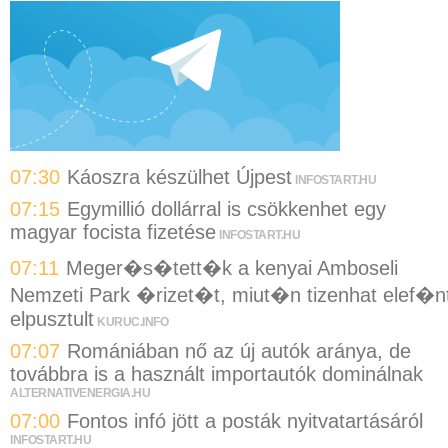
07:30
Káoszra készülhet Újpest
INFOSTART.HU
07:15
Egymillió dollárral is csökkenhet egy
magyar focista fizetése
INFOSTART.HU
07:11
Meger�s�tett�k a kenyai Amboseli
Nemzeti Park �rizet�t, miut�n tizenhat elef�n
elpusztult
KURUC.INFO
07:07
Romániában nő az új autók aránya, de
továbbra is a használt importautók dominálnak
ALTERNATIVENERGIA.HU
07:00
Fontos infó jött a posták nyitvatartásáról
INFOSTART.HU