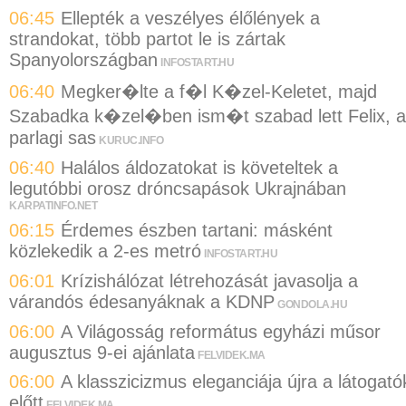
06:45
Ellepték a veszélyes élőlények a
strandokat, több partot le is zártak
Spanyolországban
INFOSTART.HU
06:40
Megker�lte a f�l K�zel-Keletet, majd
Szabadka k�zel�ben ism�t szabad lett Felix, a
parlagi sas
KURUC.INFO
06:40
Halálos áldozatokat is követeltek a
legutóbbi orosz dróncsapások Ukrajnában
KARPATINFO.NET
06:15
Érdemes észben tartani: másként
közlekedik a 2-es metró
INFOSTART.HU
06:01
Krízishálózat létrehozását javasolja a
várandós édesanyáknak a KDNP
GONDOLA.HU
06:00
A Világosság református egyházi műsor
augusztus 9-ei ajánlata
FELVIDEK.MA
06:00
A klasszicizmus eleganciája újra a látogató
előtt
FELVIDEK.MA