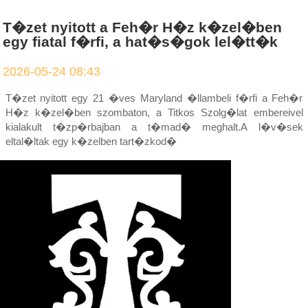
T�zet nyitott a Feh�r H�z k�zel�ben
egy fiatal f�rfi, a hat�s�gok lel�tt�k
2026-05-24 08:43
T�zet nyitott egy 21 �ves Maryland �llambeli f�rfi a Feh�r
H�z k�zel�ben szombaton, a Titkos Szolg�lat embereivel
kialakult t�zp�rbajban a t�mad� meghalt.A l�v�sek
eltal�ltak egy k�zelben tart�zkod�