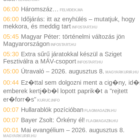
06:00
Háromszáz…
FELVIDEK.MA
06:00
Időjárás: itt az enyhülés – mutatjuk, hogy
mekkora, és meddig tart
INFOSTART.HU
05:45
Magyar Péter: történelmi változás jön
Magyarországon
INFOSTART.HU
05:30
Extra sűrű járatokkal készül a Sziget
Fesztiválra a MÁV-csoport
INFOSTART.HU
05:00
Útravaló – 2026. augusztus 8.
MAGYARKURIR.HU
00:44
Ez�ttal sem dolgozni ment a cig�ny, id�
emberek kertj�b�l lopott paprik�t a "rejtett
er�forr�s"
KURUC.INFO
00:07
Hullarablók pozícióban
FLAGMAGAZIN.HU
00:07
Bayer Zsolt: Örkény él!
FLAGMAGAZIN.HU
00:01
Mai evangélium – 2026. augusztus 8.
MAGYARKURIR.HU