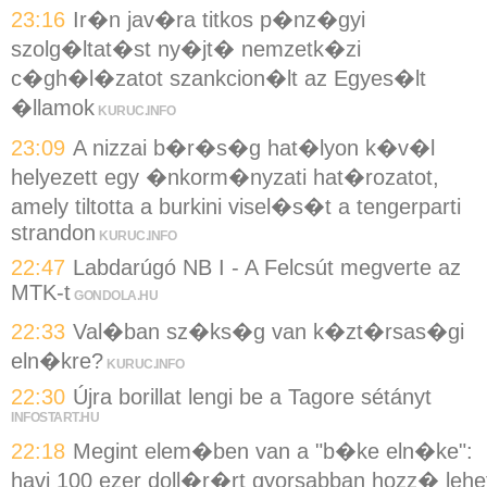
23:16
Ir�n jav�ra titkos p�nz�gyi
szolg�ltat�st ny�jt� nemzetk�zi
c�gh�l�zatot szankcion�lt az Egyes�lt
�llamok
KURUC.INFO
23:09
A nizzai b�r�s�g hat�lyon k�v�l
helyezett egy �nkorm�nyzati hat�rozatot,
amely tiltotta a burkini visel�s�t a tengerparti
strandon
KURUC.INFO
22:47
Labdarúgó NB I - A Felcsút megverte az
MTK-t
GONDOLA.HU
22:33
Val�ban sz�ks�g van k�zt�rsas�gi
eln�kre?
KURUC.INFO
22:30
Újra borillat lengi be a Tagore sétányt
INFOSTART.HU
22:18
Megint elem�ben van a "b�ke eln�ke":
havi 100 ezer doll�r�rt gyorsabban hozz� lehe