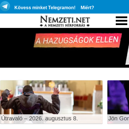
Kövess minket Telegramon!
Miért?
Útravaló – 2026. augusztus 8.
Jön Gor