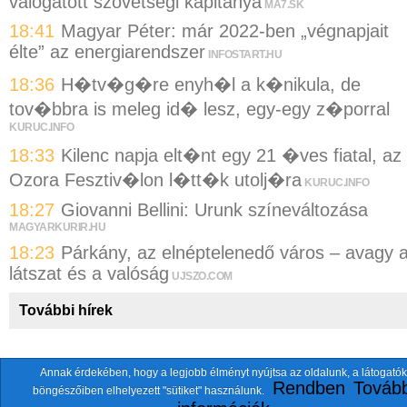
válogatott szövetségi kapitánya
MA7.SK
18:41
Magyar Péter: már 2022-ben „végnapjait
élte” az energiarendszer
INFOSTART.HU
18:36
H�tv�g�re enyh�l a k�nikula, de
tov�bbra is meleg id� lesz, egy-egy z�porral
KURUC.INFO
18:33
Kilenc napja elt�nt egy 21 �ves fiatal, az
Ozora Fesztiv�lon l�tt�k utolj�ra
KURUC.INFO
18:27
Giovanni Bellini: Urunk színeváltozása
MAGYARKURIR.HU
18:23
Párkány, az elnéptelenedő város – avagy 
látszat és a valóság
UJSZO.COM
További hírek
Annak érdekében, hogy a legjobb élményt nyújtsa az oldalunk, a látogatók
A fentiekkel együtt összesen
118 oldalt
szemlézünk.
Rendben
Tovább
böngészőiben elhelyezett "sütiket" használunk.
ten.itezmen@itezmen
© 2026 Nemzeti.net - E-mail: