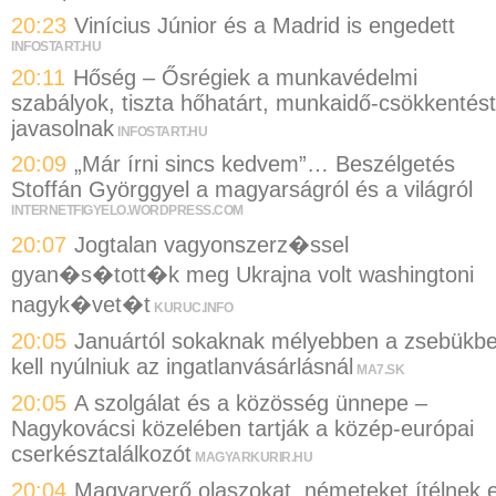
20:23
Vinícius Júnior és a Madrid is engedett
INFOSTART.HU
20:11
Hőség – Ősrégiek a munkavédelmi
szabályok, tiszta hőhatárt, munkaidő-csökkentést
javasolnak
INFOSTART.HU
20:09
„Már írni sincs kedvem”… Beszélgetés
Stoffán Györggyel a magyarságról és a világról
INTERNETFIGYELO.WORDPRESS.COM
20:07
Jogtalan vagyonszerz�ssel
gyan�s�tott�k meg Ukrajna volt washingtoni
nagyk�vet�t
KURUC.INFO
20:05
Januártól sokaknak mélyebben a zsebükb
kell nyúlniuk az ingatlanvásárlásnál
MA7.SK
20:05
A szolgálat és a közösség ünnepe –
Nagykovácsi közelében tartják a közép-európai
cserkésztalálkozót
MAGYARKURIR.HU
20:04
Magyarverő olaszokat, németeket ítélnek e