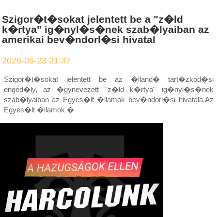
Szigor�t�sokat jelentett be a "z�ld
k�rtya" ig�nyl�s�nek szab�lyaiban az
amerikai bev�ndorl�si hivatal
2026-05-23 21:37
Szigor�t�sokat jelentett be az �lland� tart�zkod�si
enged�ly, az �gynevezett "z�ld k�rtya" ig�nyl�s�nek
szab�lyaiban az Egyes�lt �llamok bev�ndorl�si hivatala.Az
Egyes�lt �llamok �