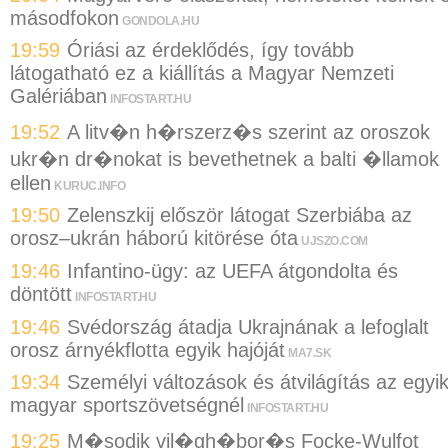
másodfokon
GONDOLA.HU
19:59
Óriási az érdeklődés, így tovább
látogatható ez a kiállítás a Magyar Nemzeti
Galériában
INFOSTART.HU
19:52
A litv�n h�rszerz�s szerint az oroszok
ukr�n dr�nokat is bevethetnek a balti �llamok
ellen
KURUC.INFO
19:50
Zelenszkij először látogat Szerbiába az
orosz–ukrán háború kitörése óta
UJSZO.COM
19:46
Infantino-ügy: az UEFA átgondolta és
döntött
INFOSTART.HU
19:46
Svédország átadja Ukrajnának a lefoglalt
orosz árnyékflotta egyik hajóját
MA7.SK
19:34
Személyi változások és átvilágítás az egyi
magyar sportszövetségnél
INFOSTART.HU
19:25
M�sodik vil�gh�bor�s Focke-Wulfot