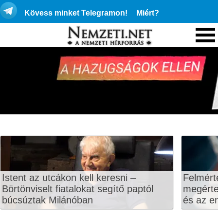
Kövess minket Telegramon!
Miért?
Istent az utcákon kell keresni –
Felmért
Börtönviselt fiatalokat segítő paptól
megértet
búcsúztak Milánóban
és az en