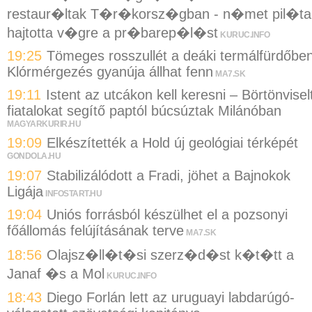
restaur�ltak T�r�korsz�gban - n�met pil�ta
hajtotta v�gre a pr�barep�l�st
KURUC.INFO
19:25
Tömeges rosszullét a deáki termálfürdőben
Klórmérgezés gyanúja állhat fenn
MA7.SK
19:11
Istent az utcákon kell keresni – Börtönvisel
fiatalokat segítő paptól búcsúztak Milánóban
MAGYARKURIR.HU
19:09
Elkészítették a Hold új geológiai térképét
GONDOLA.HU
19:07
Stabilizálódott a Fradi, jöhet a Bajnokok
Ligája
INFOSTART.HU
19:04
Uniós forrásból készülhet el a pozsonyi
főállomás felújításának terve
MA7.SK
18:56
Olajsz�ll�t�si szerz�d�st k�t�tt a
Janaf �s a Mol
KURUC.INFO
18:43
Diego Forlán lett az uruguayi labdarúgó-