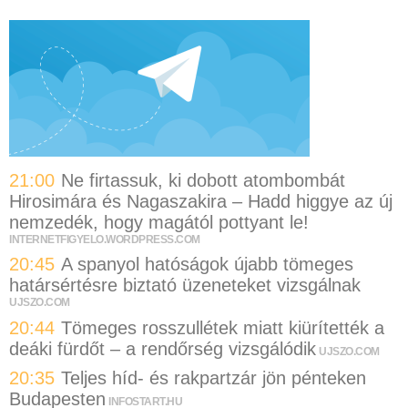
21:00
Ne firtassuk, ki dobott atombombát
Hirosimára és Nagaszakira – Hadd higgye az új
nemzedék, hogy magától pottyant le!
INTERNETFIGYELO.WORDPRESS.COM
20:45
A spanyol hatóságok újabb tömeges
határsértésre biztató üzeneteket vizsgálnak
UJSZO.COM
20:44
Tömeges rosszullétek miatt kiürítették a
deáki fürdőt – a rendőrség vizsgálódik
UJSZO.COM
20:35
Teljes híd- és rakpartzár jön pénteken
Budapesten
INFOSTART.HU