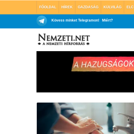
FŐOLDAL
HÍREK
GAZDASÁG
KÜLVILÁG
ELC
Kövess minket Telegramon!
Miért?