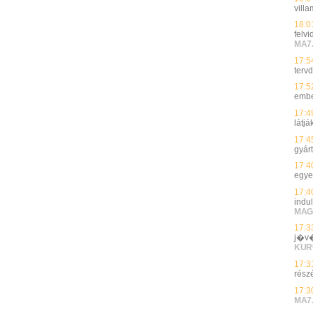
vill
18:0
felvi
MA7
17:5
terv
17:5
ember
17:4
látj
17:4
gyárt
17:4
egye
17:4
indu
MAG
17:3
j�v�
KUR
17:3
rész
17:3
MA7