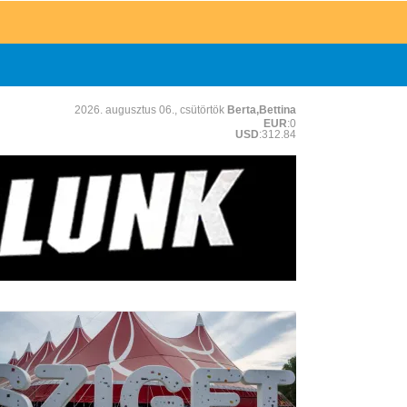
2026. augusztus 06., csütörtök
Berta,Bettina
EUR
:0
USD
:312.84