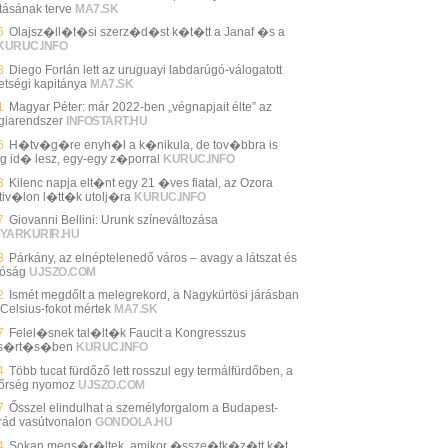
ításának terve
MA7.SK
6
Olajsz�ll�t�si szerz�d�st k�t�tt a Janaf �s a
KURUC.INFO
3
Diego Forlán lett az uruguayi labdarúgó-válogatott
etségi kapitánya
MA7.SK
1
Magyar Péter: már 2022-ben „végnapjait élte” az
giarendszer
INFOSTART.HU
6
H�tv�g�re enyh�l a k�nikula, de tov�bbra is
g id� lesz, egy-egy z�porral
KURUC.INFO
3
Kilenc napja elt�nt egy 21 �ves fiatal, az Ozora
tiv�lon l�tt�k utolj�ra
KURUC.INFO
7
Giovanni Bellini: Urunk színeváltozása
YARKURIR.HU
3
Párkány, az elnéptelenedő város – avagy a látszat és
lóság
UJSZO.COM
2
Ismét megdőlt a melegrekord, a Nagykürtösi járásban
 Celsius-fokot mértek
MA7.SK
7
Felel�snek tal�lt�k Faucit a Kongresszus
s�rt�s�ben
KURUC.INFO
4
Több tucat fürdőző lett rosszul egy termálfürdőben, a
őrség nyomoz
UJSZO.COM
7
Ősszel elindulhat a személyforgalom a Budapest-
rád vasútvonalon
GONDOLA.HU
4
Sokan megs�r�ltek, amikor �ssze�tk�z�tt k�t