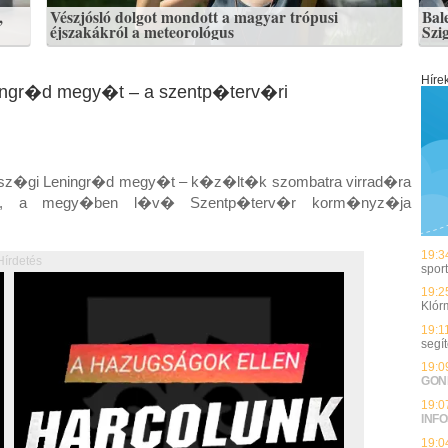
,
Vészjósló dolgot mondott a magyar trópusi
Bale
éjszakákról a meteorológus
Szig
Híre
ngr�d megy�t – a szentp�terv�ri
z�gi Leningr�d megy�t – k�z�lt�k szombatra virrad�ra
eglov, a megy�ben l�v� Szentp�terv�r korm�nyz�ja
19:3
Hírdetés
spor
19:2
Klór
19:1
segí
19:0
GON
19:0
INFO
19:0