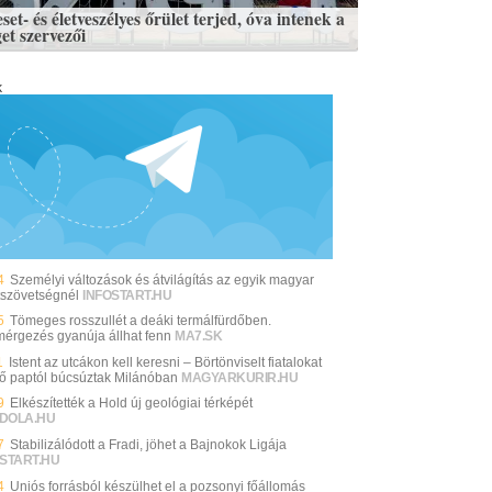
set- és életveszélyes őrület terjed, óva intenek a
et szervezői
k
4
Személyi változások és átvilágítás az egyik magyar
tszövetségnél
INFOSTART.HU
5
Tömeges rosszullét a deáki termálfürdőben.
mérgezés gyanúja állhat fenn
MA7.SK
1
Istent az utcákon kell keresni – Börtönviselt fiatalokat
tő paptól búcsúztak Milánóban
MAGYARKURIR.HU
9
Elkészítették a Hold új geológiai térképét
DOLA.HU
7
Stabilizálódott a Fradi, jöhet a Bajnokok Ligája
START.HU
4
Uniós forrásból készülhet el a pozsonyi főállomás