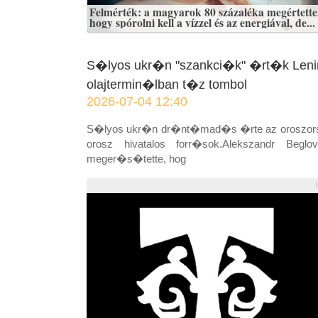
Felmérték: a magyarok 80 százaléka megértette
hogy spórolni kell a vízzel és az energiával, de...
S�lyos ukr�n "szankci�k" �rt�k Leni
olajtermin�lban t�z tombol
2026-07-04 12:40
S�lyos ukr�n dr�nt�mad�s �rte az oroszors
orosz hivatalos forr�sok.Alekszandr B
meger�s�tette, hog