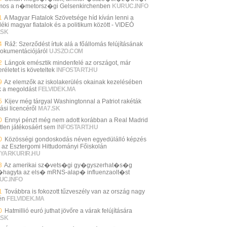
amos a n�metorsz�gi Gelsenkirchenben
KURUC.INFO
1
A Magyar Fiatalok Szövetsége híd kíván lenni a
déki magyar fiatalok és a politikum között - VIDEÓ
.SK
4
Ráž: Szerződést írtuk alá a főállomás felújításának
dokumentációjáról
UJSZO.COM
2
Lángok emésztik mindenfelé az országot, már
életet is követeltek
INFOSTART.HU
9
Az elemzők az iskolakerülés okainak kezelésében
ák a megoldást
FELVIDEK.MA
5
Kijev még tárgyal Washingtonnal a Patriot rakéták
ási licencéről
MA7.SK
0
Ennyi pénzt még nem adott korábban a Real Madrid
tlen játékosáért sem
INFOSTART.HU
0
Közösségi gondoskodás néven egyedülálló képzés
l az Esztergomi Hittudományi Főiskolán
YARKURIR.HU
3
Az amerikai sz�vets�gi gy�gyszerhat�s�g
hagyta az els� mRNS-alap� influenzaolt�st
UC.INFO
1
Továbbra is fokozott tűzveszély van az ország nagy
én
FELVIDEK.MA
0
Hatmillió euró juthat jövőre a várak felújítására
.SK