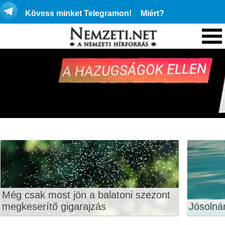
Kövess minket Telegramon!
Miért?
Még csak most jön a balatoni szezont
megkeserítő gigarajzás
Jósolná