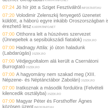
KARPATINFO.NET
07:24
Jó hír jött a Sziget Fesztiválról
INFOSTART.HU
07:20
Volodimir Zelenszkij fenyegető üzenetet
küldött, a háború egyre inkább Oroszországban i
érezhető lesz
KARPATINFO.NET
07:00
Otthonra lelt a húszéves szervezet
(Ünnepeltek a sepsibükszádi fiatalok)
3SZEK.RO
07:00
Hadnagy Attila: jó úton haladunk
(Labdarúgás)
3SZEK.RO
07:00
Védjegyoltalom alá került a Csernátoni
Burrogtató
3SZEK.RO
07:00
A hagyomány nem szakad meg (XIII.
Népzene- és Néptánctábor Zabolán)
3SZEK.RO
07:00
Iratkoznak a második fordulóra (Felvételi
kilencedik osztályba)
3SZEK.RO
07:00
Magyar Péter és Forsthoffer Ágnes
közösen üzent
INFOSTART.HU