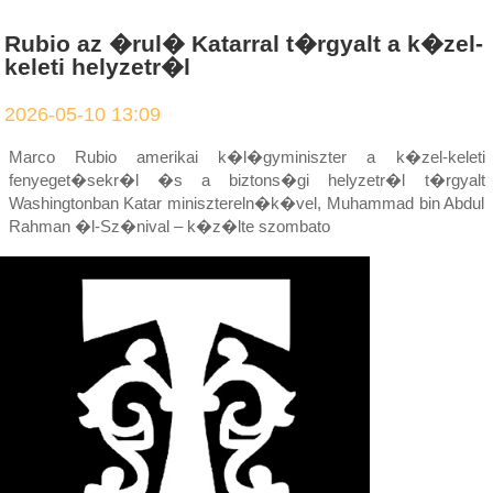
Rubio az �rul� Katarral t�rgyalt a k�zel-
keleti helyzetr�l
2026-05-10 13:09
Marco Rubio amerikai k�l�gyminiszter a k�zel-keleti
fenyeget�sekr�l �s a biztons�gi helyzetr�l t�rgyalt
Washingtonban Katar minisztereln�k�vel, Muhammad bin Abdul
Rahman �l-Sz�nival – k�z�lte szombato