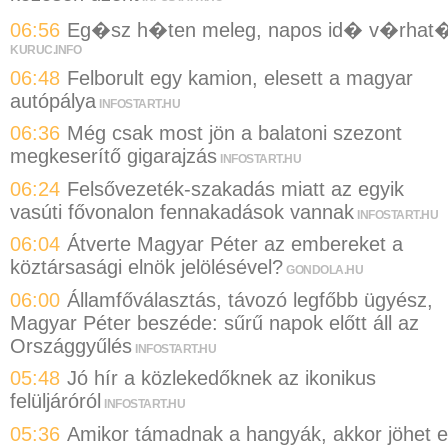
06:56
Eg�sz h�ten meleg, napos id� v�rhat
KURUC.INFO
06:48
Felborult egy kamion, elesett a magyar
autópálya
INFOSTART.HU
06:36
Még csak most jön a balatoni szezont
megkeserítő gigarajzás
INFOSTART.HU
06:24
Felsővezeték-szakadás miatt az egyik
vasúti fővonalon fennakadások vannak
INFOSTART.HU
06:04
Átverte Magyar Péter az embereket a
köztársasági elnök jelölésével?
GONDOLA.HU
06:00
Államfőválasztás, távozó legfőbb ügyész,
Magyar Péter beszéde: sűrű napok előtt áll az
Országgyűlés
INFOSTART.HU
05:48
Jó hír a közlekedőknek az ikonikus
felüljáróról
INFOSTART.HU
05:36
Amikor támadnak a hangyák, akkor jöhet 