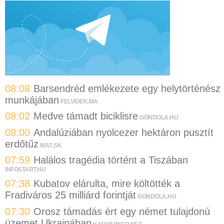
08:08
Barsendréd emlékezete egy helytörténész
munkájában
FELVIDEK.MA
08:02
Medve támadt biciklisre
GONDOLA.HU
08:00
Andalúziában nyolcezer hektáron pusztít
erdőtűz
MA7.SK
07:59
Halálos tragédia történt a Tiszában
INFOSTART.HU
07:38
Kubatov elárulta, mire költötték a
Fradiváros 25 milliárd forintját
GONDOLA.HU
07:30
Orosz támadás ért egy német tulajdonú
üzemet Ukrajnában