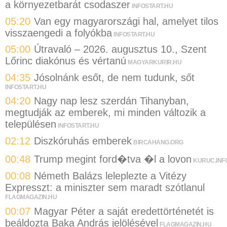
a környezetbarát csodaszer
INFOSTART.HU
05:20
Van egy magyarországi hal, amelyet tilos
visszaengedi a folyókba
INFOSTART.HU
05:00
Útravaló – 2026. augusztus 10., Szent
Lőrinc diakónus és vértanú
MAGYARKURIR.HU
04:35
Jósolnánk esőt, de nem tudunk, sőt
INFOSTART.HU
04:20
Nagy nap lesz szerdán Tihanyban,
megtudják az emberek, mi minden változik a
településen
INFOSTART.HU
02:12
Diszkóruhás emberek
BIRCAHANG.ORG
00:48
Trump megint ford�tva �l a lovon
KURUC.INF
00:08
Németh Balázs leleplezte a Vitézy
Expresszt: a miniszter sem maradt szótlanul
FLAGMAGAZIN.HU
00:07
Magyar Péter a saját eredettörténetét is
beáldozta Baka András jelölésével
FLAGMAGAZIN.HU