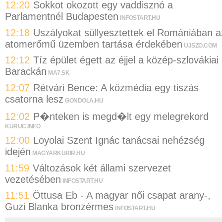
12:20
Sokkot okozott egy vaddisznó a
Parlamentnél Budapesten
INFOSTART.HU
12:18
Uszályokat süllyesztettek el Romániában a
atomerőmű üzemben tartása érdekében
UJSZO.COM
12:12
Tíz épület égett az éjjel a közép-szlovákiai
Barackán
MA7.SK
12:07
Rétvári Bence: A közmédia egy tiszás
csatorna lesz
GONDOLA.HU
12:02
P�nteken is megd�lt egy melegrekord
KURUC.INFO
12:00
Loyolai Szent Ignác tanácsai nehézség
idején
MAGYARKURIR.HU
11:59
Változások két állami szervezet
vezetésében
INFOSTART.HU
11:51
Öttusa Eb - A magyar női csapat arany-,
Guzi Blanka bronzérmes
INFOSTART.HU