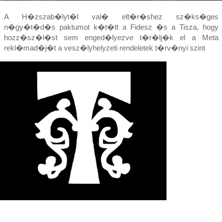
A H�zszab�lyt�l val� elt�r�shez sz�ks�ges
n�gy�t�d�s paktumot k�t�tt a Fidesz �s a Tisza, hogy
hozz�sz�l�st sem enged�lyezve t�r�lj�k el a Meta
rekl�mad�j�t a vesz�lyhelyzeti rendeletek t�rv�nyi szint