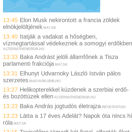
13:45
Elon Musk nekirontott a francia zöldek
elnökjelöltjének
MA7.SK
13:40
Itatják a vadakat a hőségben,
vízmegtartással védekeznek a somogyi erdőkbe
ALTERNATIVENERGIA.HU
13:33
Baka Andrást jelöli államfőnek a Tisza
parlamenti frakciója
MA7.SK
13:31
Elhunyt Udvarnoky László István pálos
szerzetes
MAGYARKURIR.HU
13:27
Helikopterekkel küzdenek a szerbiai erdő-
és bozóttüzek ellen
ALTERNATIVENERGIA.HU
13:23
Baka András jogtudós életrajza
INFOSTART.HU
13:23
Látta a 17 éves Adelát? Napok óta nincs hí
róla
MA7.SK