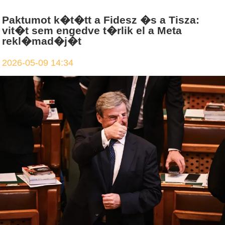
Paktumot k�t�tt a Fidesz �s a Tisza:
vit�t sem engedve t�rlik el a Meta
rekl�mad�j�t
2026-05-09 14:34