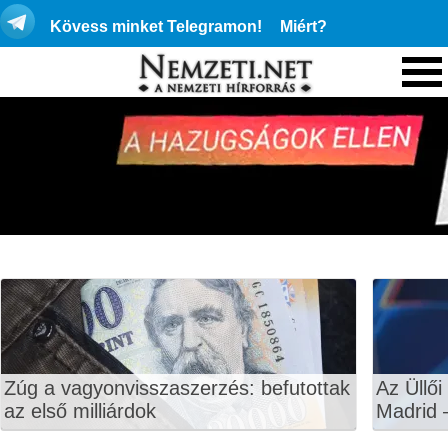
Kövess minket Telegramon!
Miért?
Zúg a vagyonvisszaszerzés: befutottak
Az Üllői
az első milliárdok
Madrid 