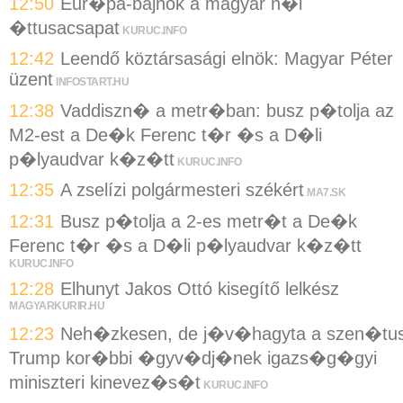
12:50
Eur�pa-bajnok a magyar n�i
�ttusacsapat
KURUC.INFO
12:42
Leendő köztársasági elnök: Magyar Péter
üzent
INFOSTART.HU
12:38
Vaddiszn� a metr�ban: busz p�tolja az
M2-est a De�k Ferenc t�r �s a D�li
p�lyaudvar k�z�tt
KURUC.INFO
12:35
A zselízi polgármesteri székért
MA7.SK
12:31
Busz p�tolja a 2-es metr�t a De�k
Ferenc t�r �s a D�li p�lyaudvar k�z�tt
KURUC.INFO
12:28
Elhunyt Jakos Ottó kisegítő lelkész
MAGYARKURIR.HU
12:23
Neh�zkesen, de j�v�hagyta a szen�tu
Trump kor�bbi �gyv�dj�nek igazs�g�gyi
miniszteri kinevez�s�t
KURUC.INFO