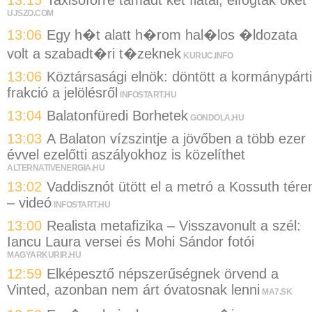
13:15
Taxisofőrre támadt két fiatal, elfogták őket
UJSZO.COM
13:06
Egy h�t alatt h�rom hal�los �ldozata
volt a szabadt�ri t�zeknek
KURUC.INFO
13:06
Köztársasági elnök: döntött a kormánypárti
frakció a jelölésről
INFOSTART.HU
13:04
Balatonfüredi Borhetek
GONDOLA.HU
13:03
A Balaton vízszintje a jövőben a több ezer
évvel ezelőtti aszályokhoz is közelíthet
ALTERNATIVENERGIA.HU
13:02
Vaddisznót ütött el a metró a Kossuth tére
– videó
INFOSTART.HU
13:00
Realista metafizika – Visszavonult a szél:
Iancu Laura versei és Mohi Sándor fotói
MAGYARKURIR.HU
12:59
Elképesztő népszerűségnek örvend a
Vinted, azonban nem árt óvatosnak lenni
MA7.SK