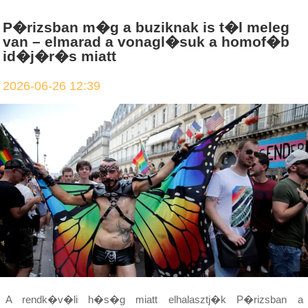
P�rizsban m�g a buziknak is t�l meleg
van – elmarad a vonagl�suk a homof�b
id�j�r�s miatt
2026-06-26 12:39
A rendk�v�li h�s�g miatt elhalasztj�k P�rizsban a