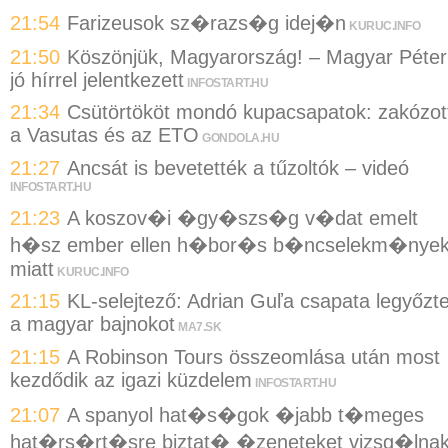
21:54
Farizeusok sz�razs�g idej�n
KURUC.INFO
21:50
Köszönjük, Magyarország! – Magyar Péter
jó hírrel jelentkezett
INFOSTART.HU
21:34
Csütörtököt mondó kupacsapatok: zakózot
a Vasutas és az ETO
GONDOLA.HU
21:27
Ancsát is bevetették a tűzoltók – videó
INFOSTART.HU
21:23
A koszov�i �gy�szs�g v�dat emelt
h�sz ember ellen h�bor�s b�ncselekm�nye
miatt
KURUC.INFO
21:15
KL-selejtező: Adrian Guľa csapata legyőzt
a magyar bajnokot
MA7.SK
21:15
A Robinson Tours összeomlása után most
kezdődik az igazi küzdelem
INFOSTART.HU
21:07
A spanyol hat�s�gok �jabb t�meges
hat�rs�rt�sre biztat� �zeneteket vizsg�lna