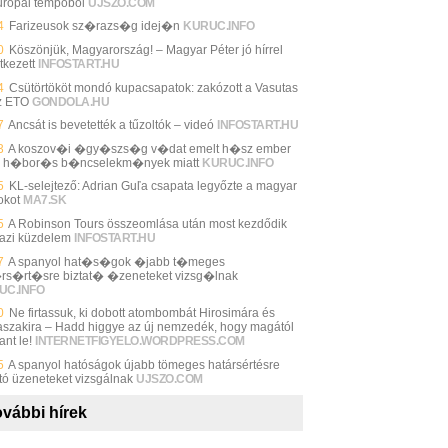
urópai tempóból
UJSZO.COM
4
Farizeusok sz�razs�g idej�n
KURUC.INFO
0
Köszönjük, Magyarország! – Magyar Péter jó hírrel
tkezett
INFOSTART.HU
4
Csütörtököt mondó kupacsapatok: zakózott a Vasutas
z ETO
GONDOLA.HU
7
Ancsát is bevetették a tűzoltók – videó
INFOSTART.HU
3
A koszov�i �gy�szs�g v�dat emelt h�sz ember
n h�bor�s b�ncselekm�nyek miatt
KURUC.INFO
5
KL-selejtező: Adrian Guľa csapata legyőzte a magyar
okot
MA7.SK
5
A Robinson Tours összeomlása után most kezdődik
gazi küzdelem
INFOSTART.HU
7
A spanyol hat�s�gok �jabb t�meges
rs�rt�sre biztat� �zeneteket vizsg�lnak
UC.INFO
0
Ne firtassuk, ki dobott atombombát Hirosimára és
szakira – Hadd higgye az új nemzedék, hogy magától
ant le!
INTERNETFIGYELO.WORDPRESS.COM
5
A spanyol hatóságok újabb tömeges határsértésre
ató üzeneteket vizsgálnak
UJSZO.COM
vábbi hírek