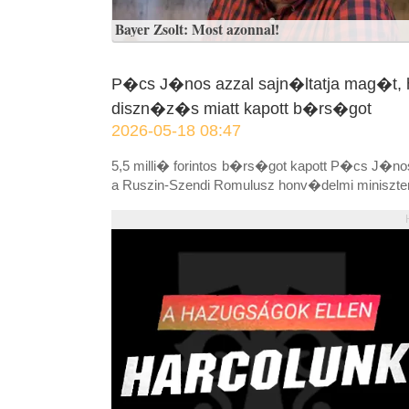
Bayer Zsolt: Most azonnal!
P�cs J�nos azzal sajn�ltatja mag�t, h
diszn�z�s miatt kapott b�rs�got
2026-05-18 08:47
5,5 milli� forintos b�rs�got kapott P�cs J�n
a Ruszin-Szendi Romulusz honv�delmi miniszter