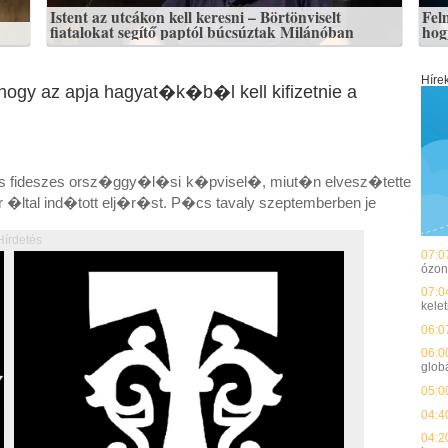
Istent az utcákon kell keresni – Börtönviselt
Fel
fiatalokat segítő paptól búcsúztak Milánóban
hogy
Híre
ogy az apja hagyat�k�b�l kell kifizetnie a
os fideszes orsz�ggy�l�si k�pvisel�, miut�n elvesz�tette
 �ltal ind�tott elj�r�st. P�cs tavaly szeptemberben je
Hírdetés
07:0
ózon
07:0
kelet
06:0
06:0
glob
05:0
04:4
04:2