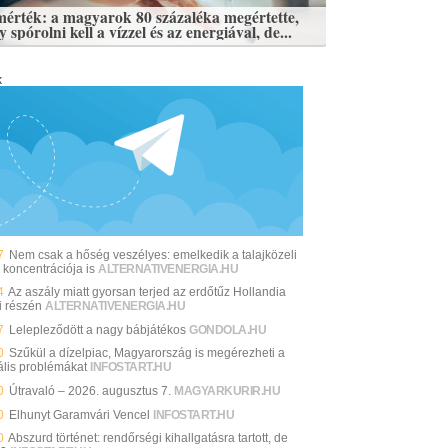
mérték: a magyarok 80 százaléka megértette,
 spórolni kell a vízzel és az energiával, de...
k
7
Nem csak a hőség veszélyes: emelkedik a talajközeli
 koncentrációja is
ALTERNATIVENERGIA.HU
4
Az aszály miatt gyorsan terjed az erdőtűz Hollandia
i részén
ALTERNATIVENERGIA.HU
7
Lelepleződött a nagy bábjátékos
GONDOLA.HU
0
Szűkül a dízelpiac, Magyarország is megérezheti a
ális problémákat
INFOSTART.HU
0
Útravaló – 2026. augusztus 7.
MAGYARKURIR.HU
0
Elhunyt Garamvári Vencel
INFOSTART.HU
0
Abszurd történet: rendőrségi kihallgatásra tartott, de