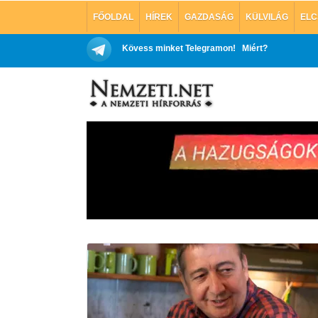
FŐOLDAL
HÍREK
GAZDASÁG
KÜLVILÁG
ELC
Kövess minket Telegramon!
Miért?