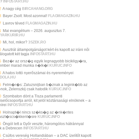
y?
INFOSTART.HU
2
A nagy cég
BIRCAHANG.ORG
8
Bayer Zsolt: Most azonnal!
FLAGMAGAZIN.HU
7
Lavrov téved
FLAGMAGAZIN.HU
1
Mai evangélium – 2026. augusztus 7.
YARKURIR.HU
0
Mi, hol, mikor?
3SZEK.RO
6
Ausztrál állampolgárságot kért és kapott az iráni női
álogatott két tagja
INFOSTART.HU
5
Bez�r az orsz�g egyik legnagyobb bicikligy�ra,
ember marad munka n�lk�l
KURUC.INFO
6
A hatos lottó nyerőszámai és nyereményei
DOLA.HU
5
Felm�r�s: Zaluzsnijban b�znak a legink�bb az
nok, Zelenszkij csak hatodik
KURUC.INFO
0
Szombaton dönt a Tisza parlamenti
selőcsoportja arról, kit jelöl köztársasági elnöknek – a
írei
INFOSTART.HU
4
Holnapt�l nincs sz�ks�g az �nk�ntes
aszt�scs�kkent�sre
KURUC.INFO
5
Öngól lett a Győr veszte, háromgólos hátránnyal
ik a Debrecen
INFOSTART.HU
5
Csúfos vereség Hollandiában – a DAC ízelítőt kapott