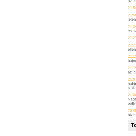
az e
21:5
21:5
jelen
21:3
és a
21:2
21:2
elle
21:1
bajn
21:1
az i
21:0
hat�
KUR
21:0
Naga
potty
20:4
bizt
To