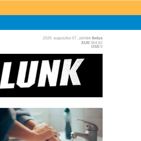
2026. augusztus 07., péntek
Ibolya
EUR
:364.82
USD
:0