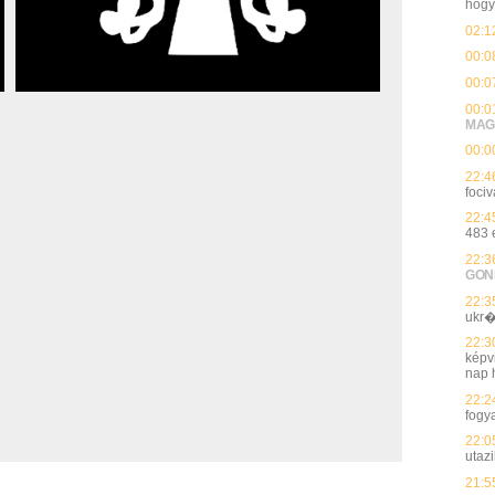
hog
02:1
00:0
00:0
00:0
MAG
00:0
22:4
fociv
22:4
483 
22:3
GON
22:3
ukr�
22:3
képvi
nap h
22:2
fogy
22:0
utaz
21:5