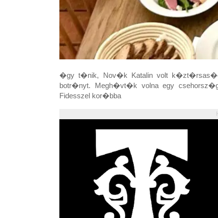
�gy t�nik, Nov�k Katalin volt k�zt�rsas
botr�nyt. Megh�vt�k volna egy csehorsz�g
Fidesszel kor�bba