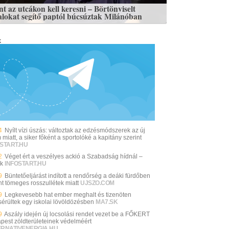
nt az utcákon kell keresni – Börtönviselt
talokat segítő paptól búcsúztak Milánóban
k
4
Nyílt vízi úszás: változtak az edzésmódszerek az új
miatt, a siker főként a sportolóké a kapitány szerint
START.HU
2
Véget ért a veszélyes ackió a Szabadság hídnál –
k
INFOSTART.HU
9
Büntetőeljárást indított a rendőrség a deáki fürdőben
nt tömeges rosszullétek miatt
UJSZO.COM
9
Legkevesebb hat ember meghalt és tizenöten
érültek egy iskolai lövöldözésben
MA7.SK
9
Aszály idején új locsolási rendet vezet be a FŐKERT
pest zöldterületeinek védelméért
ERNATIVENERGIA.HU