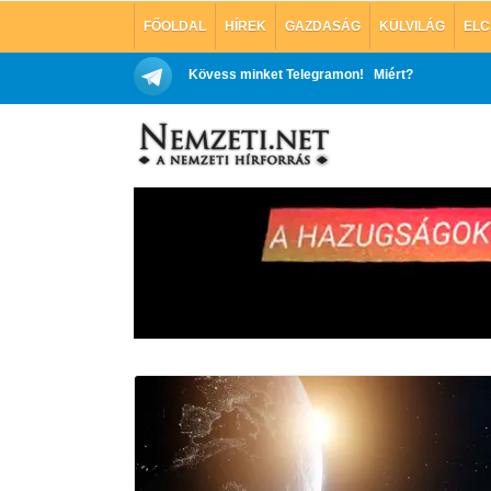
FŐOLDAL
HÍREK
GAZDASÁG
KÜLVILÁG
ELC
Kövess minket Telegramon!
Miért?