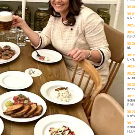
09:0
09:0
a Na
08:5
08:4
INFO
08:3
bizt
08:3
Ukra
08:3
08:3
azon
08:3
éves 
08:2
ledö
KAR
08:2
a ré
08:1
ledö
FEL