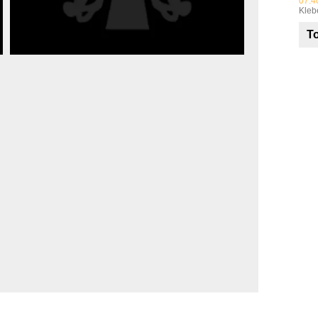
07:4
Kleb
To