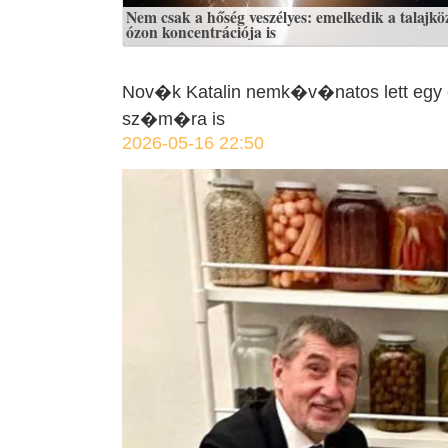
Nem csak a hőség veszélyes: emelkedik a talajköz
ózon koncentrációja is
Nov�k Katalin nemk�v�natos lett egy
sz�m�ra is
2026-05-16 22:50