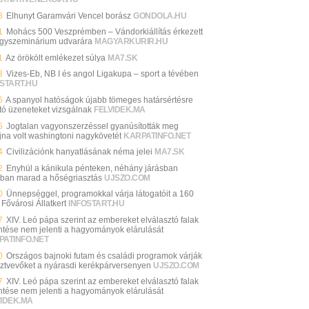
8
Elhunyt Garamvári Vencel borász
GONDOLA.HU
1
Mohács 500 Veszprémben – Vándorkiállítás érkezett
gyszeminárium udvarára
MAGYARKURIR.HU
1
Az örökölt emlékezet súlya
MA7.SK
3
Vizes-Eb, NB I és angol Ligakupa – sport a tévében
START.HU
6
A spanyol hatóságok újabb tömeges határsértésre
ató üzeneteket vizsgálnak
FELVIDEK.MA
5
Jogtalan vagyonszerzéssel gyanúsították meg
jna volt washingtoni nagykövetét
KARPATINFO.NET
4
Civilizációnk hanyatlásának néma jelei
MA7.SK
2
Enyhül a kánikula pénteken, néhány járásban
ban marad a hőségriasztás
UJSZO.COM
0
Ünnepséggel, programokkal várja látogatóit a 160
Fővárosi Állatkert
INFOSTART.HU
7
XIV. Leó pápa szerint az embereket elválasztó falak
ntése nem jelenti a hagyományok elárulását
PATINFO.NET
0
Országos bajnoki futam és családi programok várják
sztvevőket a nyárasdi kerékpárversenyen
UJSZO.COM
7
XIV. Leó pápa szerint az embereket elválasztó falak
ntése nem jelenti a hagyományok elárulását
VIDEK.MA