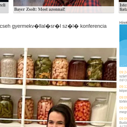
eli
Iste
Bayer Zsolt: Most azonnal!
fia
Híre
 cseh gyermekv�llal�sr�l sz�l� konferencia
09:2
szám 
INFO
09:1
képe
09:0
törté
09:0
megs
09:0
Buda
ALT