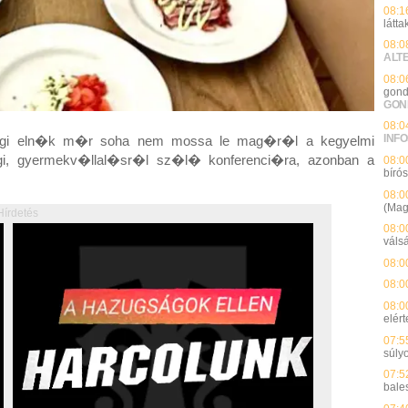
08:1
látta
08:0
ALT
08:0
gond
GON
08:0
INFO
�gi eln�k m�r soha nem mossa le mag�r�l a kegyelmi
i, gyermekv�llal�sr�l sz�l� konferenci�ra, azonban a
08:0
bíró
08:0
(Mag
Hírdetés
08:0
váls
08:0
08:0
08:0
elért
07:5
súly
07:5
bales