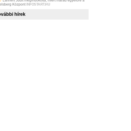
0
Lannert Judit megindokolta, miért marad egyelőre a
elsberg Központ
INFOSTART.HU
vábbi hírek