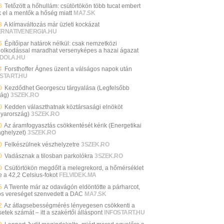
6
Tetőzött a hőhullám: csütörtökön több tucat embert
k el a mentők a hőség miatt
MA7.SK
8
A klímaváltozás már üzleti kockázat
ERNATIVENERGIA.HU
6
Építőipar határok nélkül: csak nemzetközi
olkodással maradhat versenyképes a hazai ágazat
DOLA.HU
4
Forsthoffer Ágnes üzent a válságos napok után
START.HU
0
Kezdődhet Georgescu tárgyalása (Legfelsőbb
ság)
3SZEK.RO
0
Kedden választhatnak köztársasági elnököt
yarország)
3SZEK.RO
0
Az áramfogyasztás csökkentését kérik (Energetikai
ághelyzet)
3SZEK.RO
0
Felkészülnek vészhelyzetre
3SZEK.RO
0
Vadásznak a tilosban parkolókra
3SZEK.RO
0
Csütörtökön megdőlt a melegrekord, a hőmérséklet
e a 42,2 Celsius-fokot
FELVIDEK.MA
5
A Twente már az odavágón eldöntötte a párharcot,
os vereséget szenvedett a DAC
MA7.SK
2
Az átlagsebességmérés lényegesen csökkenti a
etek számát – itt a szakértői álláspont
INFOSTART.HU