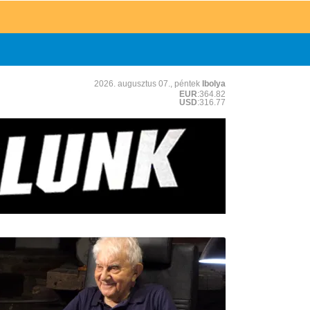
2026. augusztus 07., péntek
Ibolya
EUR
:364.82
USD
:316.77