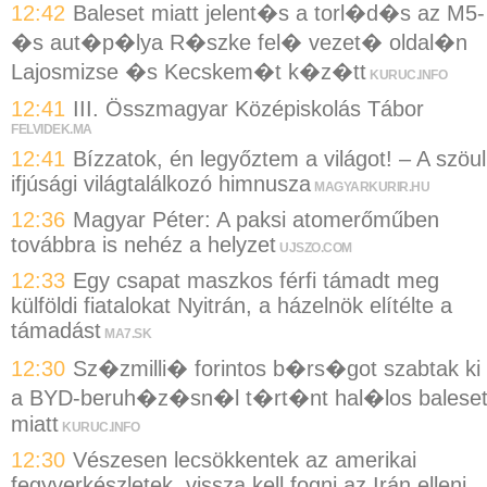
12:42
Baleset miatt jelent�s a torl�d�s az M5-
�s aut�p�lya R�szke fel� vezet� oldal�n
Lajosmizse �s Kecskem�t k�z�tt
KURUC.INFO
12:41
III. Összmagyar Középiskolás Tábor
FELVIDEK.MA
12:41
Bízzatok, én legyőztem a világot! – A szöul
ifjúsági világtalálkozó himnusza
MAGYARKURIR.HU
12:36
Magyar Péter: A paksi atomerőműben
továbbra is nehéz a helyzet
UJSZO.COM
12:33
Egy csapat maszkos férfi támadt meg
külföldi fiatalokat Nyitrán, a házelnök elítélte a
támadást
MA7.SK
12:30
Sz�zmilli� forintos b�rs�got szabtak ki
a BYD-beruh�z�sn�l t�rt�nt hal�los balese
miatt
KURUC.INFO
12:30
Vészesen lecsökkentek az amerikai
fegyverkészletek, vissza kell fogni az Irán elleni