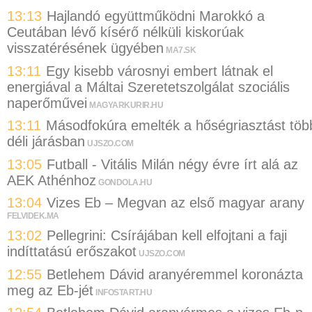
13:13
Hajlandó együttműködni Marokkó a
Ceutában lévő kísérő nélküli kiskorúak
visszatérésének ügyében
MA7.SK
13:11
Egy kisebb városnyi embert látnak el
energiával a Máltai Szeretetszolgálat szociális
naperőművei
MAGYARKURIR.HU
13:11
Másodfokúra emelték a hőségriasztást töb
déli járásban
UJSZO.COM
13:05
Futball - Vitális Milán négy évre írt alá az
AEK Athénhoz
GONDOLA.HU
13:04
Vizes Eb – Megvan az első magyar arany
FELVIDEK.MA
13:02
Pellegrini: Csírájában kell elfojtani a faji
indíttatású erőszakot
UJSZO.COM
12:55
Betlehem Dávid aranyéremmel koronázta
meg az Eb-jét
INFOSTART.HU