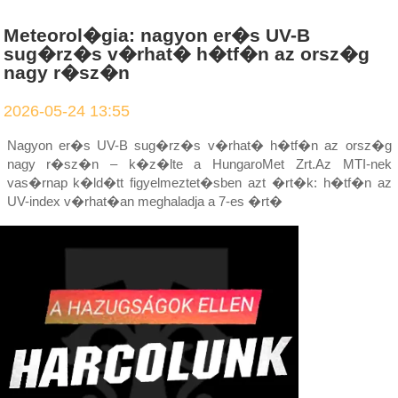
Meteorol�gia: nagyon er�s UV-B
sug�rz�s v�rhat� h�tf�n az orsz�g
nagy r�sz�n
2026-05-24 13:55
Nagyon er�s UV-B sug�rz�s v�rhat� h�tf�n az orsz�g
nagy r�sz�n – k�z�lte a HungaroMet Zrt.Az MTI-nek
vas�rnap k�ld�tt figyelmeztet�sben azt �rt�k: h�tf�n az
UV-index v�rhat�an meghaladja a 7-es �rt�