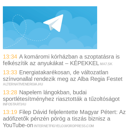
13:34
A komáromi kórházban a szoptatásra is
felkészítik az anyukákat – KÉPEKKEL
MA7.SK
13:33
Energiatakarékosan, de változatlan
színvonallal rendezik meg az Alba Regia Festet
ALTERNATIVENERGIA.HU
13:28
Napelem lángokban, budai
sportlétesítményhez riasztották a tűzoltóságot
INFOSTART.HU
13:19
Filep Dávid feljelentette Magyar Pétert: Az
adófizetők pénzén pörög a tiszás biznisz a
YouTube-on
INTERNETFIGYELO.WORDPRESS.COM