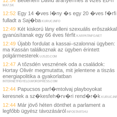
12:54
Betlehem Dávid aranyérmes a vizes Eb-n
MA7.SK
12:52
Egy 14 �ves l�ny �s egy 20 �ves f�rfi
fulladt a Saj�ba
KURUC.INFO
12:49
Két kiskorú lány elleni szexuális erőszakkal
gyanúsítanak egy 66 éves férfit
KARPATINFO.NET
12:49
Újabb fordulat a kassai–szalonnai ügyben:
ma Kassán találkoznak az ügyben érintett
polgármesterek
UJSZO.COM
12:47
A tőzsdén vesznének oda a családok:
Hortay Olivér megmutatta, mit jelentene a tiszás
energiapolitika a gyakorlatban
INTERNETFIGYELO.WORDPRESS.COM
12:44
Papucsos parf�mtolvaj playboyokat
keresnek a sz�kesfeh�rv�ri rend�r�k
KURUC.IN
12:44
Már jövő héten dönthet a parlament a
legfőbb ügyész távozásáról
INFOSTART.HU