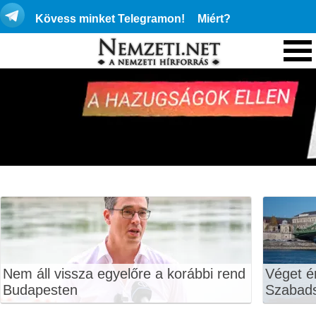
Kövess minket Telegramon!
Miért?
Nem áll vissza egyelőre a korábbi rend
Véget ér
Budapesten
Szabads