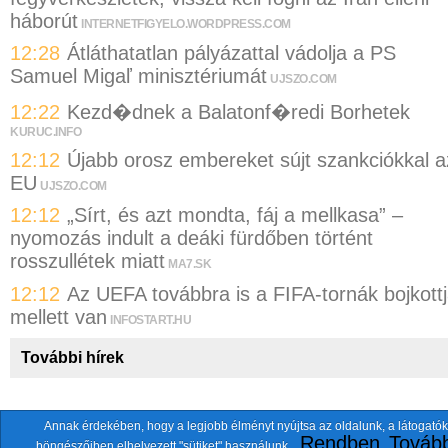
háborút
INTERNETFIGYELO.WORDPRESS.COM
12:28
Átláthatatlan pályázattal vádolja a PS
Samuel Migaľ minisztériumát
UJSZO.COM
12:22
Kezd�dnek a Balatonf�redi Borhetek
KURUC.INFO
12:12
Újabb orosz embereket sújt szankciókkal a
EU
UJSZO.COM
12:12
„Sírt, és azt mondta, fáj a mellkasa” –
nyomozás indult a deáki fürdőben történt
rosszullétek miatt
MA7.SK
12:12
Az UEFA továbbra is a FIFA-tornák bojkott
mellett van
INFOSTART.HU
További hírek
Annak érdekében, hogy a legjobb élményt nyújtsa az oldalunk, a látogatók
A fentiekkel együtt összesen
118 oldalt
szemlézünk.
Rendben
Tovább
böngészőiben elhelyezett "sütiket" használunk.