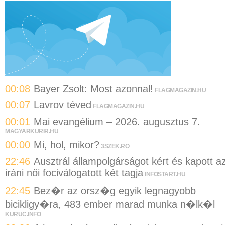
00:08
Bayer Zsolt: Most azonnal!
FLAGMAGAZIN.HU
00:07
Lavrov téved
FLAGMAGAZIN.HU
00:01
Mai evangélium – 2026. augusztus 7.
MAGYARKURIR.HU
00:00
Mi, hol, mikor?
3SZEK.RO
22:46
Ausztrál állampolgárságot kért és kapott a
iráni női fociválogatott két tagja
INFOSTART.HU
22:45
Bez�r az orsz�g egyik legnagyobb
bicikligy�ra, 483 ember marad munka n�lk�l
KURUC.INFO