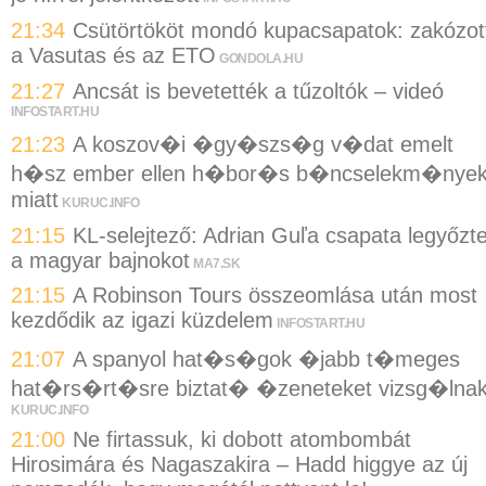
21:34
Csütörtököt mondó kupacsapatok: zakózot
a Vasutas és az ETO
GONDOLA.HU
21:27
Ancsát is bevetették a tűzoltók – videó
INFOSTART.HU
21:23
A koszov�i �gy�szs�g v�dat emelt
h�sz ember ellen h�bor�s b�ncselekm�nye
miatt
KURUC.INFO
21:15
KL-selejtező: Adrian Guľa csapata legyőzt
a magyar bajnokot
MA7.SK
21:15
A Robinson Tours összeomlása után most
kezdődik az igazi küzdelem
INFOSTART.HU
21:07
A spanyol hat�s�gok �jabb t�meges
hat�rs�rt�sre biztat� �zeneteket vizsg�lna
KURUC.INFO
21:00
Ne firtassuk, ki dobott atombombát
Hirosimára és Nagaszakira – Hadd higgye az új