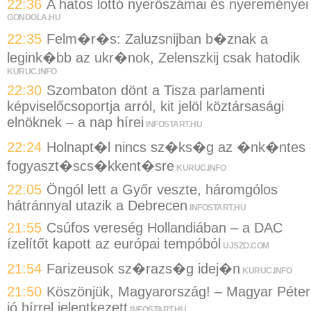
22:36
A hatos lottó nyerőszámai és nyereményei
GONDOLA.HU
22:35
Felm�r�s: Zaluzsnijban b�znak a
legink�bb az ukr�nok, Zelenszkij csak hatodik
KURUC.INFO
22:30
Szombaton dönt a Tisza parlamenti
képviselőcsoportja arról, kit jelöl köztársasági
elnöknek – a nap hírei
INFOSTART.HU
22:24
Holnapt�l nincs sz�ks�g az �nk�ntes
fogyaszt�scs�kkent�sre
KURUC.INFO
22:05
Öngól lett a Győr veszte, háromgólos
hátránnyal utazik a Debrecen
INFOSTART.HU
21:55
Csúfos vereség Hollandiában – a DAC
ízelítőt kapott az európai tempóból
UJSZO.COM
21:54
Farizeusok sz�razs�g idej�n
KURUC.INFO
21:50
Köszönjük, Magyarország! – Magyar Péter
jó hírrel jelentkezett
INFOSTART.HU