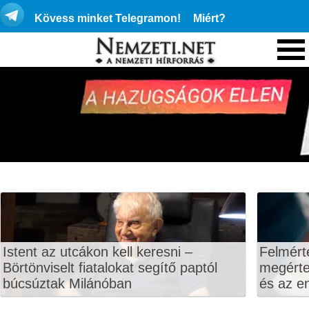
Kövess minket Telegramon!
Miért?
Istent az utcákon kell keresni –
Felmért
Börtönviselt fiatalokat segítő paptól
megértet
búcsúztak Milánóban
és az en