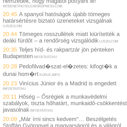
nemzedék, hogy magától pottyant le!
INTERNETFIGYELO.WORDPRESS.COM
20:45
A spanyol hatóságok újabb tömeges
határsértésre biztató üzeneteket vizsgálnak
UJSZO.COM
20:44
Tömeges rosszullétek miatt kiürítették a
deáki fürdőt – a rendőrség vizsgálódik
UJSZO.COM
20:35
Teljes híd- és rakpartzár jön pénteken
Budapesten
INFOSTART.HU
20:28
Pedofilvad�szat-el�zetes: kifogt�k a
dunai hom�rt
KURUC.INFO
20:23
Vinícius Júnior és a Madrid is engedett
INFOSTART.HU
20:11
Hőség – Ősrégiek a munkavédelmi
szabályok, tiszta hőhatárt, munkaidő-csökkentést
javasolnak
INFOSTART.HU
20:09
„Már írni sincs kedvem”… Beszélgetés
Stoffán Györggyel a magyarságról és a világról