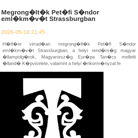
Megrong�lt�k Pet�fi S�ndor
eml�km�v�t Strassburgban
2026-05-18 21:45
H�tf�re virrad�an megrong�lt�k Pet�fi S�ndor
eml�km�v�t Strassburgban, a helyi rend�rs�g magyar
�llampolg�rok, Magyarorsz�g Eur�pa Tan�cs melletti
�lland� K�pviselete, valamint a helyi �nkorm�nyzat fe