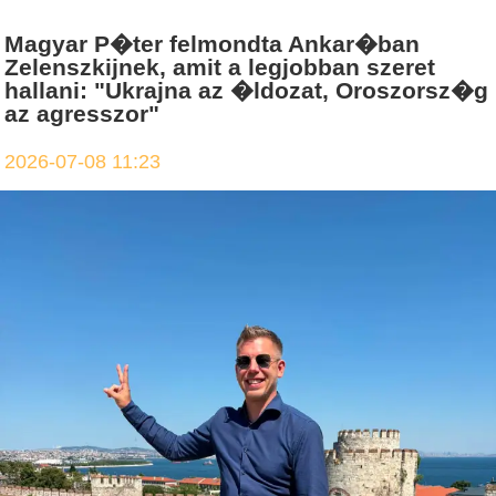
Magyar P�ter felmondta Ankar�ban
Zelenszkijnek, amit a legjobban szeret
hallani: "Ukrajna az �ldozat, Oroszorsz�g
az agresszor"
2026-07-08 11:23