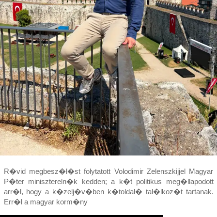
R�vid megbesz�l�st folytatott Volodimir Zelenszkijjel Magyar
P�ter minisztereln�k kedden; a k�t politikus meg�llapodott
arr�l, hogy a k�zelj�v�ben k�toldal� tal�lkoz�t tartanak.
Err�l a magyar korm�ny