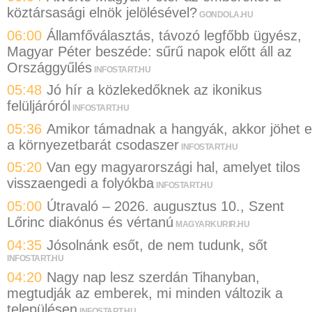
köztársasági elnök jelölésével?
GONDOLA.HU
06:00
Államfőválasztás, távozó legfőbb ügyész,
Magyar Péter beszéde: sűrű napok előtt áll az
Országgyűlés
INFOSTART.HU
05:48
Jó hír a közlekedőknek az ikonikus
felüljáróról
INFOSTART.HU
05:36
Amikor támadnak a hangyák, akkor jöhet 
a környezetbarát csodaszer
INFOSTART.HU
05:20
Van egy magyarországi hal, amelyet tilos
visszaengedi a folyókba
INFOSTART.HU
05:00
Útravaló – 2026. augusztus 10., Szent
Lőrinc diakónus és vértanú
MAGYARKURIR.HU
04:35
Jósolnánk esőt, de nem tudunk, sőt
INFOSTART.HU
04:20
Nagy nap lesz szerdán Tihanyban,
megtudják az emberek, mi minden változik a
településen
INFOSTART.HU