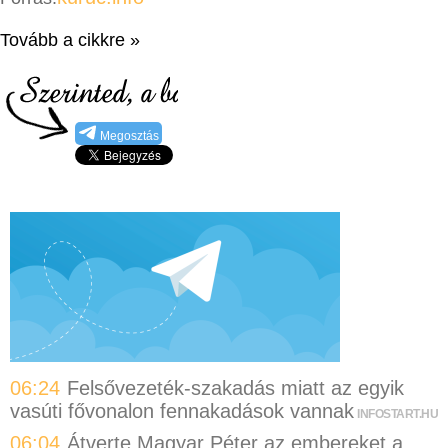
Tovább a cikkre »
Megosztás
06:24
Felsővezeték-szakadás miatt az egyik
vasúti fővonalon fennakadások vannak
INFOSTART.HU
06:04
Átverte Magyar Péter az embereket a