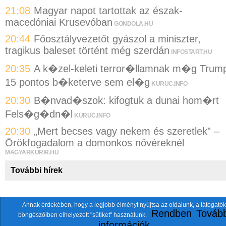
21:08
Magyar napot tartottak az észak-
macedóniai Krusevóban
GONDOLA.HU
20:44
Főosztályvezetőt gyászol a miniszter,
tragikus baleset történt még szerdán
INFOSTART.HU
20:35
A k�zel-keleti terror�llamnak m�g Trum
15 pontos b�keterve sem el�g
KURUC.INFO
20:30
B�nvad�szok: kifogtuk a dunai hom�rt
Fels�g�dn�l
KURUC.INFO
20:30
„Mert becses vagy nekem és szeretlek” –
Örökfogadalom a domonkos nővéreknél
MAGYARKURIR.HU
További hírek
Annak érdekében, hogy a legjobb élményt nyújtsa az oldalunk, a látogatók
A fentiekkel együtt összesen
118 oldalt
szemlézünk.
Rendben
Tovább
böngészőiben elhelyezett "sütiket" használunk.
ten.itezmen@itezmen
© 2026 Nemzeti.net - E-mail:
információk