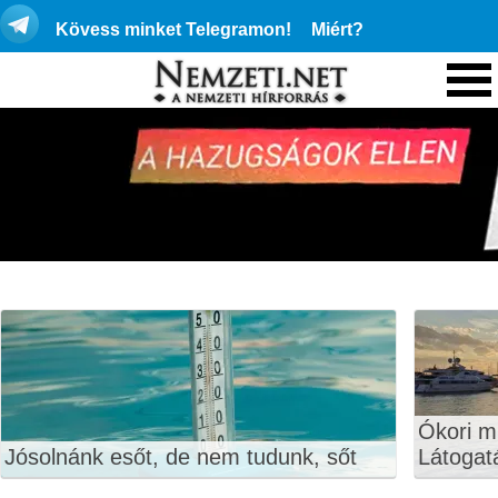
Kövess minket Telegramon!
Miért?
Ókori 
Jósolnánk esőt, de nem tudunk, sőt
Látogatá