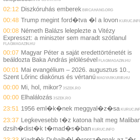
02:12
Diszkóruhás emberek
BIRCAHANG.ORG
00:48
Trump megint ford�tva �l a lovon
KURUC.INF
00:08
Németh Balázs leleplezte a Vitézy
Expresszt: a miniszter sem maradt szótlanul
FLAGMAGAZIN.HU
00:07
Magyar Péter a saját eredettörténetét is
beáldozta Baka András jelölésével
FLAGMAGAZIN.HU
00:01
Mai evangélium – 2026. augusztus 10.,
Szent Lőrinc diakónus és vértanú
MAGYARKURIR.HU
00:00
Mi, hol, mikor?
3SZEK.RO
00:00
Elhalálozás
3SZEK.RO
23:51
1956 eml�k�nek meggyal�z�sa
KURUC.IN
23:37
Legkevesebb t�z katona halt meg Maliba
dzsih�dist�k t�mad�s�ban
KURUC.INFO
23:33
Kiadt�k Dubajb�l �rorsz�gnak az "�r