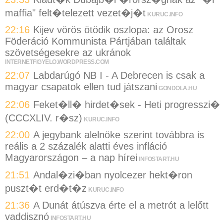
maffia" felt�telezett vezet�j�t
KURUC.INFO
22:16
Kijev vörös ötödik oszlopa: az Orosz
Föderáció Kommunista Pártjában találtak
szövetségesekre az ukránok
INTERNETFIGYELO.WORDPRESS.COM
22:07
Labdarúgó NB I - A Debrecen is csak a
magyar csapatok ellen tud játszani
GONDOLA.HU
22:06
Feket�ll� hirdet�sek - Heti progresszi�
(CCCXLIV. r�sz)
KURUC.INFO
22:00
A jegybank alelnöke szerint továbbra is
reális a 2 százalék alatti éves infláció
Magyarországon – a nap hírei
INFOSTART.HU
21:51
Andal�zi�ban nyolcezer hekt�ron
puszt�t erd�t�z
KURUC.INFO
21:36
A Dunát átúszva érte el a metrót a lelőtt
vaddisznó
INFOSTART.HU