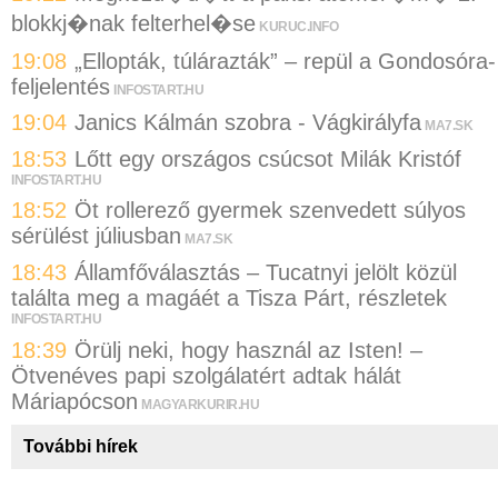
blokkj�nak felterhel�se
KURUC.INFO
19:08
„Ellopták, túlárazták” – repül a Gondosóra-
feljelentés
INFOSTART.HU
19:04
Janics Kálmán szobra - Vágkirályfa
MA7.SK
18:53
Lőtt egy országos csúcsot Milák Kristóf
INFOSTART.HU
18:52
Öt rollerező gyermek szenvedett súlyos
sérülést júliusban
MA7.SK
18:43
Államfőválasztás – Tucatnyi jelölt közül
találta meg a magáét a Tisza Párt, részletek
INFOSTART.HU
18:39
Örülj neki, hogy használ az Isten! –
Ötvenéves papi szolgálatért adtak hálát
Máriapócson
MAGYARKURIR.HU
További hírek