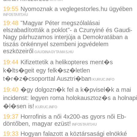
19:55
Nyomoznak a veglegestorles.hu ügyében
INFOSTART.HU
19:48
"Magyar Péter megszólalásai
elszabadították a poklot"- a Czunyiné és Gaudi-
Nagy párhuzamos interjúja a Demokratában a
tiszás önkénnyel szembeni jogvédelem
eszközeiről
GAUDINAGYTAMAS.HU
19:44
Kifizettetik a helikopteres ment�s
k�lts�geit egy felk�sz�letlen
t�r�z�csoporttal Ausztri�ban
KURUC.INFO
19:40
�gy dolgozn�k fel a k�pvisel�k a mai
incidenst: legyen roma holokausztoz�s a holnapi
�l�sen is!
KURUC.INFO
19:37
Horrofinis a női 4x200-as gyors női Eb-
döntőben, magyar ezüst!
INFOSTART.HU
19:33
Hogyan falazott a köztársasági elnökké