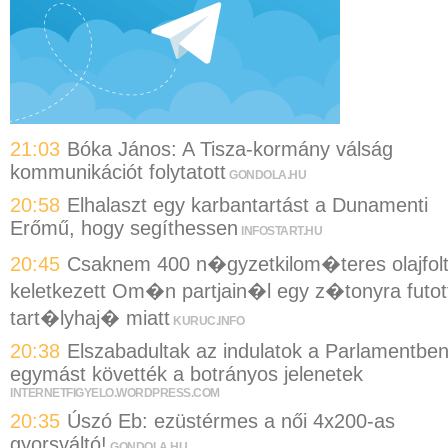
21:03
Bóka János: A Tisza-kormány válság
kommunikációt folytatott
GONDOLA.HU
20:58
Elhalaszt egy karbantartást a Dunamenti
Erőmű, hogy segíthessen
INFOSTART.HU
20:45
Csaknem 400 n�gyzetkilom�teres olajfol
keletkezett Om�n partjain�l egy z�tonyra futot
tart�lyhaj� miatt
KURUC.INFO
20:38
Elszabadultak az indulatok a Parlamentben
egymást követték a botrányos jelenetek
INTERNETFIGYELO.WORDPRESS.COM
20:35
Úszó Eb: ezüstérmes a női 4x200-as
gyorsváltó!
GONDOLA.HU