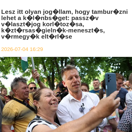
Lesz itt olyan jog�llam, hogy tambur�zni
lehet a k�l�nbs�get: passz�v
v�laszt�jog korl�toz�sa,
k�zt�rsas�gieln�k-meneszt�s,
v�rmegy�k elt�rl�se
2026-07-04 16:29