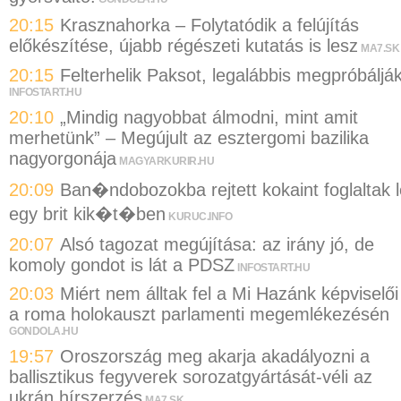
20:15
Krasznahorka – Folytatódik a felújítás
előkészítése, újabb régészeti kutatás is lesz
MA7.SK
20:15
Felterhelik Paksot, legalábbis megpróbáljá
INFOSTART.HU
20:10
„Mindig nagyobbat álmodni, mint amit
merhetünk” – Megújult az esztergomi bazilika
nagyorgonája
MAGYARKURIR.HU
20:09
Ban�ndobozokba rejtett kokaint foglaltak l
egy brit kik�t�ben
KURUC.INFO
20:07
Alsó tagozat megújítása: az irány jó, de
komoly gondot is lát a PDSZ
INFOSTART.HU
20:03
Miért nem álltak fel a Mi Hazánk képviselői
a roma holokauszt parlamenti megemlékezésén
GONDOLA.HU
19:57
Oroszország meg akarja akadályozni a
ballisztikus fegyverek sorozatgyártását-véli az
ukrán hírszerzés
MA7.SK