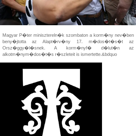
Magyar P�ter minisztereln�k szombaton a korm�ny nev�ben
beny�jtotta az Alapt�rv�ny 17. m�dos�t�s�t az
Orsz�ggy�l�snek. A korm�nyf� d�lut�n az
alkotm�nym�dos�t�s r�szleteit is ismertette.&bdquo