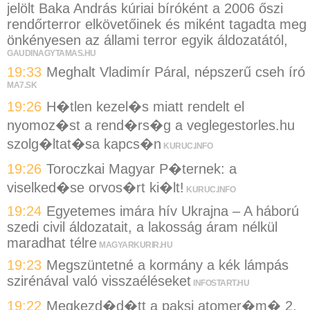
jelölt Baka András kúriai bíróként a 2006 őszi
rendőrterror elkövetőinek és miként tagadta meg
önkényesen az állami terror egyik áldozatától,
GAUDINAGYTAMAS.HU
19:33
Meghalt Vladimír Páral, népszerű cseh író
MA7.SK
19:26
H�tlen kezel�s miatt rendelt el
nyomoz�st a rend�rs�g a veglegestorles.hu
szolg�ltat�sa kapcs�n
KURUC.INFO
19:26
Toroczkai Magyar P�ternek: a
viselked�se orvos�rt ki�lt!
KURUC.INFO
19:24
Egyetemes imára hív Ukrajna – A háború
szedi civil áldozatait, a lakosság áram nélkül
maradhat télre
MAGYARKURIR.HU
19:23
Megszüntetné a kormány a kék lámpás
szirénával való visszaéléseket
INFOSTART.HU
19:22
Megkezd�d�tt a paksi atomer�m� 2.