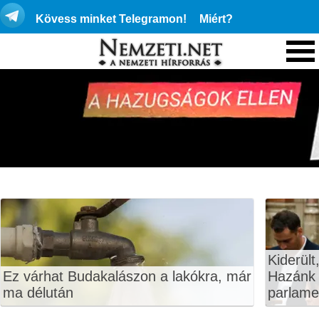
Kövess minket Telegramon!
Miért?
Kiderült
Ez várhat Budakalászon a lakókra, már
Hazánk 
ma délután
parlame