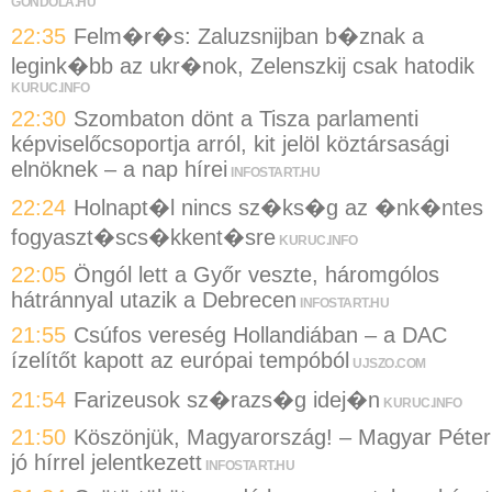
GONDOLA.HU
22:35
Felm�r�s: Zaluzsnijban b�znak a
legink�bb az ukr�nok, Zelenszkij csak hatodik
KURUC.INFO
22:30
Szombaton dönt a Tisza parlamenti
képviselőcsoportja arról, kit jelöl köztársasági
elnöknek – a nap hírei
INFOSTART.HU
22:24
Holnapt�l nincs sz�ks�g az �nk�ntes
fogyaszt�scs�kkent�sre
KURUC.INFO
22:05
Öngól lett a Győr veszte, háromgólos
hátránnyal utazik a Debrecen
INFOSTART.HU
21:55
Csúfos vereség Hollandiában – a DAC
ízelítőt kapott az európai tempóból
UJSZO.COM
21:54
Farizeusok sz�razs�g idej�n
KURUC.INFO
21:50
Köszönjük, Magyarország! – Magyar Péter
jó hírrel jelentkezett
INFOSTART.HU