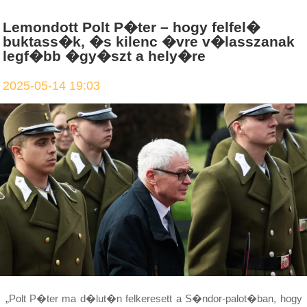
Lemondott Polt P�ter – hogy felfel�
buktass�k, �s kilenc �vre v�lasszanak
legf�bb �gy�szt a hely�re
2025-05-14 19:03
„Polt P�ter ma d�lut�n felkeresett a S�ndor-palot�ban, hogy