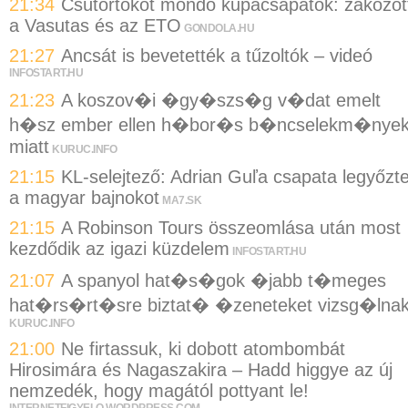
21:34
Csütörtököt mondó kupacsapatok: zakózot
a Vasutas és az ETO
GONDOLA.HU
21:27
Ancsát is bevetették a tűzoltók – videó
INFOSTART.HU
21:23
A koszov�i �gy�szs�g v�dat emelt
h�sz ember ellen h�bor�s b�ncselekm�nye
miatt
KURUC.INFO
21:15
KL-selejtező: Adrian Guľa csapata legyőzt
a magyar bajnokot
MA7.SK
21:15
A Robinson Tours összeomlása után most
kezdődik az igazi küzdelem
INFOSTART.HU
21:07
A spanyol hat�s�gok �jabb t�meges
hat�rs�rt�sre biztat� �zeneteket vizsg�lna
KURUC.INFO
21:00
Ne firtassuk, ki dobott atombombát
Hirosimára és Nagaszakira – Hadd higgye az új
nemzedék, hogy magától pottyant le!
INTERNETFIGYELO.WORDPRESS.COM