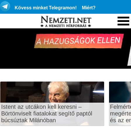
Kövess minket Telegramon!
Miért?
Istent az utcákon kell keresni –
Felmért
Börtönviselt fiatalokat segítő paptól
megértet
búcsúztak Milánóban
és az en