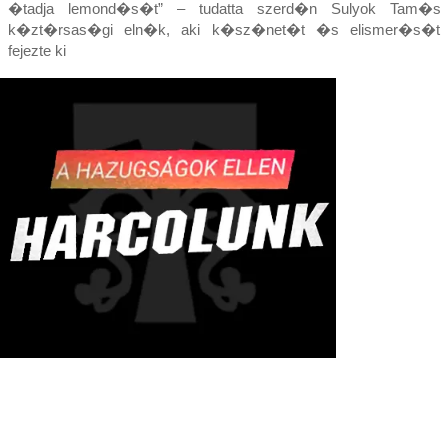
�tadja lemond�s�t” – tudatta szerd�n Sulyok Tam�s
k�zt�rsas�gi eln�k, aki k�sz�net�t �s elismer�s�t
fejezte ki