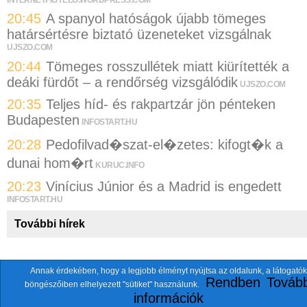
20:45
A spanyol hatóságok újabb tömeges
határsértésre biztató üzeneteket vizsgálnak
UJSZO.COM
20:44
Tömeges rosszullétek miatt kiürítették a
deáki fürdőt – a rendőrség vizsgálódik
UJSZO.COM
20:35
Teljes híd- és rakpartzár jön pénteken
Budapesten
INFOSTART.HU
20:28
Pedofilvad�szat-el�zetes: kifogt�k a
dunai hom�rt
KURUC.INFO
20:23
Vinícius Júnior és a Madrid is engedett
INFOSTART.HU
További hírek
Annak érdekében, hogy a legjobb élményt nyújtsa az oldalunk, a látogatók
A fentiekkel együtt összesen
118 oldalt
szemlézünk.
Rendben
Tovább
böngészőiben elhelyezett "sütiket" használunk.
ten.itezmen@itezmen
© 2026 Nemzeti.net - E-mail:
információk