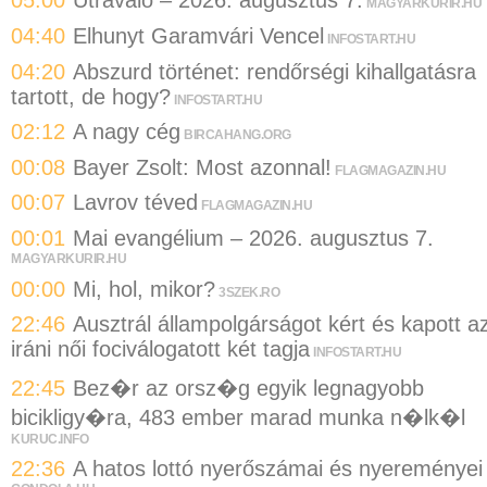
05:00
Útravaló – 2026. augusztus 7.
MAGYARKURIR.HU
04:40
Elhunyt Garamvári Vencel
INFOSTART.HU
04:20
Abszurd történet: rendőrségi kihallgatásra
tartott, de hogy?
INFOSTART.HU
02:12
A nagy cég
BIRCAHANG.ORG
00:08
Bayer Zsolt: Most azonnal!
FLAGMAGAZIN.HU
00:07
Lavrov téved
FLAGMAGAZIN.HU
00:01
Mai evangélium – 2026. augusztus 7.
MAGYARKURIR.HU
00:00
Mi, hol, mikor?
3SZEK.RO
22:46
Ausztrál állampolgárságot kért és kapott a
iráni női fociválogatott két tagja
INFOSTART.HU
22:45
Bez�r az orsz�g egyik legnagyobb
bicikligy�ra, 483 ember marad munka n�lk�l
KURUC.INFO
22:36
A hatos lottó nyerőszámai és nyereményei