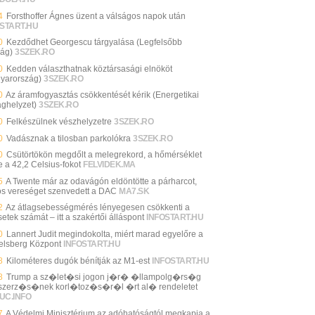
4
Forsthoffer Ágnes üzent a válságos napok után
START.HU
0
Kezdődhet Georgescu tárgyalása (Legfelsőbb
ság)
3SZEK.RO
0
Kedden választhatnak köztársasági elnököt
yarország)
3SZEK.RO
0
Az áramfogyasztás csökkentését kérik (Energetikai
ághelyzet)
3SZEK.RO
0
Felkészülnek vészhelyzetre
3SZEK.RO
0
Vadásznak a tilosban parkolókra
3SZEK.RO
0
Csütörtökön megdőlt a melegrekord, a hőmérséklet
e a 42,2 Celsius-fokot
FELVIDEK.MA
5
A Twente már az odavágón eldöntötte a párharcot,
os vereséget szenvedett a DAC
MA7.SK
2
Az átlagsebességmérés lényegesen csökkenti a
etek számát – itt a szakértői álláspont
INFOSTART.HU
0
Lannert Judit megindokolta, miért marad egyelőre a
elsberg Központ
INFOSTART.HU
8
Kilométeres dugók bénítják az M1-est
INFOSTART.HU
8
Trump a sz�let�si jogon j�r� �llampolg�rs�g
zerz�s�nek korl�toz�s�r�l �rt al� rendeletet
UC.INFO
7
A Védelmi Minisztérium az adóhatóságtól megkapja a