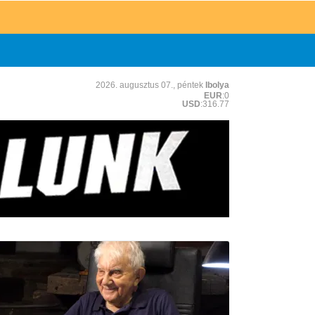
2026. augusztus 07., péntek
Ibolya
EUR
:0
USD
:316.77