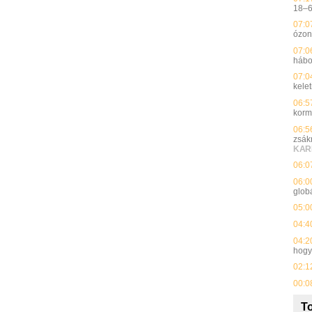
18–60
07:0
ózon
07:0
hábo
07:0
kelet
06:5
korm
06:5
zsák
KAR
06:0
06:0
glob
05:0
04:4
04:2
hog
02:1
00:0
To