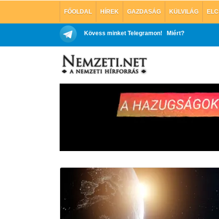
FŐOLDAL
HÍREK
GAZDASÁG
KÜLVILÁG
ELC
Kövess minket Telegramon!
Miért?