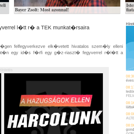
eli
Iste
Bayer Zsolt: Most azonnal!
fia
Híre
gyverrel l�tt r� a TEK munkat�rsaira
n felfegyverkezve elk�vetett hivatalos szem�ly elleni
ut�n egy id�s f�rfi egy g�z-riaszt� fegyverrel r�l�tt a
Hírdetés
08:3
éves 
08:1
ledö
FEL
08:1
látta
08:0
ALT
08:0
gond
GON