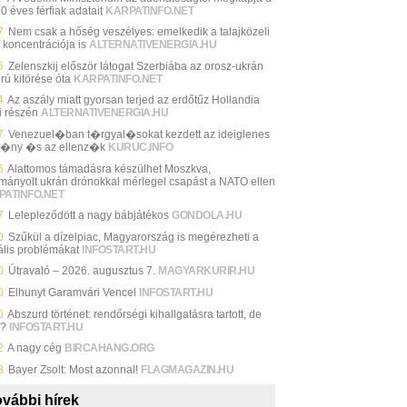
 éves férfiak adatait
KARPATINFO.NET
7
Nem csak a hőség veszélyes: emelkedik a talajközeli
 koncentrációja is
ALTERNATIVENERGIA.HU
6
Zelenszkij először látogat Szerbiába az orosz-ukrán
rú kitörése óta
KARPATINFO.NET
4
Az aszály miatt gyorsan terjed az erdőtűz Hollandia
i részén
ALTERNATIVENERGIA.HU
7
Venezuel�ban t�rgyal�sokat kezdett az ideiglenes
�ny �s az ellenz�k
KURUC.INFO
6
Alattomos támadásra készülhet Moszkva,
mányolt ukrán drónokkal mérlegel csapást a NATO ellen
PATINFO.NET
7
Lelepleződött a nagy bábjátékos
GONDOLA.HU
0
Szűkül a dízelpiac, Magyarország is megérezheti a
ális problémákat
INFOSTART.HU
0
Útravaló – 2026. augusztus 7.
MAGYARKURIR.HU
0
Elhunyt Garamvári Vencel
INFOSTART.HU
0
Abszurd történet: rendőrségi kihallgatásra tartott, de
y?
INFOSTART.HU
2
A nagy cég
BIRCAHANG.ORG
8
Bayer Zsolt: Most azonnal!
FLAGMAGAZIN.HU
vábbi hírek