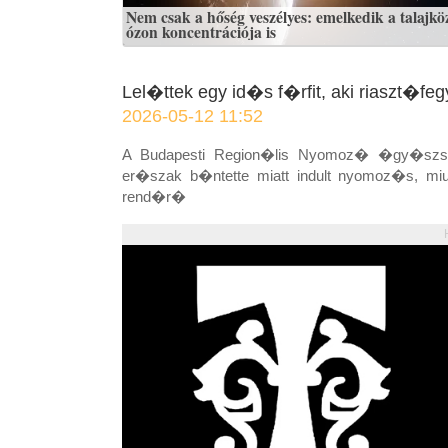
Nem csak a hőség veszélyes: emelkedik a talajköz
ózon koncentrációja is
Lel�ttek egy id�s f�rfit, aki riaszt�fe
2026-05-12 11:52
A Budapesti Region�lis Nyomoz� �gy�szs�ge
er�szak b�ntette miatt indult nyomoz�s, mi
rend�r�