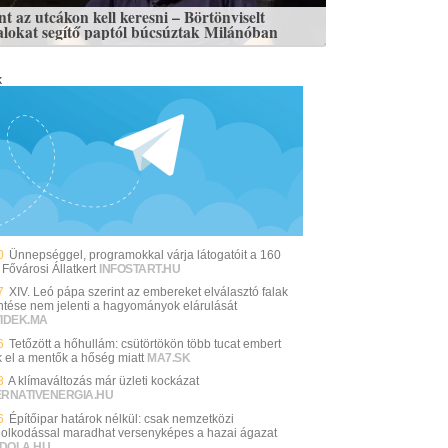
nt az utcákon kell keresni – Börtönviselt
talokat segítő paptól búcsúztak Milánóban
k
0
Ünnepséggel, programokkal várja látogatóit a 160
Fővárosi Állatkert
INFOSTART.HU
7
XIV. Leó pápa szerint az embereket elválasztó falak
ntése nem jelenti a hagyományok elárulását
VIDEK.MA
6
Tetőzött a hőhullám: csütörtökön több tucat embert
k el a mentők a hőség miatt
MA7.SK
8
A klímaváltozás már üzleti kockázat
ERNATIVENERGIA.HU
6
Építőipar határok nélkül: csak nemzetközi
olkodással maradhat versenyképes a hazai ágazat
DOLA.HU