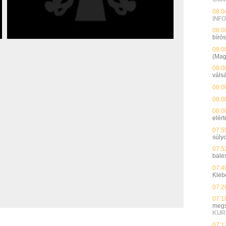
08:0
INFO
08:0
bíró
08:0
(Mag
08:0
váls
08:0
08:0
08:0
elért
07:5
súly
07:5
bales
07:4
Kleb
07:2
07:1
megs
KUR
07:1