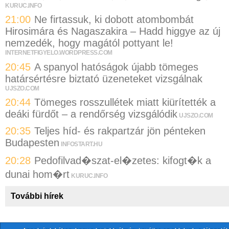
KURUC.INFO
21:00
Ne firtassuk, ki dobott atombombát
Hirosimára és Nagaszakira – Hadd higgye az új
nemzedék, hogy magától pottyant le!
INTERNETFIGYELO.WORDPRESS.COM
20:45
A spanyol hatóságok újabb tömeges
határsértésre biztató üzeneteket vizsgálnak
UJSZO.COM
20:44
Tömeges rosszullétek miatt kiürítették a
deáki fürdőt – a rendőrség vizsgálódik
UJSZO.COM
20:35
Teljes híd- és rakpartzár jön pénteken
Budapesten
INFOSTART.HU
20:28
Pedofilvad�szat-el�zetes: kifogt�k a
dunai hom�rt
KURUC.INFO
További hírek