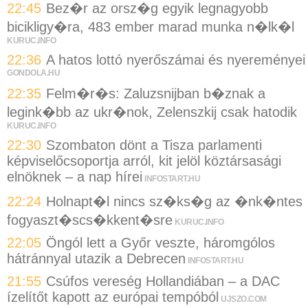
22:45
Bez�r az orsz�g egyik legnagyobb
bicikligy�ra, 483 ember marad munka n�lk�l
KURUC.INFO
22:36
A hatos lottó nyerőszámai és nyereményei
GONDOLA.HU
22:35
Felm�r�s: Zaluzsnijban b�znak a
legink�bb az ukr�nok, Zelenszkij csak hatodik
KURUC.INFO
22:30
Szombaton dönt a Tisza parlamenti
képviselőcsoportja arról, kit jelöl köztársasági
elnöknek – a nap hírei
INFOSTART.HU
22:24
Holnapt�l nincs sz�ks�g az �nk�ntes
fogyaszt�scs�kkent�sre
KURUC.INFO
22:05
Öngól lett a Győr veszte, háromgólos
hátránnyal utazik a Debrecen
INFOSTART.HU
21:55
Csúfos vereség Hollandiában – a DAC
ízelítőt kapott az európai tempóból
UJSZO.COM