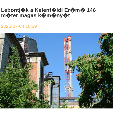
Lebontj�k a Kelenf�ldi Er�m� 146
m�ter magas k�m�ny�t
2026-07-04 10:39