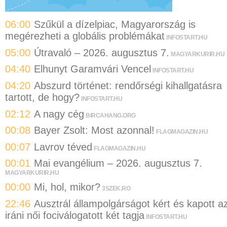
06:00
Szűkül a dízelpiac, Magyarország is
megérezheti a globális problémákat
INFOSTART.HU
05:00
Útravaló – 2026. augusztus 7.
MAGYARKURIR.HU
04:40
Elhunyt Garamvári Vencel
INFOSTART.HU
04:20
Abszurd történet: rendőrségi kihallgatásra
tartott, de hogy?
INFOSTART.HU
02:12
A nagy cég
BIRCAHANG.ORG
00:08
Bayer Zsolt: Most azonnal!
FLAGMAGAZIN.HU
00:07
Lavrov téved
FLAGMAGAZIN.HU
00:01
Mai evangélium – 2026. augusztus 7.
MAGYARKURIR.HU
00:00
Mi, hol, mikor?
3SZEK.RO
22:46
Ausztrál állampolgárságot kért és kapott a
iráni női fociválogatott két tagja
INFOSTART.HU