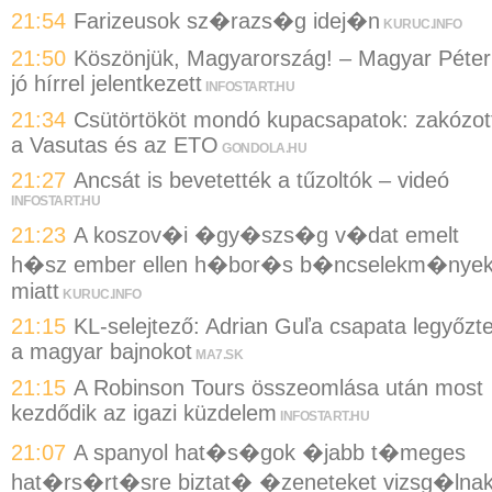
21:54
Farizeusok sz�razs�g idej�n
KURUC.INFO
21:50
Köszönjük, Magyarország! – Magyar Péter
jó hírrel jelentkezett
INFOSTART.HU
21:34
Csütörtököt mondó kupacsapatok: zakózot
a Vasutas és az ETO
GONDOLA.HU
21:27
Ancsát is bevetették a tűzoltók – videó
INFOSTART.HU
21:23
A koszov�i �gy�szs�g v�dat emelt
h�sz ember ellen h�bor�s b�ncselekm�nye
miatt
KURUC.INFO
21:15
KL-selejtező: Adrian Guľa csapata legyőzt
a magyar bajnokot
MA7.SK
21:15
A Robinson Tours összeomlása után most
kezdődik az igazi küzdelem
INFOSTART.HU
21:07
A spanyol hat�s�gok �jabb t�meges
hat�rs�rt�sre biztat� �zeneteket vizsg�lna