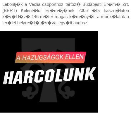
Lebontj�k a Veolia csoporthoz tartoz� Budapesti Er�m� Zrt.
(BERT) Kelenf�ldi Er�m�j�nek 2005 �ta haszn�laton
k�v�l l�v� 146 m�ter magas k�m�ny�t, a munk�latok a
ter�let helyre�ll�t�s�val egy�tt augusz