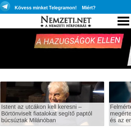
Kövess minket Telegramon!
Miért?
Istent az utcákon kell keresni –
Felmért
Börtönviselt fiatalokat segítő paptól
megértet
búcsúztak Milánóban
és az en