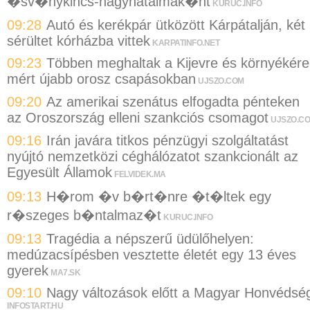
�sv�nykincs-nagyhatalmak�nt
KURUC.INFO
09:28
Autó és kerékpár ütközött Kárpátalján, két
sérültet kórházba vittek
KARPATINFO.NET
09:23
Többen meghaltak a Kijevre és környékére
mért újabb orosz csapásokban
UJSZO.COM
09:20
Az amerikai szenátus elfogadta pénteken
az Oroszország elleni szankciós csomagot
UJSZO.C
09:16
Irán javára titkos pénzügyi szolgáltatást
nyújtó nemzetközi céghálózatot szankcionált az
Egyesült Államok
FELVIDEK.MA
09:13
H�rom �v b�rt�nre �t�ltek egy
r�szeges b�ntalmaz�t
KURUC.INFO
09:13
Tragédia a népszerű üdülőhelyen:
medúzacsípésben vesztette életét egy 13 éves
gyerek
MA7.SK
09:10
Nagy változások előtt a Magyar Honvédsé
INFOSTART.HU