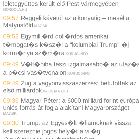
leletegyüttes került elő Pest vármegyében
GONDOLA.HU
09:57
Reggeli kávétól az alkonyatig – mesél a
Mátyusföld
MA7.SK
09:52
Egymilli�rd doll�rdos amerikai
t�mogat�s k�sz�l a "kolumbiai Trump" �j
korm�nya sz�m�ra
KURUC.INFO
09:49
V�lt�hiba teszi izgalmasabb� az utaz�s
a p�csi vas�tvonalon
KURUC.INFO
09:49
Zúg a vagyonvisszaszerzés: befutottak az
első milliárdok
INFOSTART.HU
09:36
Magyar Péter: a 6000 milliárd forint európa
uniós forrás át fogja alakítani Magyarországot
MA7.SK
09:30
Trump: az Egyes�lt �llamoknak vissza
kell szereznie jogos hely�t a vil�g