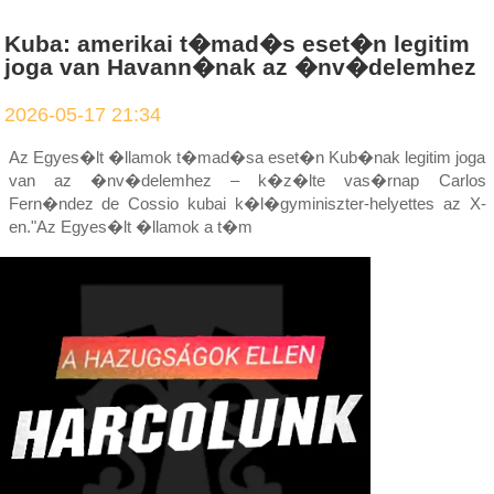
Kuba: amerikai t�mad�s eset�n legitim
joga van Havann�nak az �nv�delemhez
2026-05-17 21:34
Az Egyes�lt �llamok t�mad�sa eset�n Kub�nak legitim joga
van az �nv�delemhez – k�z�lte vas�rnap Carlos
Fern�ndez de Cossio kubai k�l�gyminiszter-helyettes az X-
en."Az Egyes�lt �llamok a t�m