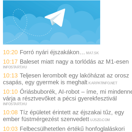
10:20
Forró nyári éjszakákon…
MA7.SK
10:17
Baleset miatt nagy a torlódás az M1-esen
INFOSTART.HU
10:13
Teljesen lerombolt egy lakóházat az orosz
csapás, egy gyermek is meghalt
KARPATINFO.NET
10:10
Óriásbuborék, AI-robot – íme, mi mindenne
várja a résztvevőket a pécsi gyerekfesztivál
INFOSTART.HU
10:08
Tíz épületet érintett az éjszakai tűz, egy
ember füstmérgezést szenvedett
UJSZO.COM
10:03
Felbecsülhetetlen értékű honfoglaláskori