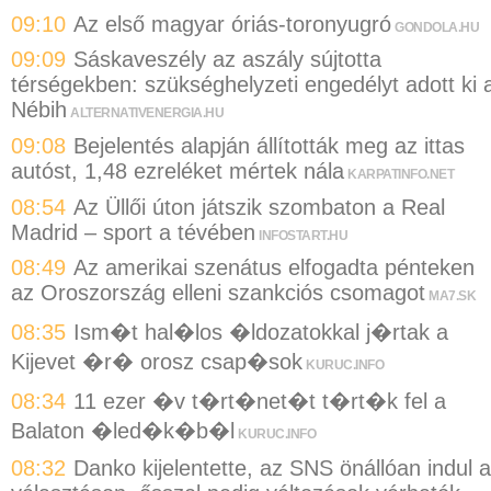
09:10
Az első magyar óriás-toronyugró
GONDOLA.HU
09:09
Sáskaveszély az aszály sújtotta
térségekben: szükséghelyzeti engedélyt adott ki 
Nébih
ALTERNATIVENERGIA.HU
09:08
Bejelentés alapján állították meg az ittas
autóst, 1,48 ezreléket mértek nála
KARPATINFO.NET
08:54
Az Üllői úton játszik szombaton a Real
Madrid – sport a tévében
INFOSTART.HU
08:49
Az amerikai szenátus elfogadta pénteken
az Oroszország elleni szankciós csomagot
MA7.SK
08:35
Ism�t hal�los �ldozatokkal j�rtak a
Kijevet �r� orosz csap�sok
KURUC.INFO
08:34
11 ezer �v t�rt�net�t t�rt�k fel a
Balaton �led�k�b�l
KURUC.INFO
08:32
Danko kijelentette, az SNS önállóan indul a