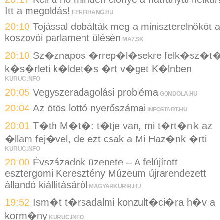
Itt a megoldás!
FERFIHANG.HU
20:10
Tojással dobálták meg a miniszterelnököt a
koszovói parlament ülésén
MA7.SK
20:10
Sz�znapos �rrep�l�sekre felk�sz�t
k�s�rleti k�ldet�s �rt v�get K�lnben
KURUC.INFO
20:05
Vegyszeradagolási probléma
GONDOLA.HU
20:04
Az ötös lottó nyerőszámai
INFOSTART.HU
20:01
T�th M�t�: t�tje van, mi t�rt�nik az
�llam fej�vel, de ezt csak a Mi Haz�nk �rti
KURUC.INFO
20:00
Évszázadok üzenete – A felújított
esztergomi Keresztény Múzeum újrarendezett
állandó kiállításáról
MAGYARKURIR.HU
19:52
Ism�t t�rsadalmi konzult�ci�ra h�v a
korm�ny
KURUC.INFO