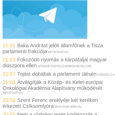
21:31
Baka Andrást jelöli államfőnek a Tisza
parlamenti frakciója
INFOSTART.HU
21:23
Fokozódó nyomás a kárpátaljai magyar
diaszpóra ellen
INTERNETFIGYELO.WORDPRESS.COM
21:07
Tojást dobáltak a parlament ülésén
GONDOLA.
21:03
Átvilágítják a Közép- és Kelet-európai
Onkológiai Akadémia Alapítvány működését
INFOSTART.HU
20:58
Szent Ferenc ereklyéje két keréken
érkezett Csíksomlyóra
MAGYARKURIR.HU
20:55
Nem a vízhiány miatt korlátozzák a