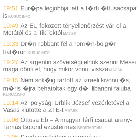
19:51
Eur�pa legjobbja lett a f�rfi �ttusacsapa
is
KURUC.INFO
19:49
Az EU fokozott tényellenőrzést vár el a
Metától és a TikToktól
MA7.SK
19:33
Dr�n robbant fel a rom�n-bolg�r
hat�ron
KURUC.INFO
19:27
Az argentin szövetségi elnök szerint Messi
maga dönti el, hogy mikor vonul vissza
MA7.SK
19:15
Nem sok�ig tartott az izraeli kivonul�s,
m�ris �jra behatoltak egy d�l-libanoni faluba
KURUC.INFO
19:14
Az ipolysági Urblík József vezérletével a
Vasas kiütötte a ZTE-t
MA7.SK
19:06
Öttusa Eb – A magyar férfi csapat arany-,
Tamás Botond ezüstérmes
INFOSTART.HU
19:05
Szerbia erősíteni szeretné az