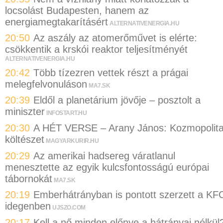
locsolást Budapesten, hanem az
energiamegtakarításért
ALTERNATIVENERGIA.HU
20:50
Az aszály az atomerőművet is elérte:
csökkentik a krskói reaktor teljesítményét
ALTERNATIVENERGIA.HU
20:42
Több tízezren vettek részt a prágai
melegfelvonuláson
MA7.SK
20:39
Eldől a planetárium jövője – posztolt a
miniszter
INFOSTART.HU
20:30
A HÉT VERSE – Arany János: Kozmopolit
költészet
MAGYARKURIR.HU
20:29
Az amerikai hadsereg váratlanul
menesztette az egyik kulcsfontosságú európai
tábornokát
MA7.SK
20:19
Emberhátrányban is pontott szerzett a KF
idegenben
UJSZO.COM
20:17
Kell a nő minden előnye a hátrányai nélkül