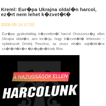
Kreml: Eur�pa Ukrajna oldal�n harcol,
ez�rt nem lehet k�zvet�t�
2026-05-14 17:02
Eur�pa gyakorlatilag k�zvetlen�l harcol Oroszorsz�g ellen
Ukrajna oldal�n, ami kiz�rja, hogy k�zvet�t� lehessen –
nyilatkozott Dmitrij Peszkov, az orosz eln�k sajt�titk�ra
cs�t�rt�k�n �js�g�r�knak Mos