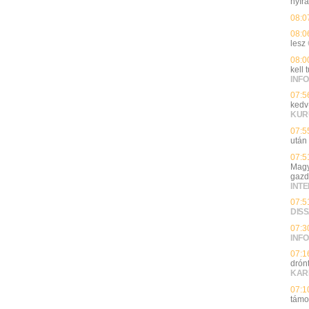
nyírá
08:0
08:0
lesz
08:0
kell
INFO
07:5
kedv
KUR
07:5
után
07:5
Magy
gazd
INT
07:5
DIS
07:3
INFO
07:1
drón
KAR
07:1
támo