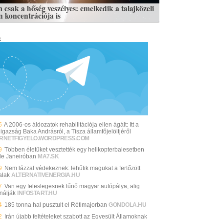
 csak a hőség veszélyes: emelkedik a talajközeli
n koncentrációja is
k
5
A 2006-os áldozatok rehabilitációja ellen ágált: Itt a
igazság Baka Andrásról, a Tisza államfőjelöltjéről
ERNETFIGYELO.WORDPRESS.COM
9
Többen életüket vesztették egy helikopterbalesetben
de Janeiróban
MA7.SK
9
Nem lázzal védekeznek: lehűtik magukat a fertőzött
alak
ALTERNATIVENERGIA.HU
7
Van egy feleslegesnek tűnő magyar autópálya, alig
nálják
INFOSTART.HU
4
185 tonna hal pusztult el Rétimajorban
GONDOLA.HU
2
Irán újabb feltételeket szabott az Egyesült Államoknak