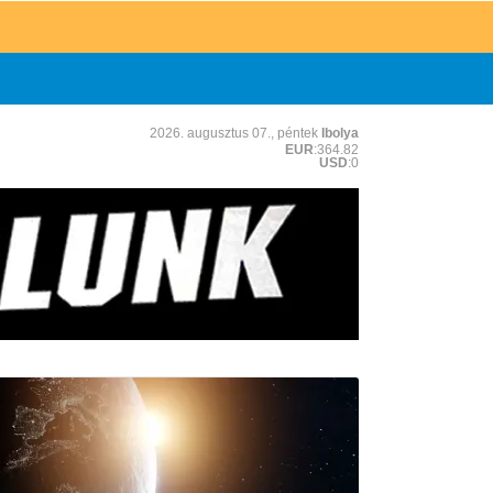
2026. augusztus 07., péntek
Ibolya
EUR
:364.82
USD
:0