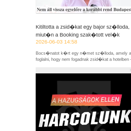
Nem áll vissza egyelőre a korábbi rend Budapes
Kitiltotta a zsid�kat egy bajor sz�ll
miut�n a Booking szak�tott vel�k
2026-06-03 14:58
Bocs�natot k�rt egy n�met sz�lloda, amely azz
foglalni, hogy nem fogadnak zsid�kat a hotel