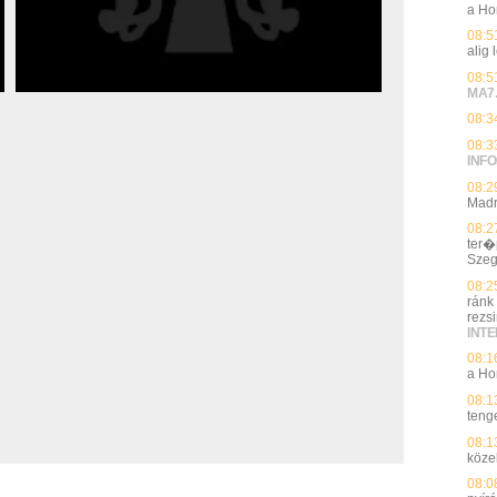
a Ho
08:5
alig 
08:5
MA7
08:3
08:3
INFO
08:2
Madr
08:2
ter�
Sze
08:2
ránk
rezs
INT
08:1
a Ho
08:1
teng
08:1
közel
08:0