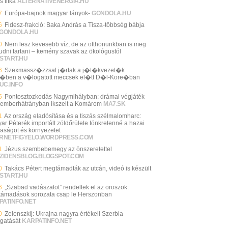
s titka
ALTERNATIVENERGIA.HU
7
Európa-bajnok magyar lányok-
GONDOLA.HU
6
Fidesz-frakció: Baka András a Tisza-többség bábja
GONDOLA.HU
0
Nem lesz kevesebb víz, de az otthonunkban is meg
 tudni tartani – kemény szavak az ökológustól
START.HU
6
Szexmassz�zzsal j�rtak a j�t�kvezet�k
�ben a v�logatott meccsek el�tt D�l-Kore�ban
UC.INFO
5
Pontosztozkodás Nagymihályban: drámai végjáték
 emberhátrányban ikszelt a Komárom
MA7.SK
1
Az ország eladósítása és a tiszás szélmalomharc:
ar Péterék importált zöldőrülete tönkretenné a hazai
aságot és környezetet
ERNETFIGYELO.WORDPRESS.COM
1
Jézus szembebemegy az önszeretettel
SZIDENSBLOG.BLOGSPOT.COM
0
Takács Pétert megtámadták az utcán, videó is készült
START.HU
6
„Szabad vadászatot” rendeltek el az oroszok:
támadások sorozata csap le Herszonban
PATINFO.NET
0
Zelenszkij: Ukrajna nagyra értékeli Szerbia
gatását
KARPATINFO.NET