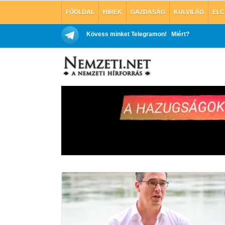
FŐOLDAL
HÍREK
GAZDASÁG
KÜLVILÁG
ELC
Kövess minket Telegramon!
Miért?