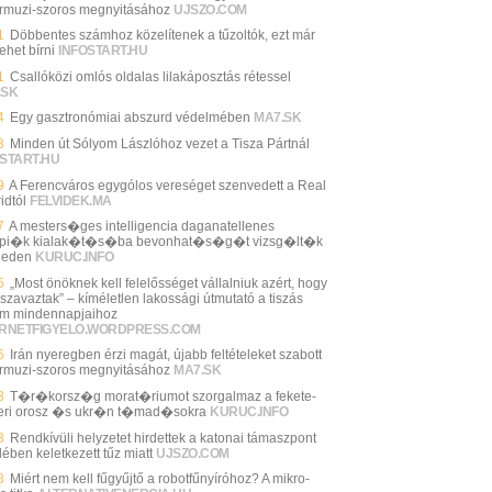
rmuzi-szoros megnyitásához
UJSZO.COM
1
Döbbentes számhoz közelítenek a tűzoltók, ezt már
lehet bírni
INFOSTART.HU
1
Csallóközi omlós oldalas lilakáposztás rétessel
.SK
4
Egy gasztronómiai abszurd védelmében
MA7.SK
3
Minden út Sólyom Lászlóhoz vezet a Tisza Pártnál
START.HU
9
A Ferencváros egygólos vereséget szenvedett a Real
idtól
FELVIDEK.MA
7
A mesters�ges intelligencia daganatellenes
pi�k kialak�t�s�ba bevonhat�s�g�t vizsg�lt�k
geden
KURUC.INFO
5
„Most önöknek kell felelősséget vállalniuk azért, hogy
 szavaztak” – kíméletlen lakossági útmutató a tiszás
im mindennapjaihoz
ERNETFIGYELO.WORDPRESS.COM
6
Irán nyeregben érzi magát, újabb feltételeket szabott
rmuzi-szoros megnyitásához
MA7.SK
3
T�r�korsz�g morat�riumot szorgalmaz a fekete-
eri orosz �s ukr�n t�mad�sokra
KURUC.INFO
3
Rendkívüli helyzetet hirdettek a katonai támaszpont
ében keletkezett tűz miatt
UJSZO.COM
8
Miért nem kell fűgyűjtő a robotfűnyíróhoz? A mikro-