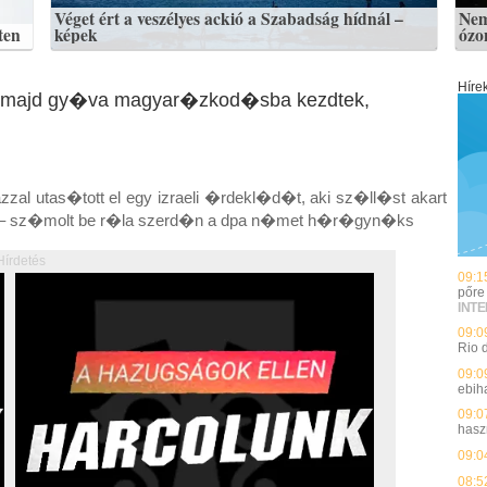
Véget ért a veszélyes ackió a Szabadság hídnál –
Nem
ten
képek
ózo
Híre
oda, majd gy�va magyar�zkod�sba kezdtek,
al utas�tott el egy izraeli �rdekl�d�t, aki sz�ll�st akart
ben – sz�molt be r�la szerd�n a dpa n�met h�r�gyn�ks
Hírdetés
09:1
pőre 
INT
09:0
Rio 
09:0
ebih
09:0
hasz
09:0
08:5