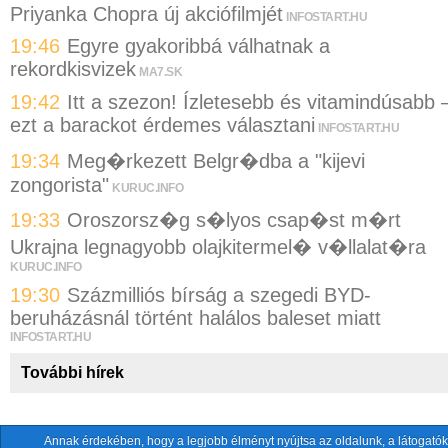
Priyanka Chopra új akciófilmjét
INFOSTART.HU
19:46
Egyre gyakoribbá válhatnak a
rekordkisvizek
MA7.SK
19:42
Itt a szezon! Ízletesebb és vitamindúsabb 
ezt a barackot érdemes választani
INFOSTART.HU
19:34
Meg�rkezett Belgr�dba a "kijevi
zongorista"
KURUC.INFO
19:33
Oroszorsz�g s�lyos csap�st m�rt
Ukrajna legnagyobb olajkitermel� v�llalat�ra
KURUC.INFO
19:30
Százmilliós bírság a szegedi BYD-
beruházásnál történt halálos baleset miatt
INFOSTART.HU
További hírek
Annak érdekében, hogy a legjobb élményt nyújtsa az oldalunk, a látogatók