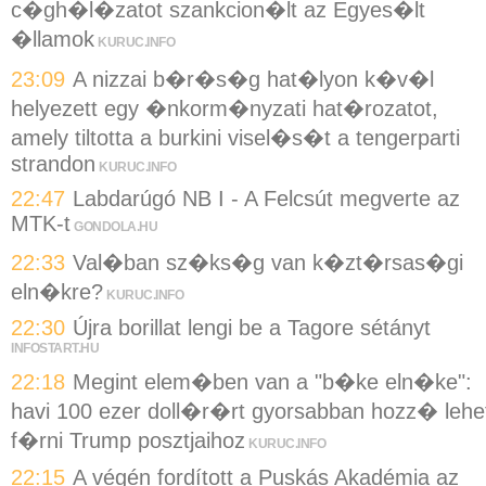
c�gh�l�zatot szankcion�lt az Egyes�lt
�llamok
KURUC.INFO
23:09
A nizzai b�r�s�g hat�lyon k�v�l
helyezett egy �nkorm�nyzati hat�rozatot,
amely tiltotta a burkini visel�s�t a tengerparti
strandon
KURUC.INFO
22:47
Labdarúgó NB I - A Felcsút megverte az
MTK-t
GONDOLA.HU
22:33
Val�ban sz�ks�g van k�zt�rsas�gi
eln�kre?
KURUC.INFO
22:30
Újra borillat lengi be a Tagore sétányt
INFOSTART.HU
22:18
Megint elem�ben van a "b�ke eln�ke":
havi 100 ezer doll�r�rt gyorsabban hozz� lehe
f�rni Trump posztjaihoz
KURUC.INFO
22:15
A végén fordított a Puskás Akadémia az