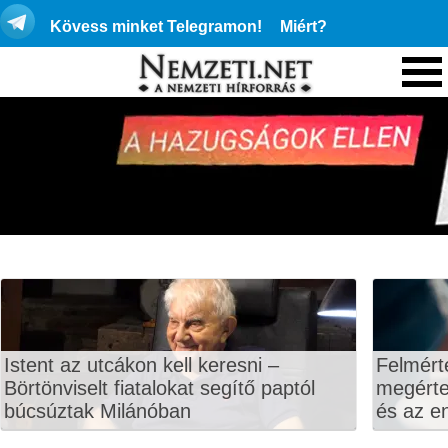
Kövess minket Telegramon!
Miért?
Istent az utcákon kell keresni –
Felmért
Börtönviselt fiatalokat segítő paptól
megértet
búcsúztak Milánóban
és az en