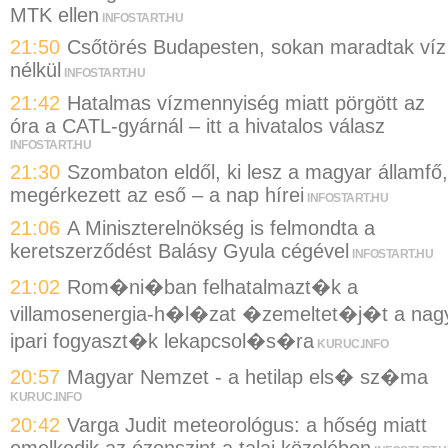
MTK ellen
INFOSTART.HU
21:50
Csőtörés Budapesten, sokan maradtak víz
nélkül
INFOSTART.HU
21:42
Hatalmas vízmennyiség miatt pörgött az
óra a CATL-gyárnál – itt a hivatalos válasz
INFOSTART.HU
21:30
Szombaton eldől, ki lesz a magyar államfő,
megérkezett az eső – a nap hírei
INFOSTART.HU
21:06
A Miniszterelnökség is felmondta a
keretszerződést Balásy Gyula cégével
INFOSTART.HU
21:02
Rom�ni�ban felhatalmazt�k a
villamosenergia-h�l�zat �zemeltet�j�t a nag
ipari fogyaszt�k lekapcsol�s�ra
KURUC.INFO
20:57
Magyar Nemzet - a hetilap els� sz�ma
KURUC.INFO
20:42
Varga Judit meteorológus: a hőség miatt
emelkedik az ózonszint a talaj közelében