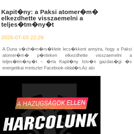
Kapit�ny: a Paksi atomer�m�
elkezdhette visszaemelni a
teljes�tm�ny�t
2026-07-03 22:26
A Duna v�zh�m�rs�klete lecs�kkent annyira, hogy a Paksi
atomer�m� p�nteken elkezdhette visszaemelni a
teljes�tm�ny�t – �rta Kapit�ny Istv�n gazdas�gi �s
energetikai miniszter Facebook-oldal�n.Az ato