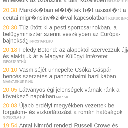
INFOSTART.
20:38
Marokk�ban el�t�ltek h�t taxisof�rt a
ceutai migr�nsinv�zi�val kapcsolatban
KURUC.INF
20:30
Tűz ütött ki a pesti sportcsarnokban, a
belügyminiszter szerint veszélyben az Európa-
bajnokság
INFOSTART.HU
20:18
Feledy Botond: az alapoktól szervezzük újj
és alakítjuk át a Magyar Külügyi Intézetet
INFOSTART.HU
20:10
Vasmiséjét ünnepelte Csóka Gáspár
bencés szerzetes a pannonhalmi bazilikában
MAGYARKURIR.HU
20:05
Látványos égi jelenségek várnak ránk a
következő napokban
MA7.SK
20:03
Újabb erdélyi megyékben vezettek be
forgalom- és vízkorlátozást a román hatóságok
GONDOLA.HU
19:54
Antal Nimród rendezi Russell Crowe és