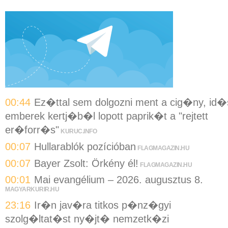
00:44
Ez�ttal sem dolgozni ment a cig�ny, id�
emberek kertj�b�l lopott paprik�t a "rejtett
er�forr�s"
KURUC.INFO
00:07
Hullarablók pozícióban
FLAGMAGAZIN.HU
00:07
Bayer Zsolt: Örkény él!
FLAGMAGAZIN.HU
00:01
Mai evangélium – 2026. augusztus 8.
MAGYARKURIR.HU
23:16
Ir�n jav�ra titkos p�nz�gyi
szolg�ltat�st ny�jt� nemzetk�zi