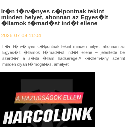
Ir�n t�rv�nyes c�lpontnak tekint
minden helyet, ahonnan az Egyes�lt
�llamok t�mad�st ind�t ellene
2026-07-08 11:04
Ir�n t�rv�nyes c�lpontnak tekint minden helyet, ahonnan az
Egyes�lt �llamok t�mad�st ind�t ellene – jelentette be
szerd�n a s�ita �llam hadserege.A k�zlem�ny szerint
minden olyan t�mogat�s, amelyet