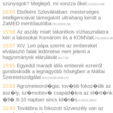
szúnyogok? Meglepő, mi vonzza őket
UJSZO.COM
16:00
Elsőként Szlovákiában: mesterséges
intelligenciával támogatott ultrahang került a
ZaMED mentőautóiba
FELVIDEK.MA
15:58
Az aszály miatt takarékos vízhasználatra
kéri a lakosokat Komárom és a KOMVaK
FELVIDEK.M
15:57
XIV. Leó pápa szerint az embereket
elválasztó falak ledöntése nem jelenti a
hagyományok elárulását
MA7.SK
15:55
Egyedül maradt idős emberek ezreiről
gondoskodik a legnagyobb hőségben a Máltai
Szeretetszolgálat
MAGYARKURIR.HU
15:53
Agrometeorol�gia: tov�bb fokoz�dik az
asz�ly, sz�mottev� csapad�kra az el�tt�nk
�ll� 8-10 napban sincs kil�t�s
KURUC.INFO
15:43
Továbbra is fokozott tűzveszély van az