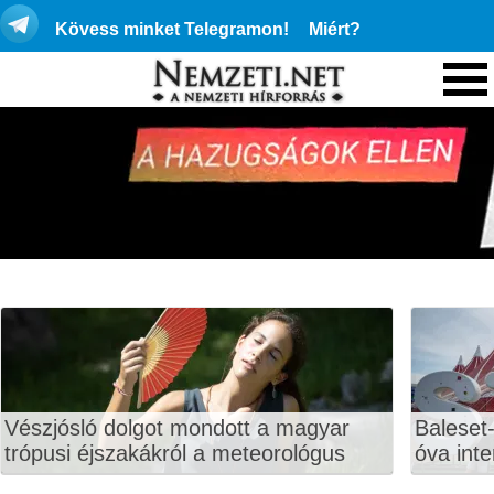
Kövess minket Telegramon!
Miért?
Vészjósló dolgot mondott a magyar
Baleset-
trópusi éjszakákról a meteorológus
óva inte