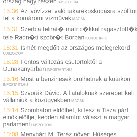
ország nagy részén
UJSZO.COM
15:36
Az ivóvízzel való takarékoskodásra szólítot
fel a komáromi vízművek
MA7.SK
15:31
Szerbia felirat� matric�kkal ragasztott�
tele Radn�ti szobr�t Borban
KURUC.INFO
15:31
Ismét megdőlt az országos melegrekord
UJSZO.COM
15:28
Fontos változás csütörtöktől a
Dunakanyarban
INFOSTART.HU
15:16
Most a benzinesek örülhetnek a kutakon
INFOSTART.HU
15:15
Szvorák Dávid: A fiataloknak szerepet kell
vállalniuk a közügyekben
MA7.SK
15:14
Szombaton eldőlhet, ki lesz a Tisza párt
elnökjelöltje, kedden államfőt választ a magyar
parlament
UJSZO.COM
15:08
Menyhárt M. Teréz nővér: Hűséges