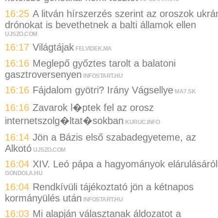
16:25
A litván hírszerzés szerint az oroszok ukrá
drónokat is bevethetnek a balti államok ellen
UJSZO.COM
16:17
Világtájak
FELVIDEK.MA
16:16
Meglepő győztes tarolt a balatoni
gasztroversenyen
INFOSTART.HU
16:16
Fájdalom gyötri? Irány Vágsellye
MA7.SK
16:16
Zavarok l�ptek fel az orosz
internetszolg�ltat�sokban
KURUC.INFO
16:14
Jön a Bázis első szabadegyeteme, az
Alkotó
UJSZO.COM
16:04
XIV. Leó pápa a hagyományok elárulásáról
GONDOLA.HU
16:04
Rendkívüli tájékoztató jön a kétnapos
kormányülés után
INFOSTART.HU
16:03
Mi alapján választanak áldozatot a