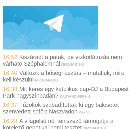
16:52
Kiszáradt a patak, de vízkorlátozás nem
várható Széphalomnál
INFOSTART.HU
16:40
Változik a hőségriasztás – mutatjuk, mire
kell készülni
INFOSTART.HU
16:38
Mit keres egy katolikus pap-DJ a Budapest
Park nagyszínpadán?
MAGYARKURIR.HU
16:37
Tűzoltók szabadítottak ki egy balesetet
szenvedett sofőrt Naszvadon
MA7.SK
16:28
A világelső női teniszező támogatja a
kötelező genetikai nemi tesztet
INFOSTART.HU