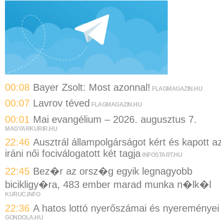
00:08
Bayer Zsolt: Most azonnal!
FLAGMAGAZIN.HU
00:07
Lavrov téved
FLAGMAGAZIN.HU
00:01
Mai evangélium – 2026. augusztus 7.
MAGYARKURIR.HU
22:46
Ausztrál állampolgárságot kért és kapott a
iráni női fociválogatott két tagja
INFOSTART.HU
22:45
Bez�r az orsz�g egyik legnagyobb
bicikligy�ra, 483 ember marad munka n�lk�l
KURUC.INFO
22:36
A hatos lottó nyerőszámai és nyereményei
GONDOLA.HU