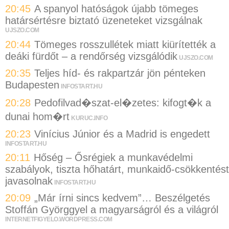
20:45
A spanyol hatóságok újabb tömeges
határsértésre biztató üzeneteket vizsgálnak
UJSZO.COM
20:44
Tömeges rosszullétek miatt kiürítették a
deáki fürdőt – a rendőrség vizsgálódik
UJSZO.COM
20:35
Teljes híd- és rakpartzár jön pénteken
Budapesten
INFOSTART.HU
20:28
Pedofilvad�szat-el�zetes: kifogt�k a
dunai hom�rt
KURUC.INFO
20:23
Vinícius Júnior és a Madrid is engedett
INFOSTART.HU
20:11
Hőség – Ősrégiek a munkavédelmi
szabályok, tiszta hőhatárt, munkaidő-csökkentést
javasolnak
INFOSTART.HU
20:09
„Már írni sincs kedvem”… Beszélgetés
Stoffán Györggyel a magyarságról és a világról
INTERNETFIGYELO.WORDPRESS.COM