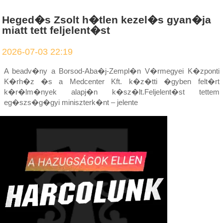
Heged�s Zsolt h�tlen kezel�s gyan�ja
miatt tett feljelent�st
2026-07-03 22:19
A beadv�ny a Borsod-Aba�j-Zempl�n V�rmegyei K�zponti
K�rh�z �s a Medcenter Kft. k�z�tti �gyben felt�rt
k�r�lm�nyek alapj�n k�sz�lt.Feljelent�st tettem
eg�szs�g�gyi miniszterk�nt – jelente