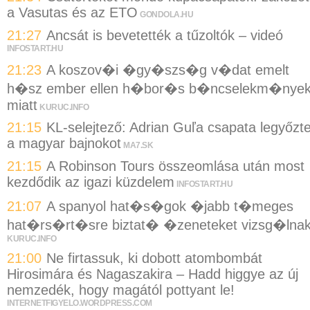
a Vasutas és az ETO
GONDOLA.HU
21:27
Ancsát is bevetették a tűzoltók – videó
INFOSTART.HU
21:23
A koszov�i �gy�szs�g v�dat emelt
h�sz ember ellen h�bor�s b�ncselekm�nye
miatt
KURUC.INFO
21:15
KL-selejtező: Adrian Guľa csapata legyőzt
a magyar bajnokot
MA7.SK
21:15
A Robinson Tours összeomlása után most
kezdődik az igazi küzdelem
INFOSTART.HU
21:07
A spanyol hat�s�gok �jabb t�meges
hat�rs�rt�sre biztat� �zeneteket vizsg�lna
KURUC.INFO
21:00
Ne firtassuk, ki dobott atombombát
Hirosimára és Nagaszakira – Hadd higgye az új
nemzedék, hogy magától pottyant le!
INTERNETFIGYELO.WORDPRESS.COM