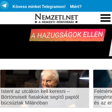
Kövess minket Telegramon!
Miért?
Istent az utcákon kell keresni –
Felmért
Börtönviselt fiatalokat segítő paptól
megértet
búcsúztak Milánóban
és az en