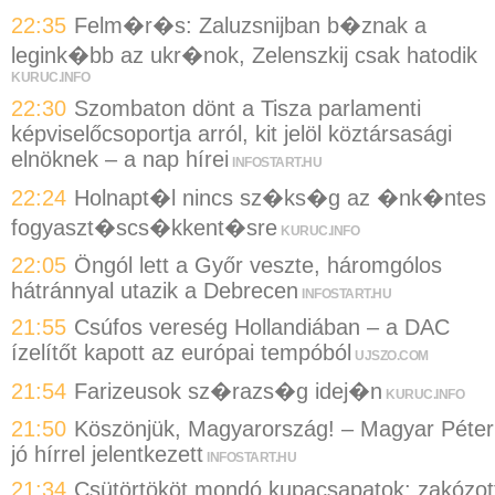
22:35
Felm�r�s: Zaluzsnijban b�znak a
legink�bb az ukr�nok, Zelenszkij csak hatodik
KURUC.INFO
22:30
Szombaton dönt a Tisza parlamenti
képviselőcsoportja arról, kit jelöl köztársasági
elnöknek – a nap hírei
INFOSTART.HU
22:24
Holnapt�l nincs sz�ks�g az �nk�ntes
fogyaszt�scs�kkent�sre
KURUC.INFO
22:05
Öngól lett a Győr veszte, háromgólos
hátránnyal utazik a Debrecen
INFOSTART.HU
21:55
Csúfos vereség Hollandiában – a DAC
ízelítőt kapott az európai tempóból
UJSZO.COM
21:54
Farizeusok sz�razs�g idej�n
KURUC.INFO
21:50
Köszönjük, Magyarország! – Magyar Péter
jó hírrel jelentkezett
INFOSTART.HU
21:34
Csütörtököt mondó kupacsapatok: zakózot