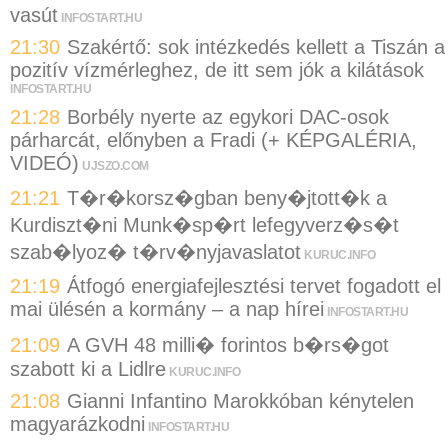
vasút
INFOSTART.HU
21:30
Szakértő: sok intézkedés kellett a Tiszán a
pozitív vízmérleghez, de itt sem jók a kilátások
INFOSTART.HU
21:28
Borbély nyerte az egykori DAC-osok
párharcát, előnyben a Fradi (+ KÉPGALÉRIA,
VIDEÓ)
UJSZO.COM
21:21
T�r�korsz�gban beny�jtott�k a
Kurdiszt�ni Munk�sp�rt lefegyverz�s�t
szab�lyoz� t�rv�nyjavaslatot
KURUC.INFO
21:19
Átfogó energiafejlesztési tervet fogadott el
mai ülésén a kormány – a nap hírei
INFOSTART.HU
21:09
A GVH 48 milli� forintos b�rs�got
szabott ki a Lidlre
KURUC.INFO
21:08
Gianni Infantino Marokkóban kénytelen
magyarázkodni
INFOSTART.HU