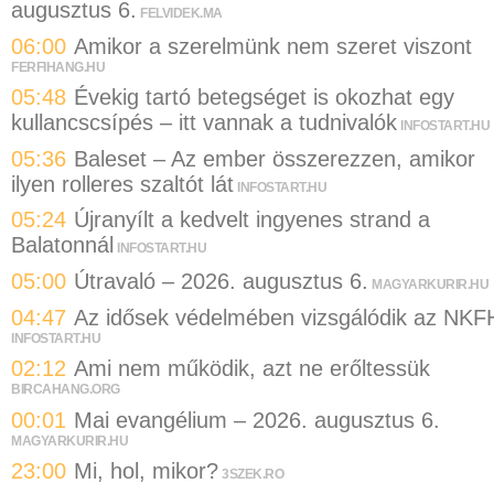
augusztus 6.
FELVIDEK.MA
06:00
Amikor a szerelmünk nem szeret viszont
FERFIHANG.HU
05:48
Évekig tartó betegséget is okozhat egy
kullancscsípés – itt vannak a tudnivalók
INFOSTART.HU
05:36
Baleset – Az ember összerezzen, amikor
ilyen rolleres szaltót lát
INFOSTART.HU
05:24
Újranyílt a kedvelt ingyenes strand a
Balatonnál
INFOSTART.HU
05:00
Útravaló – 2026. augusztus 6.
MAGYARKURIR.HU
04:47
Az idősek védelmében vizsgálódik az NKF
INFOSTART.HU
02:12
Ami nem működik, azt ne erőltessük
BIRCAHANG.ORG
00:01
Mai evangélium – 2026. augusztus 6.
MAGYARKURIR.HU
23:00
Mi, hol, mikor?
3SZEK.RO