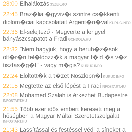
23:00
Elhalálozás
3SZEK.RO
22:45
Braz�lia �gyviv�i szintre cs�kkenti
diplom�ciai kapcsolatait Argent�n�val
KURUC.INFO
22:36
El-selejtező - Megverte a lengyel
bányászcsapatot a Fradi
GONDOLA.HU
22:32
"Nem hagyjuk, hogy a beruh�z�sok
olt�r�n fel�ldozz�k a magyar f�ld �s v�z
tisztas�g�t" - vagy m�gis?
KURUC.INFO
22:24
Eloltott�k a t�zet Noszlopn�l
KURUC.INFO
22:15
Megtette az első lépést a Fradi
INFOSTART.HU
22:08
Mohamed Szalah is érkezhet Budapestre
INFOSTART.HU
21:55
Több ezer idős embert keresett meg a
hőségben a Magyar Máltai Szeretetszolgálat
INFOSTART.HU
21:43
Lassítással és festéssel védi a síneket a