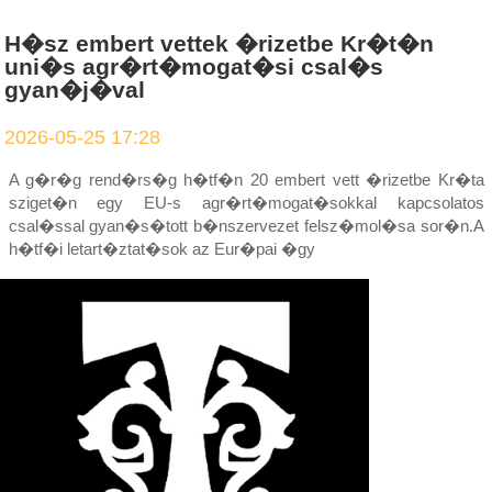
H�sz embert vettek �rizetbe Kr�t�n
uni�s agr�rt�mogat�si csal�s
gyan�j�val
2026-05-25 17:28
A g�r�g rend�rs�g h�tf�n 20 embert vett �rizetbe Kr�ta
sziget�n egy EU-s agr�rt�mogat�sokkal kapcsolatos
csal�ssal gyan�s�tott b�nszervezet felsz�mol�sa sor�n.A
h�tf�i letart�ztat�sok az Eur�pai �gy