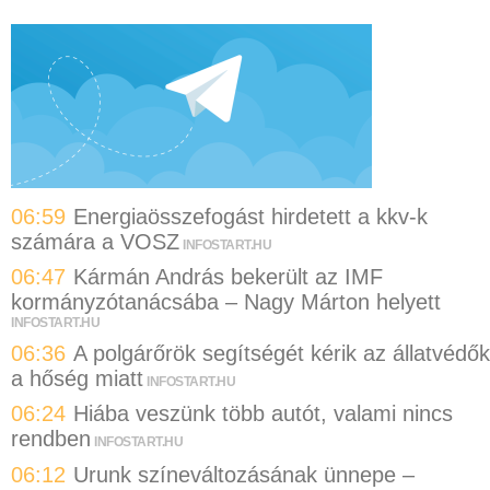
06:59
Energiaösszefogást hirdetett a kkv-k
számára a VOSZ
INFOSTART.HU
06:47
Kármán András bekerült az IMF
kormányzótanácsába – Nagy Márton helyett
INFOSTART.HU
06:36
A polgárőrök segítségét kérik az állatvédők
a hőség miatt
INFOSTART.HU
06:24
Hiába veszünk több autót, valami nincs
rendben
INFOSTART.HU
06:12
Urunk színeváltozásának ünnepe –