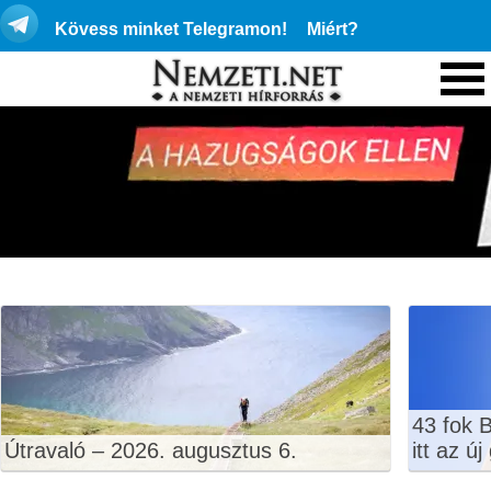
Kövess minket Telegramon!
Miért?
43 fok 
Útravaló – 2026. augusztus 6.
itt az ú