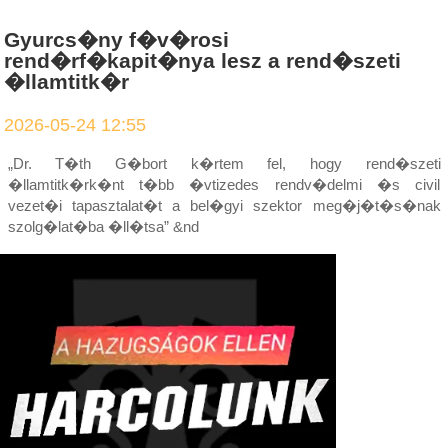
Gyurcs�ny f�v�rosi
rend�rf�kapit�nya lesz a rend�szeti
�llamtitk�r
2026-05-24 12:55
„Dr. T�th G�bort k�rtem fel, hogy rend�szeti
�llamtitk�rk�nt t�bb �vtizedes rendv�delmi �s civil
vezet�i tapasztalat�t a bel�gyi szektor meg�j�t�s�nak
szolg�lat�ba �ll�tsa” &nd