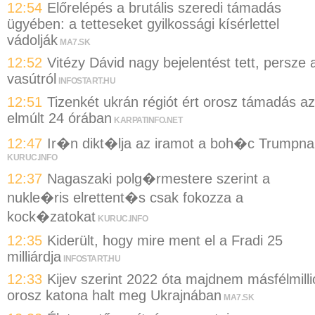
12:54
Előrelépés a brutális szeredi támadás
ügyében: a tetteseket gyilkossági kísérlettel
vádolják
MA7.SK
12:52
Vitézy Dávid nagy bejelentést tett, persze 
vasútról
INFOSTART.HU
12:51
Tizenkét ukrán régiót ért orosz támadás az
elmúlt 24 órában
KARPATINFO.NET
12:47
Ir�n dikt�lja az iramot a boh�c Trumpna
KURUC.INFO
12:37
Nagaszaki polg�rmestere szerint a
nukle�ris elrettent�s csak fokozza a
kock�zatokat
KURUC.INFO
12:35
Kiderült, hogy mire ment el a Fradi 25
milliárdja
INFOSTART.HU
12:33
Kijev szerint 2022 óta majdnem másfélmilli
orosz katona halt meg Ukrajnában
MA7.SK