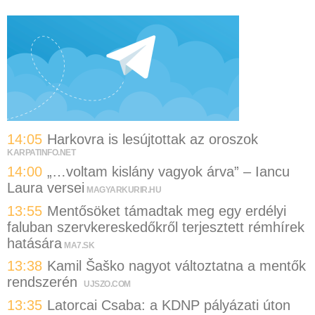
14:05
Harkovra is lesújtottak az oroszok
KARPATINFO.NET
14:00
„…voltam kislány vagyok árva” – Iancu
Laura versei
MAGYARKURIR.HU
13:55
Mentősöket támadtak meg egy erdélyi
faluban szervkereskedőkről terjesztett rémhírek
hatására
MA7.SK
13:38
Kamil Šaško nagyot változtatna a mentők
rendszerén
UJSZO.COM
13:35
Latorcai Csaba: a KDNP pályázati úton