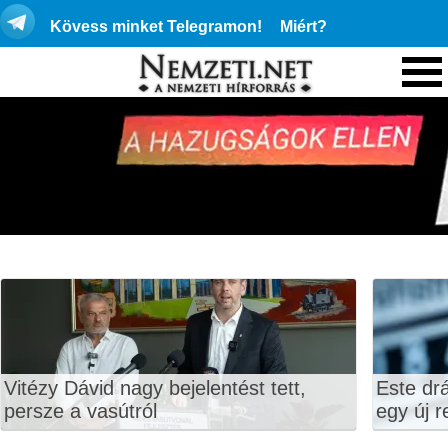
Kövess minket Telegramon!
Miért?
Vitézy Dávid nagy bejelentést tett,
Este dr
persze a vasútról
egy új r