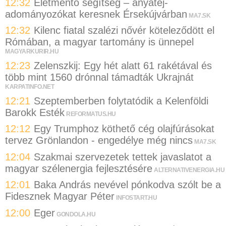
12:32
Életmentő segítség – anyatej-
adományozókat keresnek Érsekújvárban
MA7.SK
12:32
Kilenc fiatal szalézi nővér köteleződött el
Rómában, a magyar tartomány is ünnepel
MAGYARKURIR.HU
12:23
Zelenszkij: Egy hét alatt 61 rakétával és
több mint 1560 drónnal támadták Ukrajnát
KARPATINFO.NET
12:21
Szeptemberben folytatódik a Kelenföldi
Barokk Esték
REFORMATUS.HU
12:12
Egy Trumphoz köthető cég olajfúrásokat
tervez Grönlandon - engedélye még nincs
MA7.SK
12:04
Szakmai szervezetek tettek javaslatot a
magyar szélenergia fejlesztésére
ALTERNATIVENERGIA.HU
12:01
Baka András nevével pónkodva szólt be a
Fidesznek Magyar Péter
INFOSTART.HU
12:00
Eger
GONDOLA.HU