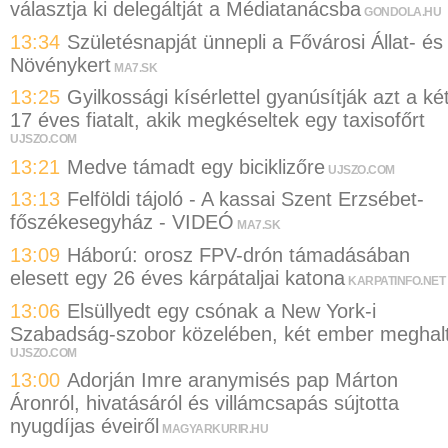
választja ki delegáltját a Médiatanácsba
GONDOLA.HU
13:34
Születésnapját ünnepli a Fővárosi Állat- és
Növénykert
MA7.SK
13:25
Gyilkossági kísérlettel gyanúsítják azt a ké
17 éves fiatalt, akik megkéseltek egy taxisofőrt
UJSZO.COM
13:21
Medve támadt egy biciklizőre
UJSZO.COM
13:13
Felföldi tájoló - A kassai Szent Erzsébet-
főszékesegyház - VIDEÓ
MA7.SK
13:09
Háború: orosz FPV-drón támadásában
elesett egy 26 éves kárpátaljai katona
KARPATINFO.NET
13:06
Elsüllyedt egy csónak a New York-i
Szabadság-szobor közelében, két ember meghal
UJSZO.COM
13:00
Adorján Imre aranymisés pap Márton
Áronról, hivatásáról és villámcsapás sújtotta
nyugdíjas éveiről
MAGYARKURIR.HU