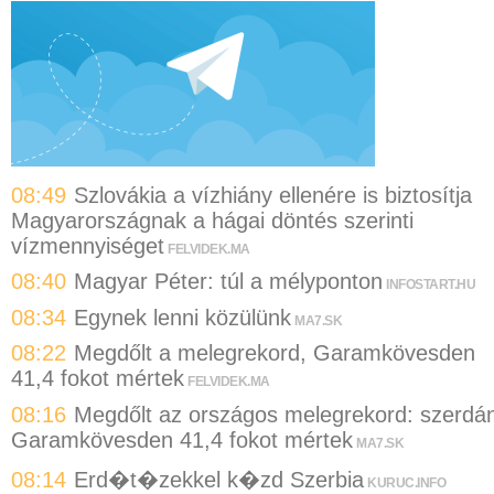
08:49
Szlovákia a vízhiány ellenére is biztosítja
Magyarországnak a hágai döntés szerinti
vízmennyiséget
FELVIDEK.MA
08:40
Magyar Péter: túl a mélyponton
INFOSTART.HU
08:34
Egynek lenni közülünk
MA7.SK
08:22
Megdőlt a melegrekord, Garamkövesden
41,4 fokot mértek
FELVIDEK.MA
08:16
Megdőlt az országos melegrekord: szerdá
Garamkövesden 41,4 fokot mértek
MA7.SK
08:14
Erd�t�zekkel k�zd Szerbia
KURUC.INFO