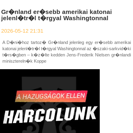
Gr�nland er�sebb amerikai katonai
jelenl�tr�l t�rgyal Washingtonnal
2026-05-12 21:31
A D�ni�hoz tartoz� Gr�nland jelenleg egy er�sebb amerikai
katonai jelenl�tr�l t�rgyal Washingtonnal az �szaki-sarkvid�ki
t�rs�gben – k�z�lte kedden Jens-Frederik Nielsen gr�nlandi
minisztereln�k Koppe