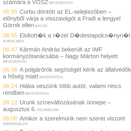
számára a VOSZ
INFOSTART.HU
06:55
Corbu döntött az EL-selejtezőben –
előnyből várja a visszavágót a Fradi a lengyel
Górnik ellen
MA7.SK
06:55
Eloltott�k a t�zet D�destapolcs�nyn�l
KURUC.INFO
06:47
Kármán András bekerült az IMF
kormányzótanácsába – Nagy Márton helyett
INFOSTART.HU
06:36
A polgárőrök segítségét kérik az állatvédők
a hőség miatt
INFOSTART.HU
06:24
Hiába veszünk több autót, valami nincs
rendben
INFOSTART.HU
06:12
Urunk színeváltozásának ünnepe –
augusztus 6.
FELVIDEK.MA
06:00
Amikor a szerelmünk nem szeret viszont
FERFIHANG.HU