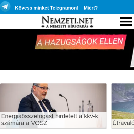
Kövess minket Telegramon!
Miért?
Energiaösszefogást hirdetett a kkv-k
számára a VOSZ
Útraval