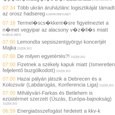
07:34
Több ukrán áruházlánc logisztikáját támad
az orosz hadsereg
KARPATINFO.NET
07:18
Termel�scs�kkent�sre figyelmeztet a
n�met vegyipar az alacsony v�z�ll�s miatt
KURUC.INFO
07:00
Lemondta sepsiszentgyörgyi koncertjét
Majka
3SZEK.RO
07:00
De milyen egyetértés?!
3SZEK.RO
07:00
Fizetnek a székely kapuk miatt (Ismeretlen
feljelentő buzgólkodott)
3SZEK.RO
07:00
Hazai pályán játszik a Debrecen és a
Kolozsvár (Labdarúgás, Konferencia Liga)
3SZEK.RO
07:00
Mihályvári-Farkas és Betlehem is
ezüstérmet szerzett (Úszás, Európa-bajnokság)
3SZEK.RO
06:59
Energiaösszefogást hirdetett a kkv-k