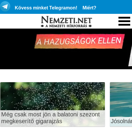
Kövess minket Telegramon!
Miért?
Még csak most jön a balatoni szezont
megkeserítő gigarajzás
Jósolná