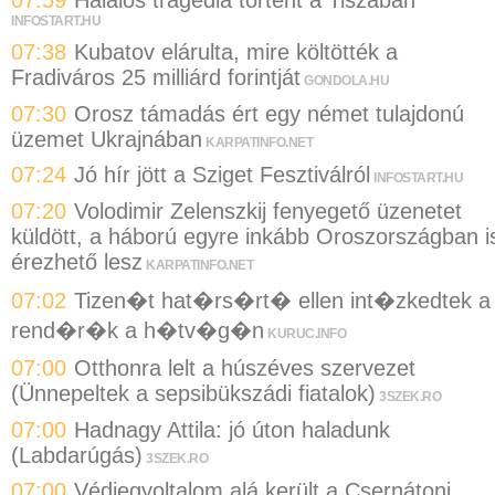
07:59
Halálos tragédia történt a Tiszában
INFOSTART.HU
07:38
Kubatov elárulta, mire költötték a
Fradiváros 25 milliárd forintját
GONDOLA.HU
07:30
Orosz támadás ért egy német tulajdonú
üzemet Ukrajnában
KARPATINFO.NET
07:24
Jó hír jött a Sziget Fesztiválról
INFOSTART.HU
07:20
Volodimir Zelenszkij fenyegető üzenetet
küldött, a háború egyre inkább Oroszországban i
érezhető lesz
KARPATINFO.NET
07:02
Tizen�t hat�rs�rt� ellen int�zkedtek a
rend�r�k a h�tv�g�n
KURUC.INFO
07:00
Otthonra lelt a húszéves szervezet
(Ünnepeltek a sepsibükszádi fiatalok)
3SZEK.RO
07:00
Hadnagy Attila: jó úton haladunk
(Labdarúgás)
3SZEK.RO
07:00
Védjegyoltalom alá került a Csernátoni