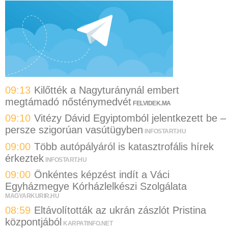
09:13
Kilőtték a Nagyturánynál embert
megtámadó nősténymedvét
FELVIDEK.MA
09:10
Vitézy Dávid Egyiptomból jelentkezett be –
persze szigorúan vasútügyben
INFOSTART.HU
09:00
Több autópályáról is katasztrofális hírek
érkeztek
INFOSTART.HU
09:00
Önkéntes képzést indít a Váci
Egyházmegye Kórházlelkészi Szolgálata
MAGYARKURIR.HU
08:59
Eltávolították az ukrán zászlót Pristina
központjából
KARPATINFO.NET