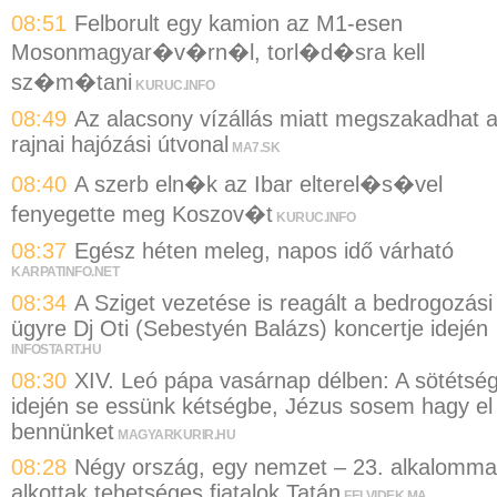
08:51
Felborult egy kamion az M1-esen
Mosonmagyar�v�rn�l, torl�d�sra kell
sz�m�tani
KURUC.INFO
08:49
Az alacsony vízállás miatt megszakadhat 
rajnai hajózási útvonal
MA7.SK
08:40
A szerb eln�k az Ibar elterel�s�vel
fenyegette meg Koszov�t
KURUC.INFO
08:37
Egész héten meleg, napos idő várható
KARPATINFO.NET
08:34
A Sziget vezetése is reagált a bedrogozási
ügyre Dj Oti (Sebestyén Balázs) koncertje idején
INFOSTART.HU
08:30
XIV. Leó pápa vasárnap délben: A sötétsé
idején se essünk kétségbe, Jézus sosem hagy el
bennünket
MAGYARKURIR.HU
08:28
Négy ország, egy nemzet – 23. alkalomma
alkottak tehetséges fiatalok Tatán
FELVIDEK.MA