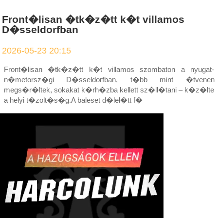
Front�lisan �tk�z�tt k�t villamos
D�sseldorfban
2026-05-23 20:15
Front�lisan �tk�z�tt k�t villamos szombaton a nyugat-
n�metorsz�gi D�sseldorfban, t�bb mint �tvenen
megs�r�ltek, sokakat k�rh�zba kellett sz�ll�tani – k�z�lte
a helyi t�zolt�s�g.A baleset d�lel�tt f�