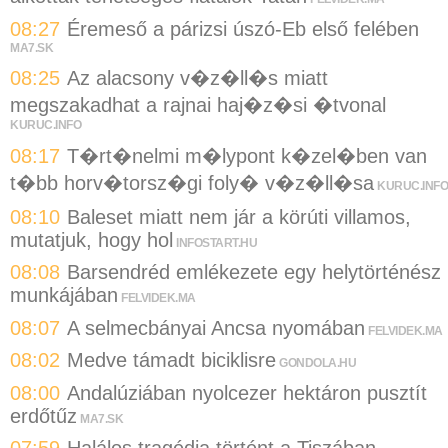
08:27
Éremeső a párizsi úszó-Eb első felében
MA7.SK
08:25
Az alacsony v�z�ll�s miatt
megszakadhat a rajnai haj�z�si �tvonal
KURUC.INFO
08:17
T�rt�nelmi m�lypont k�zel�ben van
t�bb horv�torsz�gi foly� v�z�ll�sa
KURUC.INFO
08:10
Baleset miatt nem jár a körúti villamos,
mutatjuk, hogy hol
INFOSTART.HU
08:08
Barsendréd emlékezete egy helytörténész
munkájában
FELVIDEK.MA
08:07
A selmecbányai Ancsa nyomában
FELVIDEK.MA
08:02
Medve támadt biciklisre
GONDOLA.HU
08:00
Andalúziában nyolcezer hektáron pusztít
erdőtűz
MA7.SK