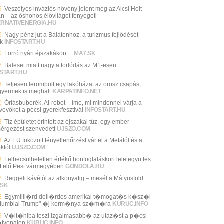
9
Veszélyes inváziós növény jelent meg az Alcsi Holt-
án – az őshonos élővilágot fenyegeti
ERNATIVENERGIA.HU
6
Nagy pénz jut a Balatonhoz, a turizmus fejlődését
ák
INFOSTART.HU
0
Forró nyári éjszakákon…
MA7.SK
7
Baleset miatt nagy a torlódás az M1-esen
START.HU
3
Teljesen lerombolt egy lakóházat az orosz csapás,
gyermek is meghalt
KARPATINFO.NET
0
Óriásbuborék, AI-robot – íme, mi mindennel várja a
vevőket a pécsi gyerekfesztivál
INFOSTART.HU
8
Tíz épületet érintett az éjszakai tűz, egy ember
mérgezést szenvedett
UJSZO.COM
3
Az EU fokozott tényellenőrzést vár el a Metától és a
któl
UJSZO.COM
3
Felbecsülhetetlen értékű honfoglaláskori leletegyüttes
lt elő Pest vármegyében
GONDOLA.HU
7
Reggeli kávétól az alkonyatig – mesél a Mátyusföld
.SK
2
Egymilli�rd doll�rdos amerikai t�mogat�s k�sz�l
olumbiai Trump" �j korm�nya sz�m�ra
KURUC.INFO
9
V�lt�hiba teszi izgalmasabb� az utaz�st a p�csi
tvonalon
KURUC.INFO