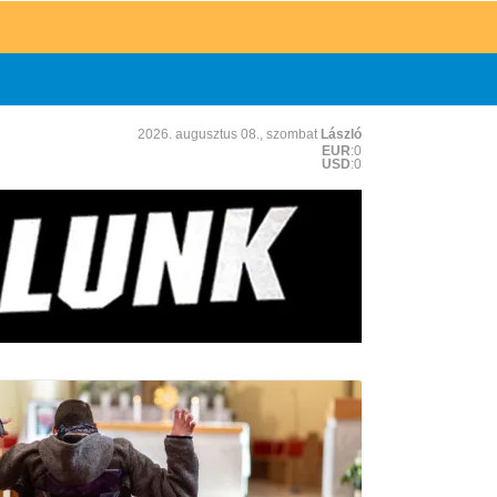
2026. augusztus 08., szombat
László
EUR
:0
USD
:0