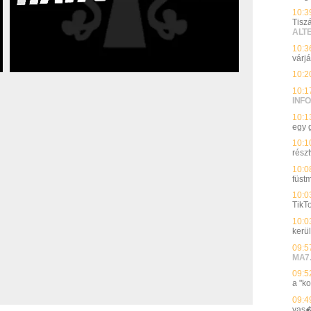
10:3
Tisz
ALT
10:3
várj
10:2
10:1
INFO
10:1
egy 
10:1
részt
10:0
füst
10:0
TikTo
10:0
kerü
09:5
MA7
09:5
a "k
09:4
vas�