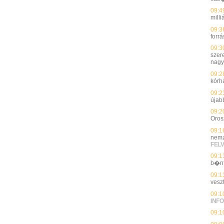
09:4
milli
09:3
forrá
09:3
szer
nagy
09:2
kórh
09:2
újab
09:2
Oros
09:1
nemz
FEL
09:1
b�n
09:1
vesz
09:1
INFO
09:1