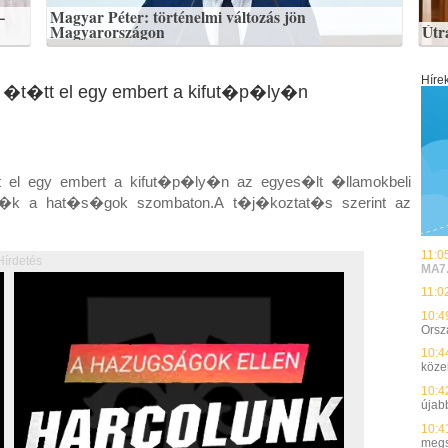
–
Magyar Péter: történelmi változás jön
Magyarországon
Útr
Híre
t�tt el egy embert a kifut�p�ly�n
l egy embert a kifut�p�ly�n az egyes�lt �llamokbeli
�k a hat�s�gok szombaton.A t�j�koztat�s szerint az
11:0
Hírdetés
MA7
11:0
10:4
Orsz
10:4
közel
10:4
újab
10:4
megs