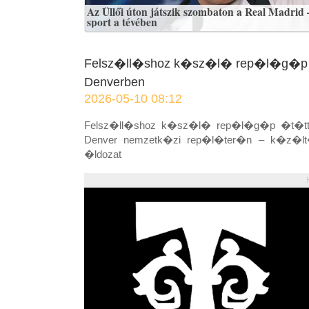
Az Üllői úton játszik szombaton a Real Madrid 
sport a tévében
Felsz�ll�shoz k�sz�l� rep�l�g�p �
Denverben
2026-05-10 08:12
Felsz�ll�shoz k�sz�l� rep�l�g�p �t�tt e
Denver nemzetk�zi rep�l�ter�n – k�z�lt
�ldozat