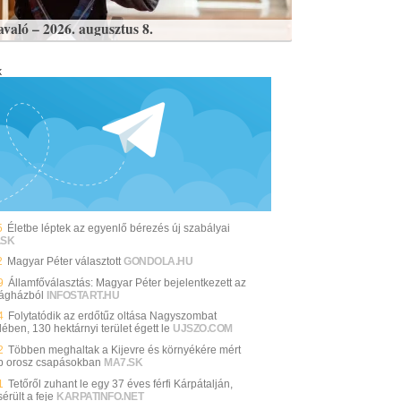
avaló – 2026. augusztus 8.
k
5
Életbe léptek az egyenlő bérezés új szabályai
.SK
2
Magyar Péter választott
GONDOLA.HU
9
Államfőválasztás: Magyar Péter bejelentkezett az
ágházból
INFOSTART.HU
4
Folytatódik az erdőtűz oltása Nagyszombat
ében, 130 hektárnyi terület égett le
UJSZO.COM
2
Többen meghaltak a Kijevre és környékére mért
b orosz csapásokban
MA7.SK
1
Tetőről zuhant le egy 37 éves férfi Kárpátalján,
érült a feje
KARPATINFO.NET