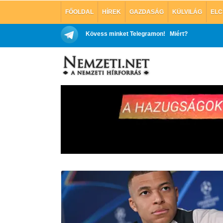
FŐOLDAL
HÍREK
GAZDASÁG
KÜLVILÁG
ELC
Kövess minket Telegramon!
Miért?