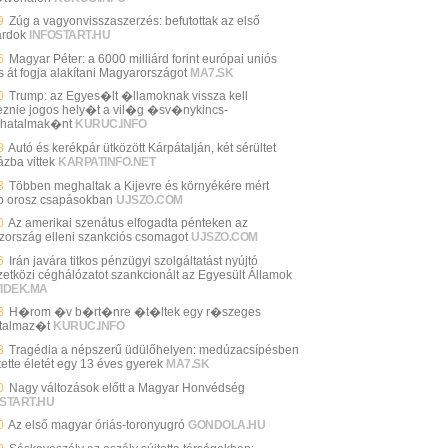
9
Zúg a vagyonvisszaszerzés: befutottak az első
árdok
INFOSTART.HU
6
Magyar Péter: a 6000 milliárd forint európai uniós
s át fogja alakítani Magyarországot
MA7.SK
0
Trump: az Egyes�lt �llamoknak vissza kell
eznie jogos hely�t a vil�g �sv�nykincs-
hatalmak�nt
KURUC.INFO
8
Autó és kerékpár ütközött Kárpátalján, két sérültet
ázba vittek
KARPATINFO.NET
3
Többen meghaltak a Kijevre és környékére mért
b orosz csapásokban
UJSZO.COM
0
Az amerikai szenátus elfogadta pénteken az
zország elleni szankciós csomagot
UJSZO.COM
6
Irán javára titkos pénzügyi szolgáltatást nyújtó
etközi céghálózatot szankcionált az Egyesült Államok
VIDEK.MA
3
H�rom �v b�rt�nre �t�ltek egy r�szeges
talmaz�t
KURUC.INFO
3
Tragédia a népszerű üdülőhelyen: medúzacsípésben
tette életét egy 13 éves gyerek
MA7.SK
0
Nagy változások előtt a Magyar Honvédség
START.HU
0
Az első magyar óriás-toronyugró
GONDOLA.HU