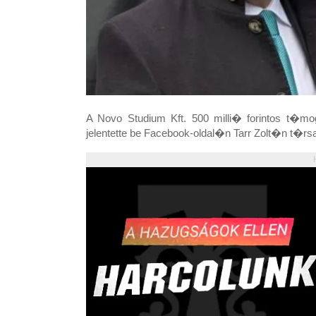
A Novo Studium Kft. 500 milli� forintos t
jelentette be Facebook-oldal�n Tarr Zolt�n t�r