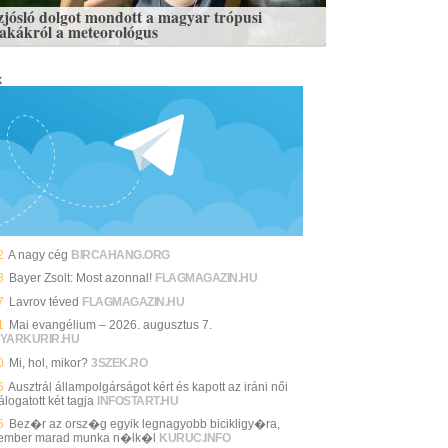
zjósló dolgot mondott a magyar trópusi
zakákról a meteorológus
k
2
A nagy cég
BIRCAHANG.ORG
8
Bayer Zsolt: Most azonnal!
FLAGMAGAZIN.HU
7
Lavrov téved
FLAGMAGAZIN.HU
1
Mai evangélium – 2026. augusztus 7.
YARKURIR.HU
0
Mi, hol, mikor?
3SZEK.RO
6
Ausztrál állampolgárságot kért és kapott az iráni női
álogatott két tagja
INFOSTART.HU
5
Bez�r az orsz�g egyik legnagyobb bicikligy�ra,
ember marad munka n�lk�l
KURUC.INFO