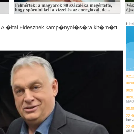
Felmérték: a magyarok 80 százaléka megértette,
Vés
hogy spórolni kell a vízzel és az energiával, de...
éjs
Híre
 NKA �ltal Fidesznek kamp�nyol�s�ra kit�m�tt
02:1
00:0
00:0
00:0
MAG
00:0
22:4
fociv
22:4
483 