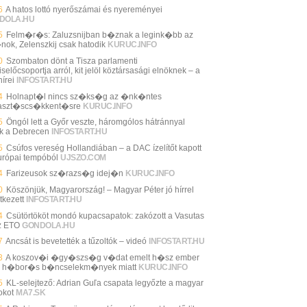
6
A hatos lottó nyerőszámai és nyereményei
DOLA.HU
5
Felm�r�s: Zaluzsnijban b�znak a legink�bb az
nok, Zelenszkij csak hatodik
KURUC.INFO
0
Szombaton dönt a Tisza parlamenti
selőcsoportja arról, kit jelöl köztársasági elnöknek – a
írei
INFOSTART.HU
4
Holnapt�l nincs sz�ks�g az �nk�ntes
aszt�scs�kkent�sre
KURUC.INFO
5
Öngól lett a Győr veszte, háromgólos hátránnyal
ik a Debrecen
INFOSTART.HU
5
Csúfos vereség Hollandiában – a DAC ízelítőt kapott
urópai tempóból
UJSZO.COM
4
Farizeusok sz�razs�g idej�n
KURUC.INFO
0
Köszönjük, Magyarország! – Magyar Péter jó hírrel
tkezett
INFOSTART.HU
4
Csütörtököt mondó kupacsapatok: zakózott a Vasutas
z ETO
GONDOLA.HU
7
Ancsát is bevetették a tűzoltók – videó
INFOSTART.HU
3
A koszov�i �gy�szs�g v�dat emelt h�sz ember
n h�bor�s b�ncselekm�nyek miatt
KURUC.INFO
5
KL-selejtező: Adrian Guľa csapata legyőzte a magyar
okot
MA7.SK