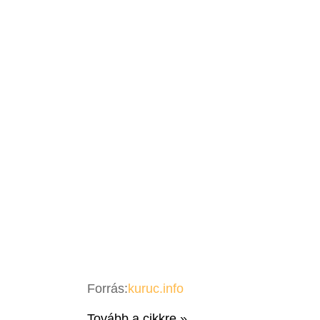
Forrás:
kuruc.info
Tovább a cikkre »