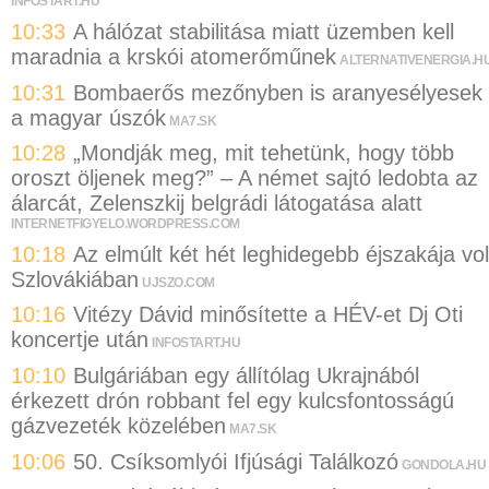
INFOSTART.HU
10:33
A hálózat stabilitása miatt üzemben kell
maradnia a krskói atomerőműnek
ALTERNATIVENERGIA.H
10:31
Bombaerős mezőnyben is aranyesélyesek
a magyar úszók
MA7.SK
10:28
„Mondják meg, mit tehetünk, hogy több
oroszt öljenek meg?” – A német sajtó ledobta az
álarcát, Zelenszkij belgrádi látogatása alatt
INTERNETFIGYELO.WORDPRESS.COM
10:18
Az elmúlt két hét leghidegebb éjszakája vol
Szlovákiában
UJSZO.COM
10:16
Vitézy Dávid minősítette a HÉV-et Dj Oti
koncertje után
INFOSTART.HU
10:10
Bulgáriában egy állítólag Ukrajnából
érkezett drón robbant fel egy kulcsfontosságú
gázvezeték közelében
MA7.SK
10:06
50. Csíksomlyói Ifjúsági Találkozó
GONDOLA.HU