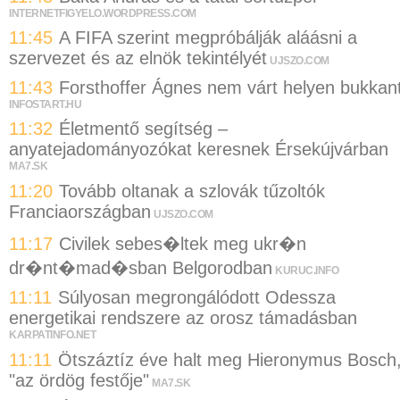
INTERNETFIGYELO.WORDPRESS.COM
11:45
A FIFA szerint megpróbálják aláásni a
szervezet és az elnök tekintélyét
UJSZO.COM
11:43
Forsthoffer Ágnes nem várt helyen bukkan
INFOSTART.HU
11:32
Életmentő segítség –
anyatejadományozókat keresnek Érsekújvárban
MA7.SK
11:20
Tovább oltanak a szlovák tűzoltók
Franciaországban
UJSZO.COM
11:17
Civilek sebes�ltek meg ukr�n
dr�nt�mad�sban Belgorodban
KURUC.INFO
11:11
Súlyosan megrongálódott Odessza
energetikai rendszere az orosz támadásban
KARPATINFO.NET
11:11
Ötszáztíz éve halt meg Hieronymus Bosch
"az ördög festője"
MA7.SK