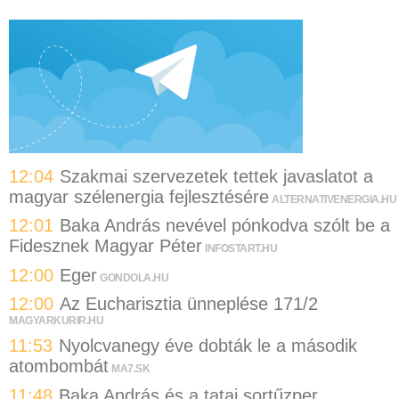
12:04
Szakmai szervezetek tettek javaslatot a
magyar szélenergia fejlesztésére
ALTERNATIVENERGIA.HU
12:01
Baka András nevével pónkodva szólt be a
Fidesznek Magyar Péter
INFOSTART.HU
12:00
Eger
GONDOLA.HU
12:00
Az Eucharisztia ünneplése 171/2
MAGYARKURIR.HU
11:53
Nyolcvanegy éve dobták le a második
atombombát
MA7.SK
11:48
Baka András és a tatai sortűzper