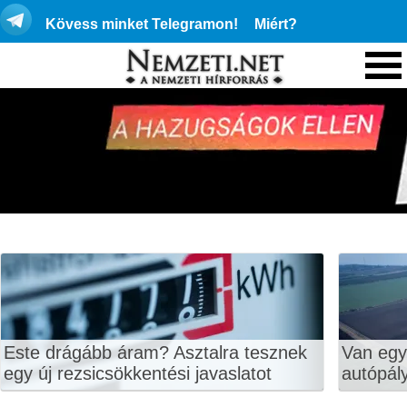
Kövess minket Telegramon!
Miért?
Este drágább áram? Asztalra tesznek
Van egy
egy új rezsicsökkentési javaslatot
autópály