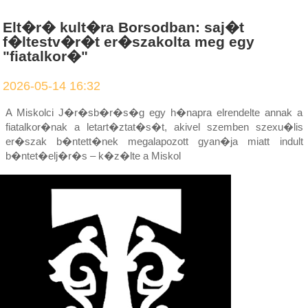
Elt�r� kult�ra Borsodban: saj�t
f�ltestv�r�t er�szakolta meg egy
"fiatalkor�"
2026-05-14 16:32
A Miskolci J�r�sb�r�s�g egy h�napra elrendelte annak a
fiatalkor�nak a letart�ztat�s�t, akivel szemben szexu�lis
er�szak b�ntett�nek megalapozott gyan�ja miatt indult
b�ntet�elj�r�s – k�z�lte a Miskol