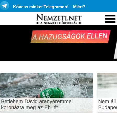
Kövess minket Telegramon!
Miért?
Betlehem Dávid aranyéremmel
Nem áll
koronázta meg az Eb-jét
Budape