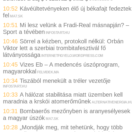
10:52
Kávéültetvényeken élő új békafajt fedeztek
fel
MA7.SK
10:51
Mi lesz velünk a Fradi-Real másnapján? –
Sport a tévében
INFOSTART.HU
10:46
Sörrel a kézben, protokoll nélkül: Orbán
Viktor lett a szerbiai trombitafesztivál fő
látványossága
INTERNETFIGYELO.WORDPRESS.COM
10:45
Vizes Eb – A medencés úszóprogram,
magyarokkal
FELVIDEK.MA
10:34
Tiszából menekült a tréler vezetője
INFOSTART.HU
10:33
A hálózat stabilitása miatt üzemben kell
maradnia a krskói atomerőműnek
ALTERNATIVENERGIA.H
10:31
Bombaerős mezőnyben is aranyesélyesek
a magyar úszók
MA7.SK
10:28
„Mondják meg, mit tehetünk, hogy több