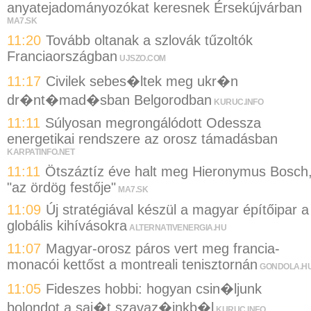
anyatejadományozókat keresnek Érsekújvárban
MA7.SK
11:20
Tovább oltanak a szlovák tűzoltók
Franciaországban
UJSZO.COM
11:17
Civilek sebes�ltek meg ukr�n
dr�nt�mad�sban Belgorodban
KURUC.INFO
11:11
Súlyosan megrongálódott Odessza
energetikai rendszere az orosz támadásban
KARPATINFO.NET
11:11
Ötszáztíz éve halt meg Hieronymus Bosch
"az ördög festője"
MA7.SK
11:09
Új stratégiával készül a magyar építőipar a
globális kihívásokra
ALTERNATIVENERGIA.HU
11:07
Magyar-orosz páros vert meg francia-
monacói kettőst a montreali tenisztornán
GONDOLA.H
11:05
Fideszes hobbi: hogyan csin�ljunk
bolondot a saj�t szavaz�inkb�l
KURUC.INFO