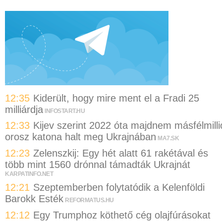
12:35
Kiderült, hogy mire ment el a Fradi 25
milliárdja
INFOSTART.HU
12:33
Kijev szerint 2022 óta majdnem másfélmilli
orosz katona halt meg Ukrajnában
MA7.SK
12:23
Zelenszkij: Egy hét alatt 61 rakétával és
több mint 1560 drónnal támadták Ukrajnát
KARPATINFO.NET
12:21
Szeptemberben folytatódik a Kelenföldi
Barokk Esték
REFORMATUS.HU
12:12
Egy Trumphoz köthető cég olajfúrásokat