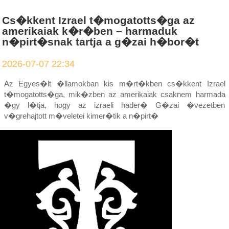
Cs�kkent Izrael t�mogatotts�ga az
amerikaiak k�r�ben – harmaduk
n�pirt�snak tartja a g�zai h�bor�t
2026-07-07 22:34
Az Egyes�lt �llamokban kis m�rt�kben cs�kkent Izrael
t�mogatotts�ga, mik�zben az amerikaiak csaknem harmada
�gy l�tja, hogy az izraeli hader� G�zai �vezetben
v�grehajtott m�veletei kimer�tik a n�pirt�