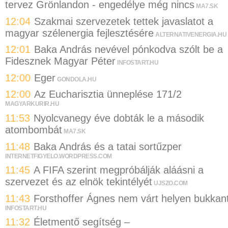
tervez Grönlandon - engedélye még nincs
MA7.SK
12:04
Szakmai szervezetek tettek javaslatot a
magyar szélenergia fejlesztésére
ALTERNATIVENERGIA.HU
12:01
Baka András nevével pónkodva szólt be a
Fidesznek Magyar Péter
INFOSTART.HU
12:00
Eger
GONDOLA.HU
12:00
Az Eucharisztia ünneplése 171/2
MAGYARKURIR.HU
11:53
Nyolcvanegy éve dobták le a második
atombombát
MA7.SK
11:48
Baka András és a tatai sortűzper
INTERNETFIGYELO.WORDPRESS.COM
11:45
A FIFA szerint megpróbálják aláásni a
szervezet és az elnök tekintélyét
UJSZO.COM
11:43
Forsthoffer Ágnes nem várt helyen bukkan
INFOSTART.HU
11:32
Életmentő segítség –