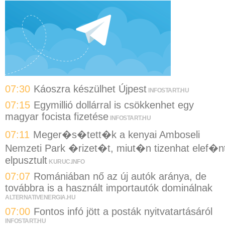
07:30
Káoszra készülhet Újpest
INFOSTART.HU
07:15
Egymillió dollárral is csökkenhet egy
magyar focista fizetése
INFOSTART.HU
07:11
Meger�s�tett�k a kenyai Amboseli
Nemzeti Park �rizet�t, miut�n tizenhat elef�n
elpusztult
KURUC.INFO
07:07
Romániában nő az új autók aránya, de
továbbra is a használt importautók dominálnak
ALTERNATIVENERGIA.HU
07:00
Fontos infó jött a posták nyitvatartásáról
INFOSTART.HU