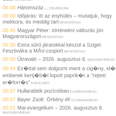
06:00
Háromszáz…
FELVIDEK.MA
06:00
Időjárás: itt az enyhülés – mutatjuk, hogy
mekkora, és meddig tart
INFOSTART.HU
05:45
Magyar Péter: történelmi változás jön
Magyarországon
INFOSTART.HU
05:30
Extra sűrű járatokkal készül a Sziget
Fesztiválra a MÁV-csoport
INFOSTART.HU
05:00
Útravaló – 2026. augusztus 8.
MAGYARKURIR.HU
00:44
Ez�ttal sem dolgozni ment a cig�ny, id�
emberek kertj�b�l lopott paprik�t a "rejtett
er�forr�s"
KURUC.INFO
00:07
Hullarablók pozícióban
FLAGMAGAZIN.HU
00:07
Bayer Zsolt: Örkény él!
FLAGMAGAZIN.HU
00:01
Mai evangélium – 2026. augusztus 8.
MAGYARKURIR.HU