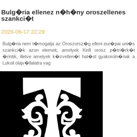
Bulg�ria ellenez n�h�ny oroszellenes
szankci�t
2026-06-17 22:29
Bulg�ria nem t�mogatja az Oroszorsz�g elleni eur�pai uni�s
szankci�k azon elemeit, amelyek Kirill orosz p�tri�rk�t
�rintik, illetve amelyek k�zvetlen�l hat�st gyakoroln�nak a
Lukoil olajv�llalatra vag