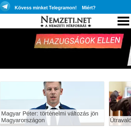
Kövess minket Telegramon!
Miért?
Magyar Péter: történelmi változás jön
Magyarországon
Útraval