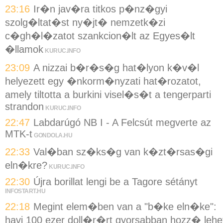
23:16
Ir�n jav�ra titkos p�nz�gyi
szolg�ltat�st ny�jt� nemzetk�zi
c�gh�l�zatot szankcion�lt az Egyes�lt
�llamok
KURUC.INFO
23:09
A nizzai b�r�s�g hat�lyon k�v�l
helyezett egy �nkorm�nyzati hat�rozatot,
amely tiltotta a burkini visel�s�t a tengerparti
strandon
KURUC.INFO
22:47
Labdarúgó NB I - A Felcsút megverte az
MTK-t
GONDOLA.HU
22:33
Val�ban sz�ks�g van k�zt�rsas�gi
eln�kre?
KURUC.INFO
22:30
Újra borillat lengi be a Tagore sétányt
INFOSTART.HU
22:18
Megint elem�ben van a "b�ke eln�ke":
havi 100 ezer doll�r�rt gyorsabban hozz� lehe