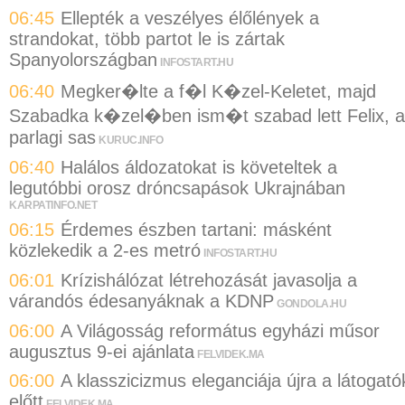
06:45
Ellepték a veszélyes élőlények a
strandokat, több partot le is zártak
Spanyolországban
INFOSTART.HU
06:40
Megker�lte a f�l K�zel-Keletet, majd
Szabadka k�zel�ben ism�t szabad lett Felix, a
parlagi sas
KURUC.INFO
06:40
Halálos áldozatokat is követeltek a
legutóbbi orosz dróncsapások Ukrajnában
KARPATINFO.NET
06:15
Érdemes észben tartani: másként
közlekedik a 2-es metró
INFOSTART.HU
06:01
Krízishálózat létrehozását javasolja a
várandós édesanyáknak a KDNP
GONDOLA.HU
06:00
A Világosság református egyházi műsor
augusztus 9-ei ajánlata
FELVIDEK.MA
06:00
A klasszicizmus eleganciája újra a látogató
előtt
FELVIDEK.MA