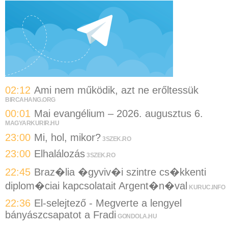
02:12
Ami nem működik, azt ne erőltessük
BIRCAHANG.ORG
00:01
Mai evangélium – 2026. augusztus 6.
MAGYARKURIR.HU
23:00
Mi, hol, mikor?
3SZEK.RO
23:00
Elhalálozás
3SZEK.RO
22:45
Braz�lia �gyviv�i szintre cs�kkenti
diplom�ciai kapcsolatait Argent�n�val
KURUC.INFO
22:36
El-selejtező - Megverte a lengyel
bányászcsapatot a Fradi
GONDOLA.HU