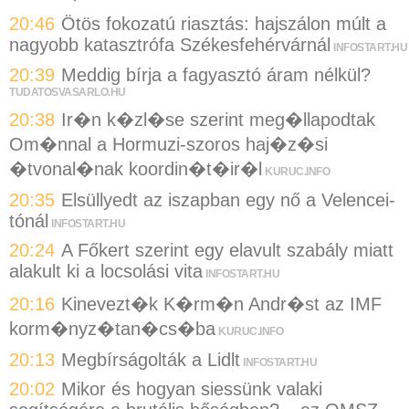
20:46
Ötös fokozatú riasztás: hajszálon múlt a
nagyobb katasztrófa Székesfehérvárnál
INFOSTART.HU
20:39
Meddig bírja a fagyasztó áram nélkül?
TUDATOSVASARLO.HU
20:38
Ir�n k�zl�se szerint meg�llapodtak
Om�nnal a Hormuzi-szoros haj�z�si
�tvonal�nak koordin�t�ir�l
KURUC.INFO
20:35
Elsüllyedt az iszapban egy nő a Velencei-
tónál
INFOSTART.HU
20:24
A Főkert szerint egy elavult szabály miatt
alakult ki a locsolási vita
INFOSTART.HU
20:16
Kinevezt�k K�rm�n Andr�st az IMF
korm�nyz�tan�cs�ba
KURUC.INFO
20:13
Megbírságolták a Lidlt
INFOSTART.HU
20:02
Mikor és hogyan siessünk valaki