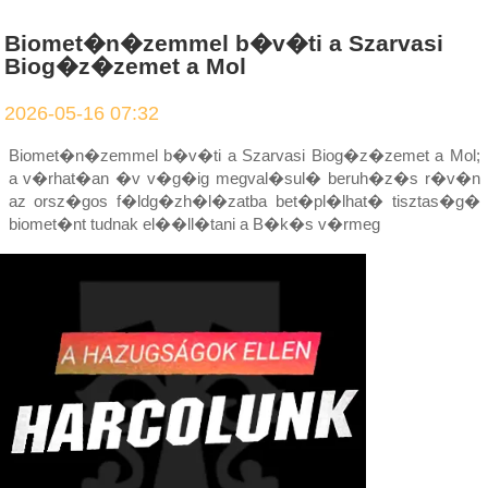
Biomet�n�zemmel b�v�ti a Szarvasi
Biog�z�zemet a Mol
2026-05-16 07:32
Biomet�n�zemmel b�v�ti a Szarvasi Biog�z�zemet a Mol;
a v�rhat�an �v v�g�ig megval�sul� beruh�z�s r�v�n
az orsz�gos f�ldg�zh�l�zatba bet�pl�lhat� tisztas�g�
biomet�nt tudnak el��ll�tani a B�k�s v�rmeg