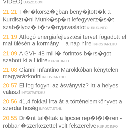
VIDEÓ)
UJSZO.COM
21:21
T�r�korsz�gban beny�jtott�k a
Kurdiszt�ni Munk�sp�rt lefegyverz�s�t
szab�lyoz� t�rv�nyjavaslatot
KURUC.INFO
21:19
Átfogó energiafejlesztési tervet fogadott el
mai ülésén a kormány – a nap hírei
INFOSTART.HU
21:09
A GVH 48 milli� forintos b�rs�got
szabott ki a Lidlre
KURUC.INFO
21:08
Gianni Infantino Marokkóban kénytelen
magyarázkodni
INFOSTART.HU
20:57
El fog fogyni az ásványvíz? Itt a helyes
válasz!
INFOSTART.HU
20:56
41,4 fokkal írta át a történelemkönyvet a
szerdai hőség
INFOSTART.HU
20:55
Dr�nt tal�ltak a lipcsei rep�l�t�ren -
robban�szerkezettel volt felszerelve
KURUC.INFO