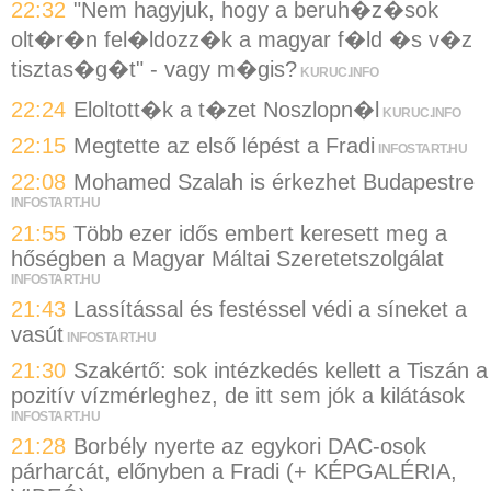
22:32
"Nem hagyjuk, hogy a beruh�z�sok
olt�r�n fel�ldozz�k a magyar f�ld �s v�z
tisztas�g�t" - vagy m�gis?
KURUC.INFO
22:24
Eloltott�k a t�zet Noszlopn�l
KURUC.INFO
22:15
Megtette az első lépést a Fradi
INFOSTART.HU
22:08
Mohamed Szalah is érkezhet Budapestre
INFOSTART.HU
21:55
Több ezer idős embert keresett meg a
hőségben a Magyar Máltai Szeretetszolgálat
INFOSTART.HU
21:43
Lassítással és festéssel védi a síneket a
vasút
INFOSTART.HU
21:30
Szakértő: sok intézkedés kellett a Tiszán a
pozitív vízmérleghez, de itt sem jók a kilátások
INFOSTART.HU
21:28
Borbély nyerte az egykori DAC-osok
párharcát, előnyben a Fradi (+ KÉPGALÉRIA,