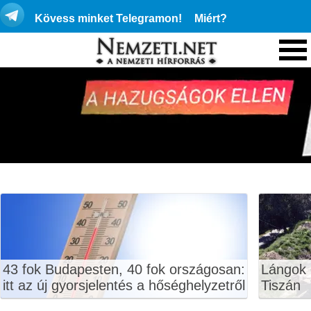
Kövess minket Telegramon!
Miért?
43 fok Budapesten, 40 fok országosan:
Lángok 
itt az új gyorsjelentés a hőséghelyzetről
Tiszán