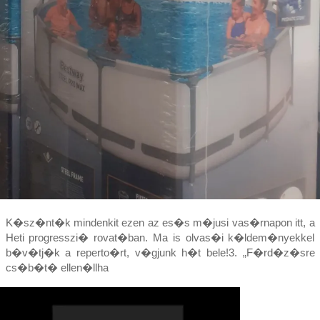
K�sz�nt�k mindenkit ezen az es�s m�jusi vas�rnapon itt, a
Heti progresszi� rovat�ban. Ma is olvas�i k�ldem�nyekkel
b�v�tj�k a reperto�rt, v�gjunk h�t bele!3. „F�rd�z�sre
cs�b�t� ellen�llha