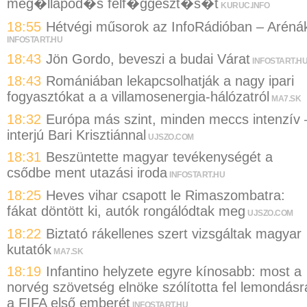
meg�llapod�s felf�ggeszt�s�t
KURUC.INFO
18:55
Hétvégi műsorok az InfoRádióban – Aréná
INFOSTART.HU
18:43
Jön Gordo, beveszi a budai Várat
INFOSTART.H
18:43
Romániában lekapcsolhatják a nagy ipari
fogyasztókat a a villamosenergia-hálózatról
MA7.SK
18:32
Európa más szint, minden meccs intenzív 
interjú Bari Krisztiánnal
UJSZO.COM
18:31
Beszüntette magyar tevékenységét a
csődbe ment utazási iroda
INFOSTART.HU
18:25
Heves vihar csapott le Rimaszombatra:
fákat döntött ki, autók rongálódtak meg
UJSZO.COM
18:22
Biztató rákellenes szert vizsgáltak magyar
kutatók
MA7.SK
18:19
Infantino helyzete egyre kínosabb: most a
norvég szövetség elnöke szólította fel lemondásr
a FIFA első emberét
INFOSTART.HU