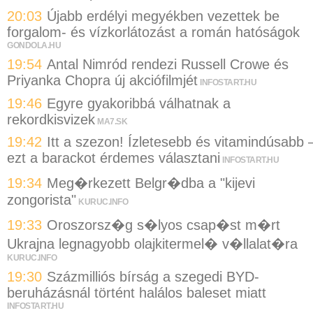
20:03
Újabb erdélyi megyékben vezettek be
forgalom- és vízkorlátozást a román hatóságok
GONDOLA.HU
19:54
Antal Nimród rendezi Russell Crowe és
Priyanka Chopra új akciófilmjét
INFOSTART.HU
19:46
Egyre gyakoribbá válhatnak a
rekordkisvizek
MA7.SK
19:42
Itt a szezon! Ízletesebb és vitamindúsabb 
ezt a barackot érdemes választani
INFOSTART.HU
19:34
Meg�rkezett Belgr�dba a "kijevi
zongorista"
KURUC.INFO
19:33
Oroszorsz�g s�lyos csap�st m�rt
Ukrajna legnagyobb olajkitermel� v�llalat�ra
KURUC.INFO
19:30
Százmilliós bírság a szegedi BYD-
beruházásnál történt halálos baleset miatt
INFOSTART.HU