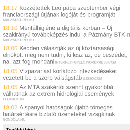
18:17
Közzétették Leó pápa szeptember végi
franciaországi útjának logóját és programját
MAGYARKURIR.HU
18:10
Mentálhigiéné a digitális korban – Új
szakirányú továbbképzés indul a Pázmány BTK-
MAGYARKURIR.HU
18:06
Kedden választják az új köztársasági
elnököt: még nem tudni, ki lesz az, de beszédet,
na, azt fog mondani
INTERNETFIGYELO.WORDPRESS.COM
18:05
Vízpazarlást korlátozó intézkedéseket
vezetett be a szerb válságstáb
UJSZO.COM
18:05
Az MTA szakértői szerint gyakoribbá
válhatnak az extrém hidrológiai események
FELVIDEK.MA
18:02
A spanyol hatóságok újabb tömeges
határsértésre biztató üzeneteket vizsgálnak
GONDOLA.HU
További hírek