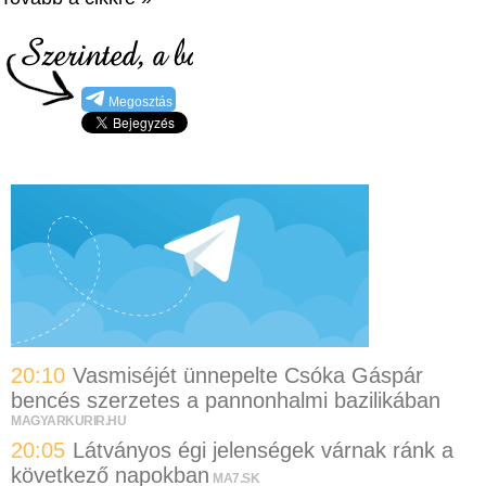
Megosztás
20:10
Vasmiséjét ünnepelte Csóka Gáspár
bencés szerzetes a pannonhalmi bazilikában
MAGYARKURIR.HU
20:05
Látványos égi jelenségek várnak ránk a
következő napokban
MA7.SK