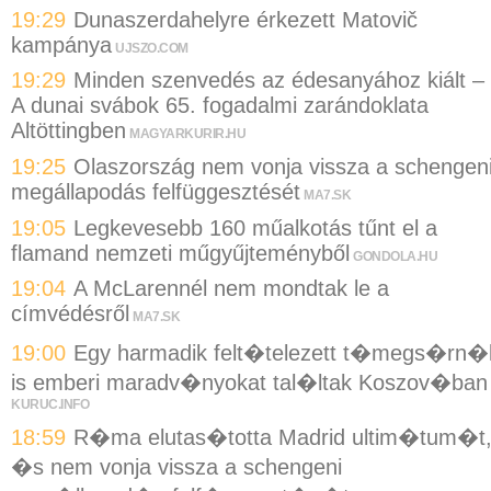
19:29
Dunaszerdahelyre érkezett Matovič
kampánya
UJSZO.COM
19:29
Minden szenvedés az édesanyához kiált –
A dunai svábok 65. fogadalmi zarándoklata
Altöttingben
MAGYARKURIR.HU
19:25
Olaszország nem vonja vissza a schengen
megállapodás felfüggesztését
MA7.SK
19:05
Legkevesebb 160 műalkotás tűnt el a
flamand nemzeti műgyűjteményből
GONDOLA.HU
19:04
A McLarennél nem mondtak le a
címvédésről
MA7.SK
19:00
Egy harmadik felt�telezett t�megs�rn�
is emberi maradv�nyokat tal�ltak Koszov�ban
KURUC.INFO
18:59
R�ma elutas�totta Madrid ultim�tum�t
�s nem vonja vissza a schengeni