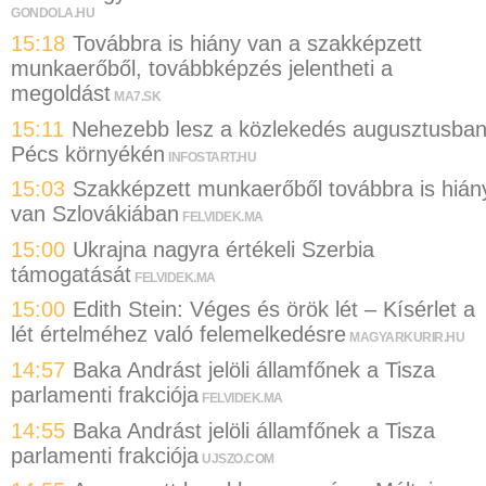
GONDOLA.HU
15:18
Továbbra is hiány van a szakképzett
munkaerőből, továbbképzés jelentheti a
megoldást
MA7.SK
15:11
Nehezebb lesz a közlekedés augusztusba
Pécs környékén
INFOSTART.HU
15:03
Szakképzett munkaerőből továbbra is hián
van Szlovákiában
FELVIDEK.MA
15:00
Ukrajna nagyra értékeli Szerbia
támogatását
FELVIDEK.MA
15:00
Edith Stein: Véges és örök lét – Kísérlet a
lét értelméhez való felemelkedésre
MAGYARKURIR.HU
14:57
Baka Andrást jelöli államfőnek a Tisza
parlamenti frakciója
FELVIDEK.MA
14:55
Baka Andrást jelöli államfőnek a Tisza
parlamenti frakciója
UJSZO.COM