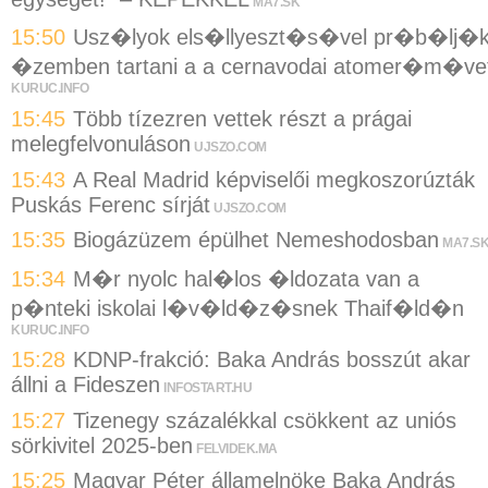
MA7.SK
15:50
Usz�lyok els�llyeszt�s�vel pr�b�lj�
�zemben tartani a a cernavodai atomer�m�ve
KURUC.INFO
15:45
Több tízezren vettek részt a prágai
melegfelvonuláson
UJSZO.COM
15:43
A Real Madrid képviselői megkoszorúzták
Puskás Ferenc sírját
UJSZO.COM
15:35
Biogázüzem épülhet Nemeshodosban
MA7.S
15:34
M�r nyolc hal�los �ldozata van a
p�nteki iskolai l�v�ld�z�snek Thaif�ld�n
KURUC.INFO
15:28
KDNP-frakció: Baka András bosszút akar
állni a Fideszen
INFOSTART.HU
15:27
Tizenegy százalékkal csökkent az uniós
sörkivitel 2025-ben
FELVIDEK.MA
15:25
Magyar Péter államelnöke Baka András