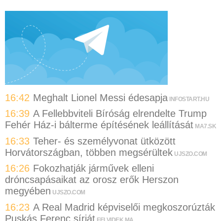
16:42
Meghalt Lionel Messi édesapja
INFOSTART.HU
16:39
A Fellebbviteli Bíróság elrendelte Trump
Fehér Ház-i bálterme építésének leállítását
MA7.SK
16:33
Teher- és személyvonat ütközött
Horvátországban, többen megsérültek
UJSZO.COM
16:26
Fokozhatják járművek elleni
dróncsapásaikat az orosz erők Herszon
megyében
UJSZO.COM
16:23
A Real Madrid képviselői megkoszorúzták
Puskás Ferenc sírját
FELVIDEK.MA