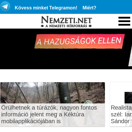
Kövess minket Telegramon!
Miért?
Örülhetnek a túrázók, nagyon fontos
Realista
információ jelent meg a Kéktúra
szél: Ia
mobilapplikációjában is
Sándor f