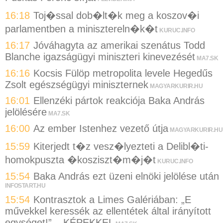
16:18
Toj�ssal dob�lt�k meg a koszov�i
parlamentben a minisztereln�k�t
KURUC.INFO
16:17
Jóváhagyta az amerikai szenátus Todd
Blanche igazságügyi miniszteri kinevezését
MA7.SK
16:16
Kocsis Fülöp metropolita levele Hegedűs
Zsolt egészségügyi miniszternek
MAGYARKURIR.HU
16:01
Ellenzéki pártok reakciója Baka András
jelölésére
MA7.SK
16:00
Az ember Istenhez vezető útja
MAGYARKURIR.HU
15:59
Kiterjedt t�z vesz�lyezteti a Delibl�ti-
homokpuszta �kosziszt�m�j�t
KURUC.INFO
15:54
Baka András ezt üzeni elnöki jelölése után
INFOSTART.HU
15:54
Kontrasztok a Limes Galériában: „E
művekkel keressék az ellentétek által irányított
egységet!” – KÉPEKKEL