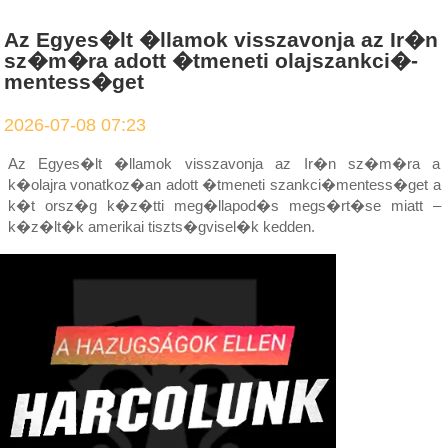
Az Egyes�lt �llamok visszavonja az Ir�n
sz�m�ra adott �tmeneti olajszankci�-
mentess�get
2026-07-08 07:23
Az Egyes�lt �llamok visszavonja az Ir�n sz�m�ra a
k�olajra vonatkoz�an adott �tmeneti szankci�mentess�get a
k�t orsz�g k�z�tti meg�llapod�s megs�rt�se miatt –
k�z�lt�k amerikai tiszts�gvisel�k kedden.