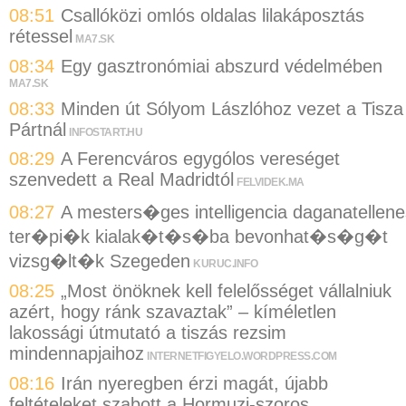
08:51
Csallóközi omlós oldalas lilakáposztás
rétessel
MA7.SK
08:34
Egy gasztronómiai abszurd védelmében
MA7.SK
08:33
Minden út Sólyom Lászlóhoz vezet a Tisza
Pártnál
INFOSTART.HU
08:29
A Ferencváros egygólos vereséget
szenvedett a Real Madridtól
FELVIDEK.MA
08:27
A mesters�ges intelligencia daganatellene
ter�pi�k kialak�t�s�ba bevonhat�s�g�t
vizsg�lt�k Szegeden
KURUC.INFO
08:25
„Most önöknek kell felelősséget vállalniuk
azért, hogy ránk szavaztak” – kíméletlen
lakossági útmutató a tiszás rezsim
mindennapjaihoz
INTERNETFIGYELO.WORDPRESS.COM
08:16
Irán nyeregben érzi magát, újabb
feltételeket szabott a Hormuzi-szoros