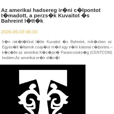
Az amerikai hadsereg ir�ni c�lpontot
t�madott, a perzs�k Kuvaitot �s
Bahreint l�tt�k
2026-06-03 06:33
Ir�n rak�t�kkal l�tte Kuvaitot �s Bahreint, mik�zben az
Egyes�lt �llamok csap�st m�rt egy ir�ni katonai c�lpontra –
k�z�lte az amerikai K�z�ps� Parancsnoks�g (CENTCOM)
kedden.Az amerikai er�k el�z�l