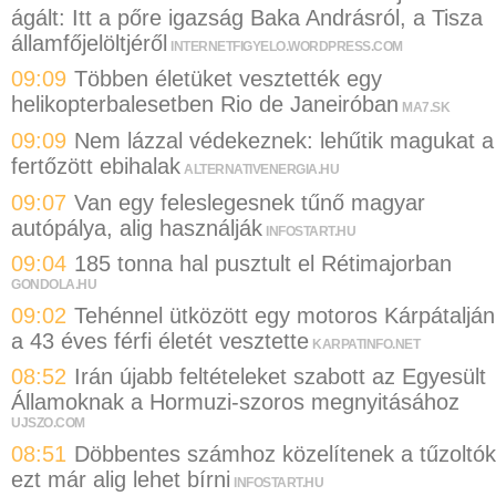
ágált: Itt a pőre igazság Baka Andrásról, a Tisza
államfőjelöltjéről
INTERNETFIGYELO.WORDPRESS.COM
09:09
Többen életüket vesztették egy
helikopterbalesetben Rio de Janeiróban
MA7.SK
09:09
Nem lázzal védekeznek: lehűtik magukat a
fertőzött ebihalak
ALTERNATIVENERGIA.HU
09:07
Van egy feleslegesnek tűnő magyar
autópálya, alig használják
INFOSTART.HU
09:04
185 tonna hal pusztult el Rétimajorban
GONDOLA.HU
09:02
Tehénnel ütközött egy motoros Kárpátalján
a 43 éves férfi életét vesztette
KARPATINFO.NET
08:52
Irán újabb feltételeket szabott az Egyesült
Államoknak a Hormuzi-szoros megnyitásához
UJSZO.COM
08:51
Döbbentes számhoz közelítenek a tűzoltók
ezt már alig lehet bírni
INFOSTART.HU