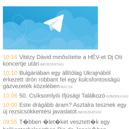
10:16
Vitézy Dávid minősítette a HÉV-et Dj Oti
koncertje után
INFOSTART.HU
10:10
Bulgáriában egy állítólag Ukrajnából
érkezett drón robbant fel egy kulcsfontosságú
gázvezeték közelében
MA7.SK
10:06
50. Csíksomlyói Ifjúsági Találkozó
GONDOLA.HU
10:00
Este drágább áram? Asztalra tesznek egy
új rezsicsökkentési javaslatot
INFOSTART.HU
09:55
T�bben �let�ket vesztett�k egy