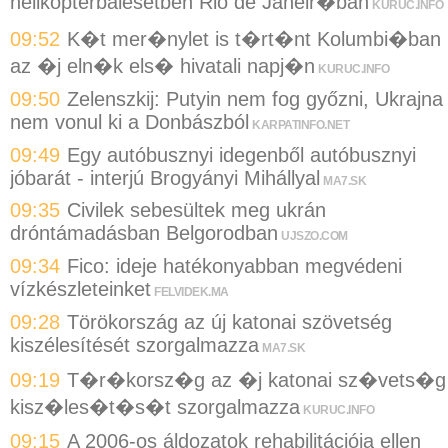
helikopterbalesetben Rio de Janeir�ban
KURUC.INFO
09:52
K�t mer�nylet is t�rt�nt Kolumbi�ban
az �j eln�k els� hivatali napj�n
KURUC.INFO
09:50
Zelenszkij: Putyin nem fog győzni, Ukrajna
nem vonul ki a Donbászból
KARPATINFO.NET
09:49
Egy autóbusznyi idegenből autóbusznyi
jóbarát - interjú Brogyányi Mihállyal
MA7.SK
09:35
Civilek sebesültek meg ukrán
dróntámadásban Belgorodban
UJSZO.COM
09:34
Fico: ideje hatékonyabban megvédeni
vízkészleteinket
FELVIDEK.MA
09:28
Törökország az új katonai szövetség
kiszélesítését szorgalmazza
MA7.SK
09:19
T�r�korsz�g az �j katonai sz�vets�g
kisz�les�t�s�t szorgalmazza
KURUC.INFO
09:15
A 2006-os áldozatok rehabilitációja ellen