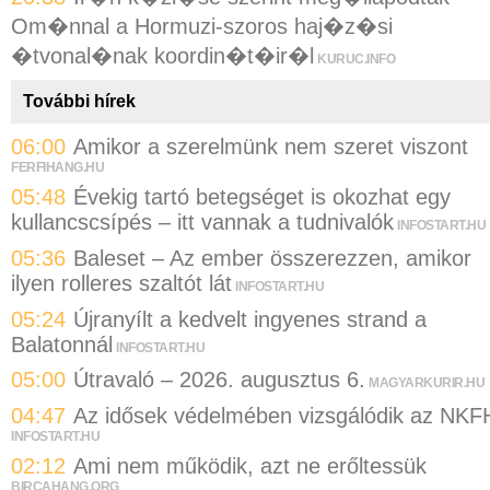
Om�nnal a Hormuzi-szoros haj�z�si
�tvonal�nak koordin�t�ir�l
KURUC.INFO
További hírek
06:00
Amikor a szerelmünk nem szeret viszont
FERFIHANG.HU
05:48
Évekig tartó betegséget is okozhat egy
kullancscsípés – itt vannak a tudnivalók
INFOSTART.HU
05:36
Baleset – Az ember összerezzen, amikor
ilyen rolleres szaltót lát
INFOSTART.HU
05:24
Újranyílt a kedvelt ingyenes strand a
Balatonnál
INFOSTART.HU
05:00
Útravaló – 2026. augusztus 6.
MAGYARKURIR.HU
04:47
Az idősek védelmében vizsgálódik az NKF
INFOSTART.HU
02:12
Ami nem működik, azt ne erőltessük
BIRCAHANG.ORG