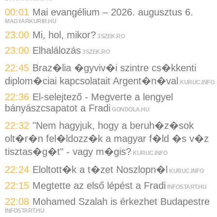
00:01
Mai evangélium – 2026. augusztus 6.
MAGYARKURIR.HU
23:00
Mi, hol, mikor?
3SZEK.RO
23:00
Elhalálozás
3SZEK.RO
22:45
Braz�lia �gyviv�i szintre cs�kkenti
diplom�ciai kapcsolatait Argent�n�val
KURUC.INFO
22:36
El-selejtező - Megverte a lengyel
bányászcsapatot a Fradi
GONDOLA.HU
22:32
"Nem hagyjuk, hogy a beruh�z�sok
olt�r�n fel�ldozz�k a magyar f�ld �s v�z
tisztas�g�t" - vagy m�gis?
KURUC.INFO
22:24
Eloltott�k a t�zet Noszlopn�l
KURUC.INFO
22:15
Megtette az első lépést a Fradi
INFOSTART.HU
22:08
Mohamed Szalah is érkezhet Budapestre
INFOSTART.HU