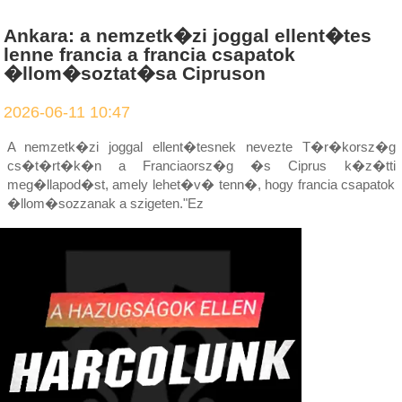
Ankara: a nemzetk�zi joggal ellent�tes
lenne francia a francia csapatok
�llom�soztat�sa Cipruson
2026-06-11 10:47
A nemzetk�zi joggal ellent�tesnek nevezte T�r�korsz�g
cs�t�rt�k�n a Franciaorsz�g �s Ciprus k�z�tti
meg�llapod�st, amely lehet�v� tenn�, hogy francia csapatok
�llom�sozzanak a szigeten."Ez