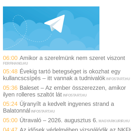
06:00
Amikor a szerelmünk nem szeret viszont
FERFIHANG.HU
05:48
Évekig tartó betegséget is okozhat egy
kullancscsípés – itt vannak a tudnivalók
INFOSTART.HU
05:36
Baleset – Az ember összerezzen, amikor
ilyen rolleres szaltót lát
INFOSTART.HU
05:24
Újranyílt a kedvelt ingyenes strand a
Balatonnál
INFOSTART.HU
05:00
Útravaló – 2026. augusztus 6.
MAGYARKURIR.HU
04:47
Az idősek védelmében vizsgálódik az NKF