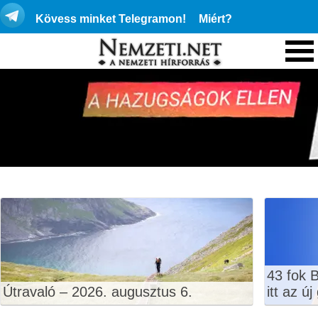
Kövess minket Telegramon!
Miért?
43 fok 
Útravaló – 2026. augusztus 6.
itt az ú