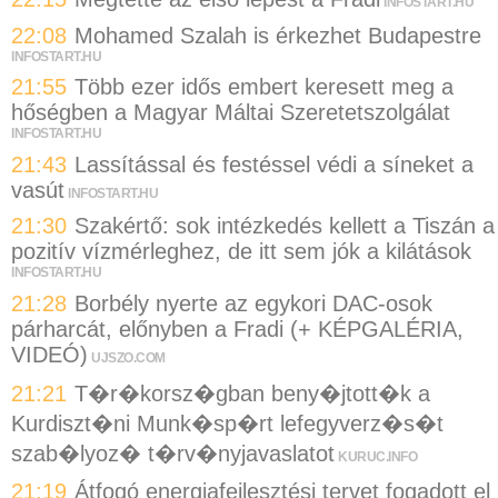
INFOSTART.HU
22:08
Mohamed Szalah is érkezhet Budapestre
INFOSTART.HU
21:55
Több ezer idős embert keresett meg a
hőségben a Magyar Máltai Szeretetszolgálat
INFOSTART.HU
21:43
Lassítással és festéssel védi a síneket a
vasút
INFOSTART.HU
21:30
Szakértő: sok intézkedés kellett a Tiszán a
pozitív vízmérleghez, de itt sem jók a kilátások
INFOSTART.HU
21:28
Borbély nyerte az egykori DAC-osok
párharcát, előnyben a Fradi (+ KÉPGALÉRIA,
VIDEÓ)
UJSZO.COM
21:21
T�r�korsz�gban beny�jtott�k a
Kurdiszt�ni Munk�sp�rt lefegyverz�s�t
szab�lyoz� t�rv�nyjavaslatot
KURUC.INFO
21:19
Átfogó energiafejlesztési tervet fogadott el