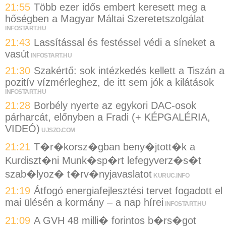
21:55
Több ezer idős embert keresett meg a
hőségben a Magyar Máltai Szeretetszolgálat
INFOSTART.HU
21:43
Lassítással és festéssel védi a síneket a
vasút
INFOSTART.HU
21:30
Szakértő: sok intézkedés kellett a Tiszán a
pozitív vízmérleghez, de itt sem jók a kilátások
INFOSTART.HU
21:28
Borbély nyerte az egykori DAC-osok
párharcát, előnyben a Fradi (+ KÉPGALÉRIA,
VIDEÓ)
UJSZO.COM
21:21
T�r�korsz�gban beny�jtott�k a
Kurdiszt�ni Munk�sp�rt lefegyverz�s�t
szab�lyoz� t�rv�nyjavaslatot
KURUC.INFO
21:19
Átfogó energiafejlesztési tervet fogadott el
mai ülésén a kormány – a nap hírei
INFOSTART.HU
21:09
A GVH 48 milli� forintos b�rs�got