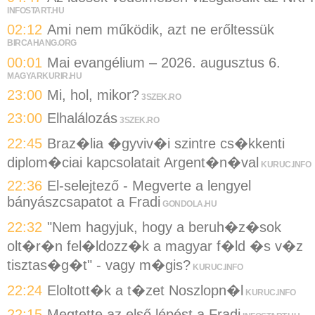
INFOSTART.HU
02:12
Ami nem működik, azt ne erőltessük
BIRCAHANG.ORG
00:01
Mai evangélium – 2026. augusztus 6.
MAGYARKURIR.HU
23:00
Mi, hol, mikor?
3SZEK.RO
23:00
Elhalálozás
3SZEK.RO
22:45
Braz�lia �gyviv�i szintre cs�kkenti
diplom�ciai kapcsolatait Argent�n�val
KURUC.INFO
22:36
El-selejtező - Megverte a lengyel
bányászcsapatot a Fradi
GONDOLA.HU
22:32
"Nem hagyjuk, hogy a beruh�z�sok
olt�r�n fel�ldozz�k a magyar f�ld �s v�z
tisztas�g�t" - vagy m�gis?
KURUC.INFO
22:24
Eloltott�k a t�zet Noszlopn�l
KURUC.INFO
22:15
Megtette az első lépést a Fradi