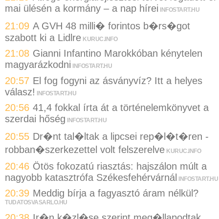
mai ülésén a kormány – a nap hírei
INFOSTART.HU
21:09
A GVH 48 milli� forintos b�rs�got
szabott ki a Lidlre
KURUC.INFO
21:08
Gianni Infantino Marokkóban kénytelen
magyarázkodni
INFOSTART.HU
20:57
El fog fogyni az ásványvíz? Itt a helyes
válasz!
INFOSTART.HU
20:56
41,4 fokkal írta át a történelemkönyvet a
szerdai hőség
INFOSTART.HU
20:55
Dr�nt tal�ltak a lipcsei rep�l�t�ren -
robban�szerkezettel volt felszerelve
KURUC.INFO
20:46
Ötös fokozatú riasztás: hajszálon múlt a
nagyobb katasztrófa Székesfehérvárnál
INFOSTART.HU
20:39
Meddig bírja a fagyasztó áram nélkül?
TUDATOSVASARLO.HU
20:38
Ir�n k�zl�se szerint meg�llapodtak