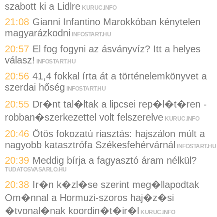
szabott ki a Lidlre
KURUC.INFO
21:08
Gianni Infantino Marokkóban kénytelen
magyarázkodni
INFOSTART.HU
20:57
El fog fogyni az ásványvíz? Itt a helyes
válasz!
INFOSTART.HU
20:56
41,4 fokkal írta át a történelemkönyvet a
szerdai hőség
INFOSTART.HU
20:55
Dr�nt tal�ltak a lipcsei rep�l�t�ren -
robban�szerkezettel volt felszerelve
KURUC.INFO
20:46
Ötös fokozatú riasztás: hajszálon múlt a
nagyobb katasztrófa Székesfehérvárnál
INFOSTART.HU
20:39
Meddig bírja a fagyasztó áram nélkül?
TUDATOSVASARLO.HU
20:38
Ir�n k�zl�se szerint meg�llapodtak
Om�nnal a Hormuzi-szoros haj�z�si
�tvonal�nak koordin�t�ir�l
KURUC.INFO