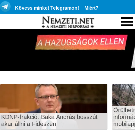
Kövess minket Telegramon!
Miért?
Örülhet
KDNP-frakció: Baka András bosszút
informá
akar állni a Fideszen
mobilapp