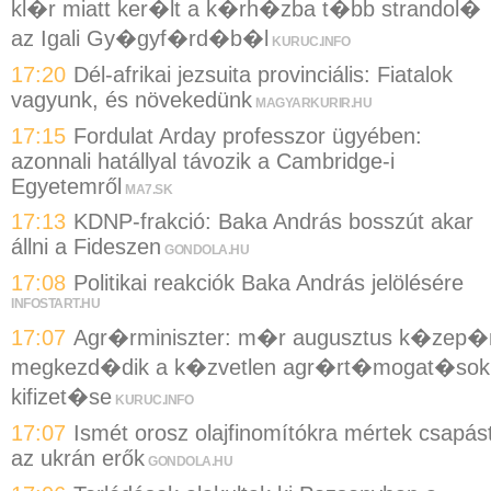
kl�r miatt ker�lt a k�rh�zba t�bb strandol�
az Igali Gy�gyf�rd�b�l
KURUC.INFO
17:20
Dél-afrikai jezsuita provinciális: Fiatalok
vagyunk, és növekedünk
MAGYARKURIR.HU
17:15
Fordulat Arday professzor ügyében:
azonnali hatállyal távozik a Cambridge-i
Egyetemről
MA7.SK
17:13
KDNP-frakció: Baka András bosszút akar
állni a Fideszen
GONDOLA.HU
17:08
Politikai reakciók Baka András jelölésére
INFOSTART.HU
17:07
Agr�rminiszter: m�r augusztus k�zep�
megkezd�dik a k�zvetlen agr�rt�mogat�sok
kifizet�se
KURUC.INFO
17:07
Ismét orosz olajfinomítókra mértek csapás
az ukrán erők
GONDOLA.HU