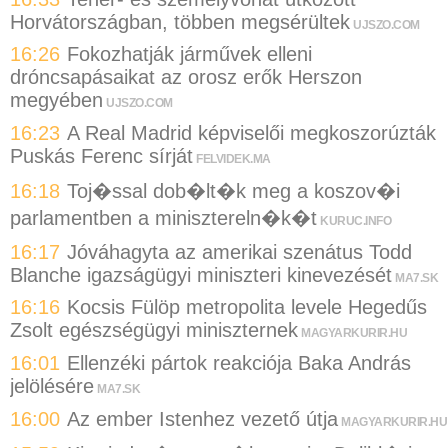
Horvátországban, többen megsérültek
UJSZO.COM
16:26
Fokozhatják járművek elleni
dróncsapásaikat az orosz erők Herszon
megyében
UJSZO.COM
16:23
A Real Madrid képviselői megkoszorúzták
Puskás Ferenc sírját
FELVIDEK.MA
16:18
Toj�ssal dob�lt�k meg a koszov�i
parlamentben a minisztereln�k�t
KURUC.INFO
16:17
Jóváhagyta az amerikai szenátus Todd
Blanche igazságügyi miniszteri kinevezését
MA7.SK
16:16
Kocsis Fülöp metropolita levele Hegedűs
Zsolt egészségügyi miniszternek
MAGYARKURIR.HU
16:01
Ellenzéki pártok reakciója Baka András
jelölésére
MA7.SK
16:00
Az ember Istenhez vezető útja
MAGYARKURIR.HU