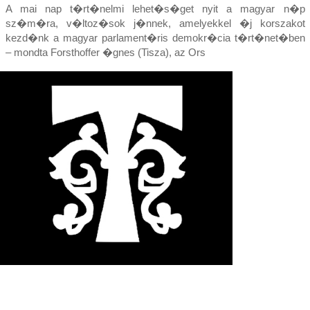
A mai nap t�rt�nelmi lehet�s�get nyit a magyar n�p
sz�m�ra, v�ltoz�sok j�nnek, amelyekkel �j korszakot
kezd�nk a magyar parlament�ris demokr�cia t�rt�net�ben
– mondta Forsthoffer �gnes (Tisza), az Ors