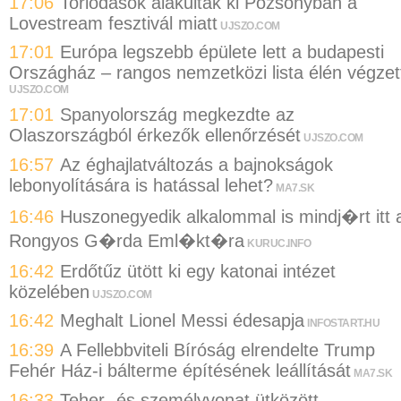
17:06
Torlódások alakultak ki Pozsonyban a
Lovestream fesztivál miatt
UJSZO.COM
17:01
Európa legszebb épülete lett a budapesti
Országház – rangos nemzetközi lista élén végzet
UJSZO.COM
17:01
Spanyolország megkezdte az
Olaszországból érkezők ellenőrzését
UJSZO.COM
16:57
Az éghajlatváltozás a bajnokságok
lebonyolítására is hatással lehet?
MA7.SK
16:46
Huszonegyedik alkalommal is mindj�rt itt 
Rongyos G�rda Eml�kt�ra
KURUC.INFO
16:42
Erdőtűz ütött ki egy katonai intézet
közelében
UJSZO.COM
16:42
Meghalt Lionel Messi édesapja
INFOSTART.HU
16:39
A Fellebbviteli Bíróság elrendelte Trump
Fehér Ház-i bálterme építésének leállítását
MA7.SK
16:33
Teher- és személyvonat ütközött