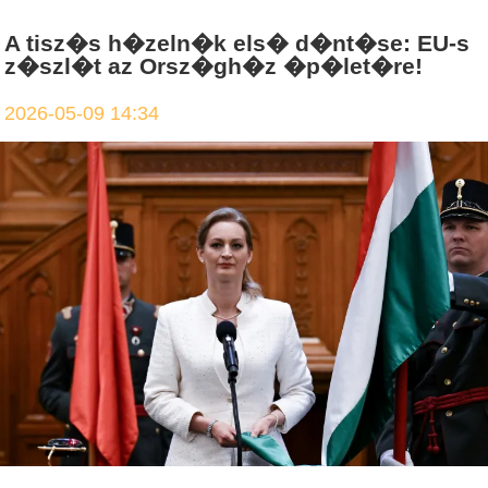
A tisz�s h�zeln�k els� d�nt�se: EU-s
z�szl�t az Orsz�gh�z �p�let�re!
2026-05-09 14:34