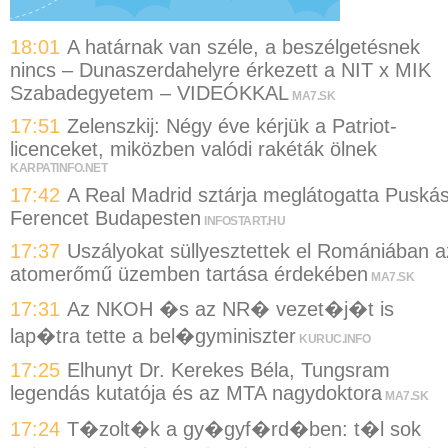
18:01
A határnak van széle, a beszélgetésnek
nincs – Dunaszerdahelyre érkezett a NIT x MIK
Szabadegyetem – VIDEÓKKAL
MA7.SK
17:51
Zelenszkij: Négy éve kérjük a Patriot-
licenceket, miközben valódi rakéták ölnek
KARPATINFO.NET
17:42
A Real Madrid sztárja meglátogatta Puská
Ferencet Budapesten
INFOSTART.HU
17:37
Uszályokat süllyesztettek el Romániában a
atomerőmű üzemben tartása érdekében
MA7.SK
17:31
Az NKOH �s az NR� vezet�j�t is
lap�tra tette a bel�gyminiszter
KURUC.INFO
17:25
Elhunyt Dr. Kerekes Béla, Tungsram
legendás kutatója és az MTA nagydoktora
MA7.SK
17:24
T�zolt�k a gy�gyf�rd�ben: t�l sok